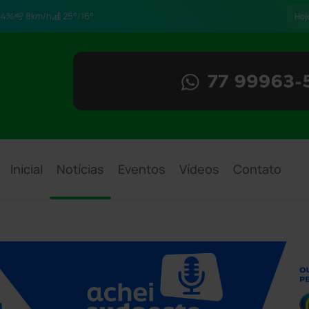
94%
8km/h
25°/16°
Hoj
Inicial
Notícias
Eventos
Vídeos
Contato