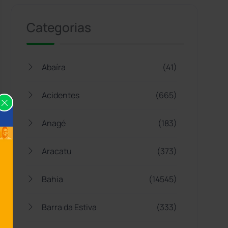
Categorias
Abaíra
(41)
Acidentes
(665)
Anagé
(183)
Aracatu
(373)
Bahia
(14545)
Barra da Estiva
(333)