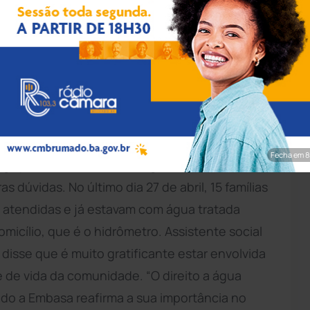
ulgação/Embasa
dores de Morada dos Nobres, em
Jequié
,
ornecimento de água tratada pela Embasa no
 ação de relacionamento promovida por
da empresa, os quais orientaram sobre o que é
Fecha em 6
gações domiciliares, categorias tarifárias,
 dúvidas. No último dia 27 de abril, 15 famílias
m atendidas e já estavam com água tratada
icílio, que é o hidrômetro. Assistente social
disse que é muito gratificante estar envolvida
e de vida da comunidade. “O direito a água
odo a Embasa reafirma a sua importância no