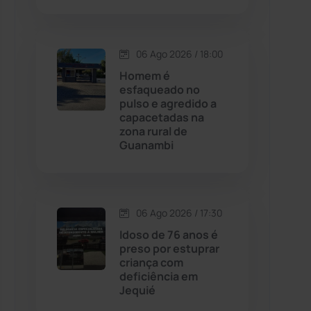
Contendas do Sincorá
(79)
06 Ago 2026 / 18:00
Cordeiros
(49)
Homem é
esfaqueado no
pulso e agredido a
Dom Basílio
(391)
capacetadas na
zona rural de
Guanambi
Economia
(1235)
Educação
(232)
06 Ago 2026 / 17:30
Érico Cardoso
(82)
Idoso de 76 anos é
preso por estuprar
criança com
Esportes
(522)
deficiência em
Jequié
Eventos
(24)