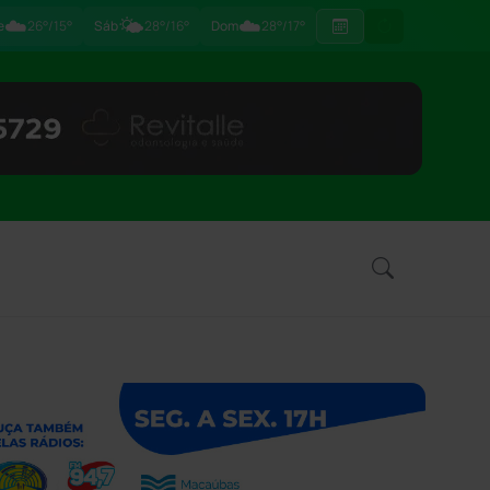
☁️
🌤️
☁️
e
26°/15°
Sáb
28°/16°
Dom
28°/17°