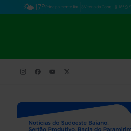
🌤️
17°
Principalmente limpo
Vitória da Conq…
18°