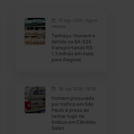
Caetanos
(47)
Caetité
(1504)
07 Ago 2026 / Agora
mesmo
Candiba
(157)
Tanhaçu: Homem é
detido na BA-026
transportando R$
Cândido Sales
(121)
1,3 milhão em mala
para Alagoas
Caraíbas
(103)
Carinhanha
(299)
06 Ago 2026 / 18:30
Homem procurado
Caturama
(65)
por tráfico em São
Paulo é preso ao
tentar fugir de
Chapada Diamantina
(430)
ônibus em Cândido
Sales
Condeúba
(133)