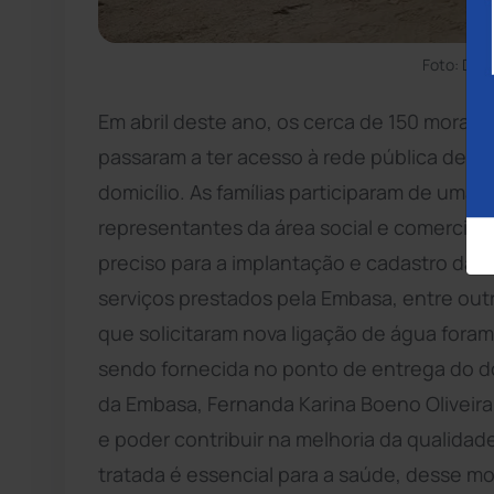
Foto: Div
Em abril deste ano, os cerca de 150 mora
passaram a ter acesso à rede pública de f
domicílio. As famílias participaram de uma
representantes da área social e comercial 
preciso para a implantação e cadastro das li
serviços prestados pela Embasa, entre outras
que solicitaram nova ligação de água fora
sendo fornecida no ponto de entrega do dom
da Embasa, Fernanda Karina Boeno Oliveira 
e poder contribuir na melhoria da qualidad
tratada é essencial para a saúde, desse m