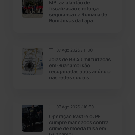
Maetinga
(101)
MP faz plantão de
fiscalização e reforça
segurança na Romaria de
Malhada
(82)
Bom Jesus da Lapa
Malhada de Pedras
(508)
Matina
(71)
07 Ago 2026 / 11:00
Joias de R$ 40 mil furtadas
em Guanambi são
Mortugaba
(31)
recuperadas após anúncio
nas redes sociais
Mundo
(438)
Oliveira dos Brejinhos
(67)
07 Ago 2026 / 16:50
Operação Rastreio: PF
Palmas de Monte Alto
(266)
cumpre mandados contra
crime de moeda falsa em
Paramirim
(342)
Guanambi