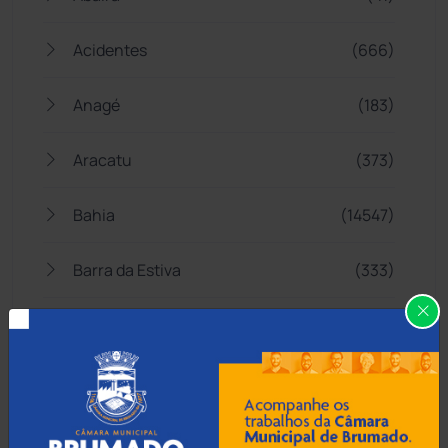
Acidentes
(666)
Anagé
(183)
Aracatu
(373)
Bahia
(14547)
Barra da Estiva
(333)
Barra do Choça
(65)
Belo Campo
(57)
Bom Jesus da Lapa
(510)