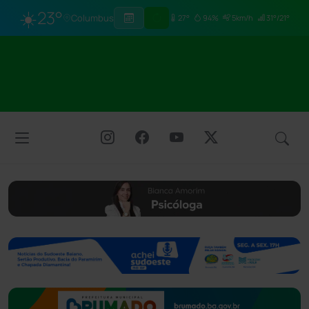
☀️
23°
Columbus
27°
94%
5km/h
31°/21°