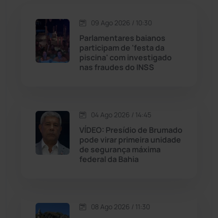
Jacaraci
(97)
09 Ago 2026 / 10:30
Jequié
(314)
Parlamentares baianos
participam de 'festa da
piscina' com investigado
Jussiape
(98)
nas fraudes do INSS
Justiça
(1471)
Lagoa Real
(182)
04 Ago 2026 / 14:45
VÍDEO: Presídio de Brumado
Licínio de Almeida
(118)
pode virar primeira unidade
de segurança máxima
federal da Bahia
Livramento de Nossa...
(1339)
Macaúbas
(715)
08 Ago 2026 / 11:30