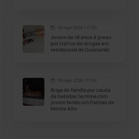
Dom Basílio
(391)
Economia
(1236)
09 Ago 2026 / 17:30
Jovem de 18 anos é preso
Educação
(232)
por tráfico de drogas em
residencial de Guanambi
Érico Cardoso
(82)
Esportes
(522)
09 Ago 2026 / 17:00
Briga de família por causa
Eventos
(24)
de bebidas termina com
jovem ferido em Palmas de
Monte Alto
Feira da Mata
(23)
Guajeru
(130)