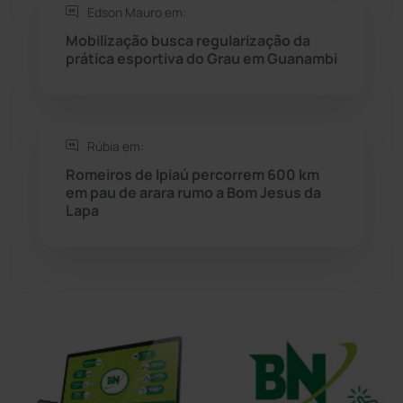
Edson Mauro em:
Sudoeste Baiano
(1531)
Mobilização busca regularização da
prática esportiva do Grau em Guanambi
Tanhaçu
(427)
Tanque Novo
(126)
Rúbia em:
Romeiros de Ipiaú percorrem 600 km
Tecnologia
(12)
em pau de arara rumo a Bom Jesus da
Lapa
Urandi
(158)
Vitória da Conquista
(2517)