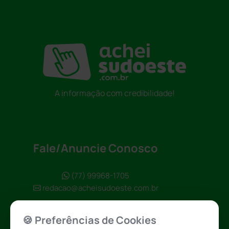
A informação com credibilidade!
Fale/Anuncie Conosco
(77) 99968-1705
redacao@acheisudoeste.com.br
🍪 Preferências de Cookies