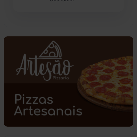
Pindaí
(103)
Piripá
(90)
Planalto
(59)
Poções
(182)
Polícia Civil
(61)
Polícia Militar
(28)
Política
(03)
Presidente Jânio Qu...
(125)