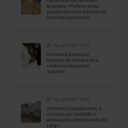
Obras dos 150 anos em
Brumado: Prefeito pede
Cândido Sales
(121)
paciência com o trânsito na
Avenida Centenário
Caraíbas
(103)
Carinhanha
(300)
09 Ago 2026 / 19:55
Homem é preso por
Caturama
(65)
estupro de vulnerável e
violência sexual em
Juazeiro
Chapada Diamantina
(430)
Condeúba
(133)
09 Ago 2026 / 19:50
Contendas do Sincorá
(79)
Homem esfaqueia rival, é
cercado por multidão e
Cordeiros
(49)
acaba preso em Ribeirão do
Largo