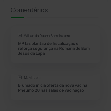
Comentários
Riacho de Santana
(309)
Rio de Contas
(411)
Willian da Rocha Barreira em:
Rio do Antônio
(203)
MP faz plantão de fiscalização e
reforça segurança na Romaria de Bom
Rio do Pires
(98)
Jesus da Lapa
Saúde
(2430)
M. M. L em:
Seabra
(51)
Brumado inicia oferta da nova vacina
Pneumo 20 nas salas de vacinação
Sebastião Laranjeiras
(96)
Sítio do Mato
(42)