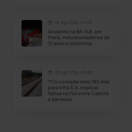
Malhada de Pedras
(507)
06 Ago 2026 / 14:00
Matina
(71)
Acidente na BA-148, em
Piatã, mata brumadense de
31 anos e motorista
Mortugaba
(31)
Mundo
(436)
02 Ago 2026 / 09:00
Oliveira dos Brejinhos
(67)
TCU concede mais 180 dias
para Infra S.A. explicar
Palmas de Monte Alto
(260)
falhas na Fiol entre Caetité
e Barreiras
Paramirim
(342)
Pindaí
(103)