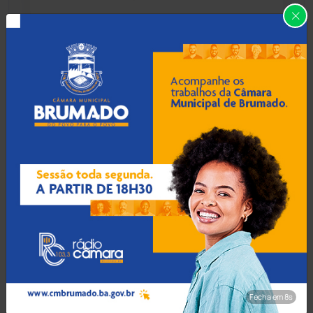
Caraíbas
(103)
Carinhanha
(299)
06 Ago 2026 / 18:30
Homem procurado por
Caturama
(65)
tráfico em São Paulo é
preso ao tentar fugir de
ônibus em Cândido Sales
Chapada Diamantina
(430)
Condeúba
(133)
06 Ago 2026 / 18:00
Contendas do Sincorá
(79)
Homem é esfaqueado no
pulso e agredido a
Cordeiros
(49)
capacetadas na zona rural
de Guanambi
Dom Basílio
(391)
Fecha em 7s