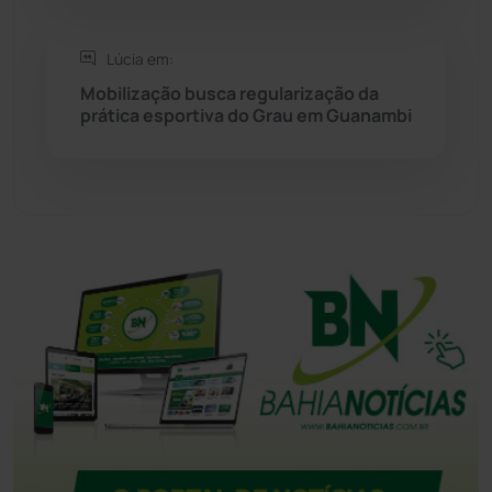
Tanhaçu
(426)
Lúcia em:
Tanque Novo
(126)
Mobilização busca regularização da
prática esportiva do Grau em Guanambi
Tecnologia
(12)
Urandi
(156)
Vitória da Conquista
(2513)