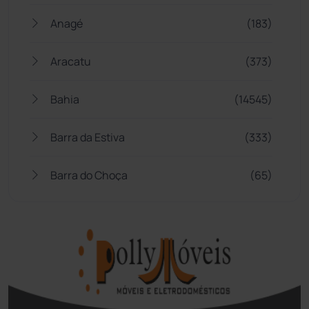
Anagé
(183)
Aracatu
(373)
Bahia
(14545)
Barra da Estiva
(333)
Barra do Choça
(65)
Belo Campo
(57)
Bom Jesus da Lapa
(505)
Boquira
(152)