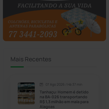
Botuporã
(72)
Brasil
(7679)
Brumado
(31955)
Caculé
(696)
Mais Recentes
Caetanos
(47)
Caetité
(1504)
07 Ago 2026 / Há 37 min
Candiba
(157)
Tanhaçu: Homem é detido
na BA-026 transportando
Cândido Sales
(121)
R$ 1,3 milhão em mala para
Alagoas