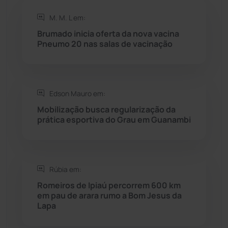
Rio de Contas
(410)
M. M. L em:
Brumado inicia oferta da nova vacina
Rio do Antônio
(203)
Pneumo 20 nas salas de vacinação
Rio do Pires
(98)
Edson Mauro em:
Saúde
(2427)
Mobilização busca regularização da
prática esportiva do Grau em Guanambi
Seabra
(50)
Sebastião Laranjeiras
(96)
Rúbia em:
Sítio do Mato
(42)
Romeiros de Ipiaú percorrem 600 km
em pau de arara rumo a Bom Jesus da
Lapa
Sudoeste Baiano
(1530)