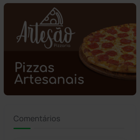
Piripá
(90)
Planalto
(59)
Poções
(182)
Polícia Civil
(57)
Polícia Militar
(27)
Política
(03)
Presidente Jânio Qu...
(125)
Comentários
Riacho de Santana
(309)