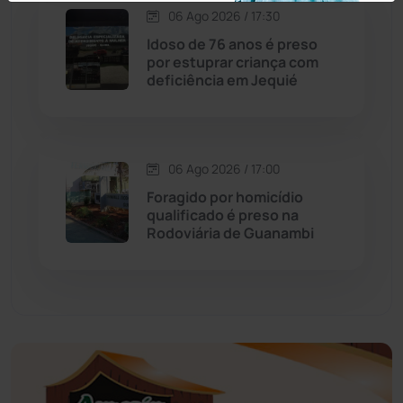
Economia
(1235)
06 Ago 2026 / 17:30
Idoso de 76 anos é preso
Educação
(232)
por estuprar criança com
deficiência em Jequié
Érico Cardoso
(82)
Esportes
(522)
06 Ago 2026 / 17:00
Foragido por homicídio
Eventos
(24)
qualificado é preso na
Rodoviária de Guanambi
Feira da Mata
(23)
Guajeru
(130)
Guanambi
(3494)