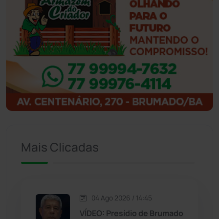
Ibiassucê
(167)
Ibicoara
(220)
Ibipitanga
(116)
Ibitiara
(32)
Igaporã
(218)
Ituaçu
(256)
Mais Clicadas
Iuiu
(173)
Jacaraci
(97)
04 Ago 2026 / 14:45
VÍDEO: Presídio de Brumado
Jequié
(313)