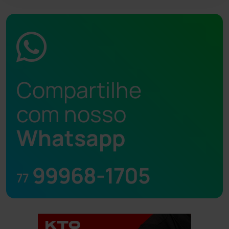
Compartilhe
com nosso
Whatsapp
99968-1705
77