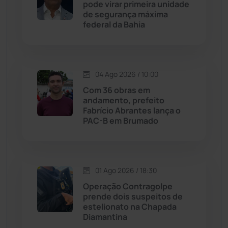
pode virar primeira unidade
de segurança máxima
federal da Bahia
Jussiape
(97)
Justiça
(1466)
04 Ago 2026 / 10:00
Lagoa Real
(182)
Com 36 obras em
andamento, prefeito
Licínio de Almeida
(118)
Fabrício Abrantes lança o
PAC-B em Brumado
Livramento de Nossa...
(1338)
Macaúbas
(713)
01 Ago 2026 / 18:30
Operação Contragolpe
Maetinga
(101)
prende dois suspeitos de
estelionato na Chapada
Diamantina
Malhada
(82)