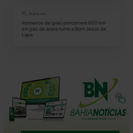
Tanque Novo
(126)
Rúbia em:
Romeiros de Ipiaú percorrem 600 km
em pau de arara rumo a Bom Jesus da
Tecnologia
(12)
Lapa
Urandi
(157)
Vitória da Conquista
(2517)