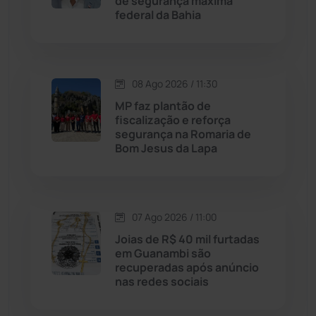
de segurança máxima
Jussiape
(98)
federal da Bahia
Justiça
(1471)
08 Ago 2026 / 11:30
Lagoa Real
(182)
MP faz plantão de
fiscalização e reforça
Licínio de Almeida
(118)
segurança na Romaria de
Bom Jesus da Lapa
Livramento de Nossa...
(1339)
Macaúbas
(715)
07 Ago 2026 / 11:00
Joias de R$ 40 mil furtadas
Maetinga
(101)
em Guanambi são
recuperadas após anúncio
nas redes sociais
Malhada
(82)