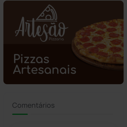
Piripá
(90)
Planalto
(59)
Poções
(182)
Polícia Civil
(59)
Polícia Militar
(27)
Política
(03)
Presidente Jânio Qu...
(125)
Comentários
Riacho de Santana
(309)
Rio de Contas
(411)