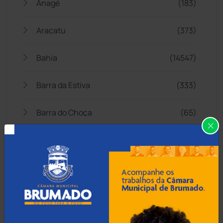
Anagé
(183)
Aracatu
(373)
Bahia
(14547)
Barra da Estiva
(333)
Barra do Choça
(65)
Belo Campo
(57)
Bom Jesus da Lapa
(510)
Boquira
(152)
Botuporã
(73)