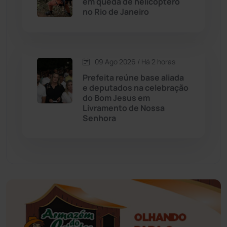
em queda de helicóptero
no Rio de Janeiro
Educação
(232)
Érico Cardoso
(82)
09 Ago 2026 / Há 2 horas
Esportes
(522)
Prefeita reúne base aliada
e deputados na celebração
do Bom Jesus em
Eventos
(24)
Livramento de Nossa
Senhora
Feira da Mata
(23)
Guajeru
(130)
Guanambi
(3502)
Ibiassucê
(168)