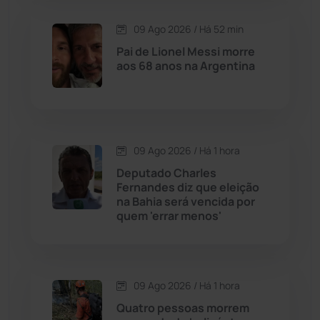
09 Ago 2026 / Há 52 min
Carinhanha
(300)
Pai de Lionel Messi morre
aos 68 anos na Argentina
Caturama
(65)
Chapada Diamantina
(430)
Condeúba
(133)
09 Ago 2026 / Há 1 hora
Deputado Charles
Fernandes diz que eleição
Contendas do Sincorá
(79)
na Bahia será vencida por
quem 'errar menos'
Cordeiros
(49)
Dom Basílio
(391)
09 Ago 2026 / Há 1 hora
Economia
(1236)
Quatro pessoas morrem