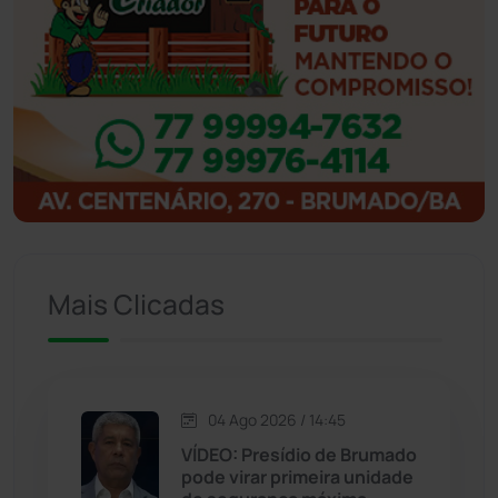
Ibicoara
(221)
Ibipitanga
(116)
Ibitiara
(33)
Igaporã
(218)
Ituaçu
(256)
Mais Clicadas
Iuiu
(173)
Jacaraci
(97)
04 Ago 2026 / 14:45
VÍDEO: Presídio de Brumado
Jequié
(314)
pode virar primeira unidade