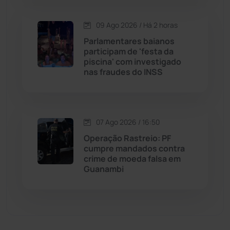
Malhada de Pedras
(508)
09 Ago 2026 / Há 2 horas
Matina
(71)
Parlamentares baianos
participam de 'festa da
piscina' com investigado
Mortugaba
(31)
nas fraudes do INSS
Mundo
(438)
Oliveira dos Brejinhos
(67)
07 Ago 2026 / 16:50
Operação Rastreio: PF
Palmas de Monte Alto
(264)
cumpre mandados contra
crime de moeda falsa em
Guanambi
Paramirim
(342)
Pindaí
(103)