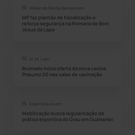
Willian da Rocha Barreira em:
Rio do Antônio
(203)
MP faz plantão de fiscalização e
reforça segurança na Romaria de Bom
Jesus da Lapa
Rio do Pires
(98)
Saúde
(2429)
M. M. L em:
Seabra
(51)
Brumado inicia oferta da nova vacina
Pneumo 20 nas salas de vacinação
Sebastião Laranjeiras
(96)
Sítio do Mato
(42)
Edson Mauro em:
Mobilização busca regularização da
Sudoeste Baiano
(1530)
prática esportiva do Grau em Guanambi
Tanhaçu
(427)