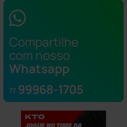
Compartilhe
com nosso
Whatsapp
99968-1705
77