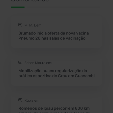
Rio de Contas
(411)
M. M. L em:
Rio do Antônio
(203)
Brumado inicia oferta da nova vacina
Pneumo 20 nas salas de vacinação
Rio do Pires
(98)
Saúde
(2429)
Edson Mauro em:
Seabra
(51)
Mobilização busca regularização da
prática esportiva do Grau em Guanambi
Sebastião Laranjeiras
(96)
Sítio do Mato
(42)
Rúbia em:
Romeiros de Ipiaú percorrem 600 km
Sudoeste Baiano
(1530)