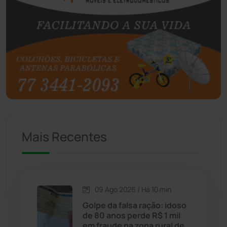
Botuporã
(73)
Brasil
(7680)
Brumado
(31963)
Caculé
(697)
Mais Recentes
Caetanos
(47)
Caetité
(1504)
09 Ago 2026 / Há 10 min
Candiba
(157)
Golpe da falsa ração: idoso
de 80 anos perde R$ 1 mil
Cândido Sales
(121)
em fraude na zona rural de