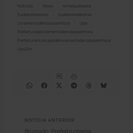
Notícias
News
Acheisudoeste
Sudoestebaiano
Sudoestedabahia
Livramentodenossasenhora
Upa
Prefeituradelivramentodenossasenhora
Prefeituramunicipaldelivramentodenossasenhora
Upa24h
NOTÍCIA ANTERIOR
Brumado: Prefeito chama