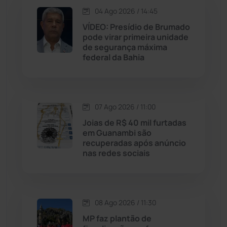
Jequié
(314)
04 Ago 2026 / 14:45
VÍDEO: Presídio de Brumado
pode virar primeira unidade
Jussiape
(98)
de segurança máxima
federal da Bahia
Justiça
(1470)
Lagoa Real
(182)
07 Ago 2026 / 11:00
Licínio de Almeida
(118)
Joias de R$ 40 mil furtadas
em Guanambi são
recuperadas após anúncio
Livramento de Nossa...
(1338)
nas redes sociais
Macaúbas
(715)
08 Ago 2026 / 11:30
Maetinga
(101)
MP faz plantão de