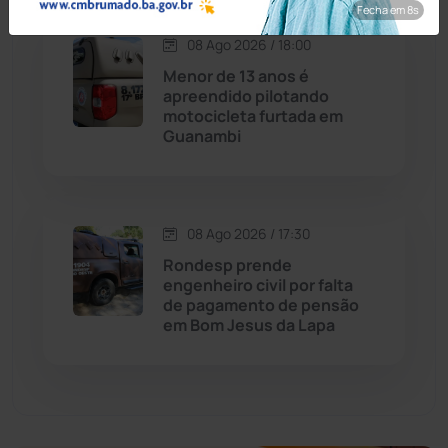
Fecha em 7s
Economia
(1236)
08 Ago 2026 / 18:00
Menor de 13 anos é
Educação
(232)
apreendido pilotando
motocicleta furtada em
Guanambi
Érico Cardoso
(82)
Esportes
(522)
08 Ago 2026 / 17:30
Eventos
(24)
Rondesp prende
engenheiro civil por falta
de pagamento de pensão
Feira da Mata
(23)
em Bom Jesus da Lapa
Guajeru
(130)
Guanambi
(3501)