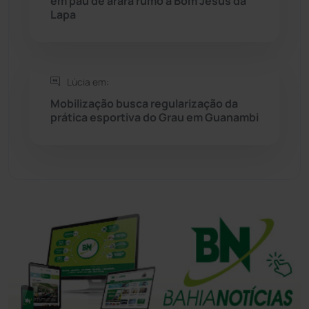
em pau de arara rumo a Bom Jesus da
Lapa
Tanhaçu
(426)
Tanque Novo
(126)
Lúcia em:
Mobilização busca regularização da
Tecnologia
(12)
prática esportiva do Grau em Guanambi
Urandi
(157)
Vitória da Conquista
(2516)