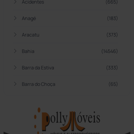
Acidentes
(665)
Anagé
(183)
Aracatu
(373)
Bahia
(14546)
Barra da Estiva
(333)
Barra do Choça
(65)
Belo Campo
(57)
Bom Jesus da Lapa
(510)
Boquira
(152)