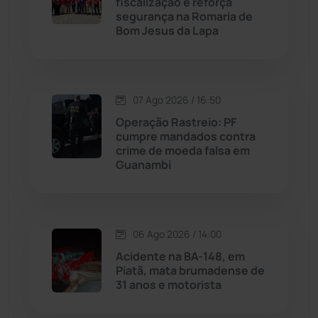
fiscalização e reforça
Malhada
(82)
segurança na Romaria de
Bom Jesus da Lapa
Malhada de Pedras
(508)
Matina
(71)
07 Ago 2026 / 16:50
Operação Rastreio: PF
Mortugaba
(31)
cumpre mandados contra
crime de moeda falsa em
Guanambi
Mundo
(437)
Oliveira dos Brejinhos
(67)
06 Ago 2026 / 14:00
Palmas de Monte Alto
(263)
Acidente na BA-148, em
Piatã, mata brumadense de
Paramirim
(342)
31 anos e motorista