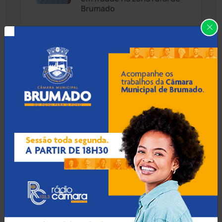
Brumado
Caraíbas
(103)
Carinhanha
(300)
09 Ago 2026 / Há 7 horas
Corpo de lavrador
Caturama
(65)
desaparecido há quase um
mês é encontrado na zona
rural de Ibiassucê
Chapada Diamantina
(430)
Condeúba
(133)
08 Ago 2026 / 18:30
Contendas do Sincorá
(79)
Botuporã alcança melhor
desempenho no Ensino
Cordeiros
(49)
Médio da Bahia no Ideb
2025
Dom Basílio
(391)