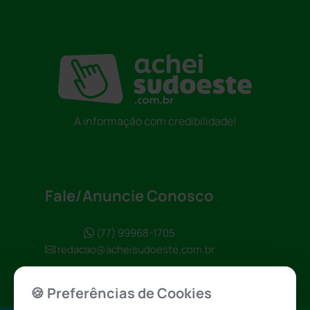
A informação com credibilidade!
Fale/Anuncie Conosco
(77) 99968-1705
redacao@acheisudoeste.com.br
🍪 Preferências de Cookies