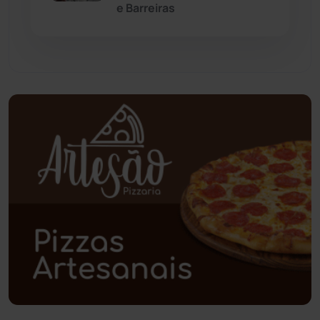
e Barreiras
Paramirim
(342)
Pindaí
(103)
Piripá
(90)
Planalto
(59)
Poções
(182)
Polícia Civil
(57)
Polícia Militar
(27)
Política
(03)