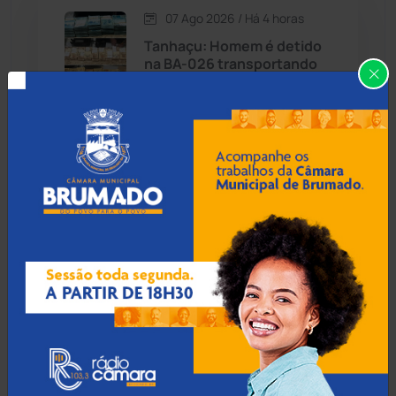
07 Ago 2026 / Há 4 horas
Candiba
(157)
Tanhaçu: Homem é detido
na BA-026 transportando
Cândido Sales
(121)
R$ 1,3 milhão em mala para
Alagoas
Caraíbas
(103)
Carinhanha
(299)
06 Ago 2026 / 18:30
Homem procurado por
Caturama
(65)
tráfico em São Paulo é
preso ao tentar fugir de
ônibus em Cândido Sales
Chapada Diamantina
(430)
Condeúba
(133)
06 Ago 2026 / 18:00
Contendas do Sincorá
(79)
Homem é esfaqueado no