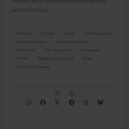
motocicletas foram encaminhadas para
perícia técnica.
Notícias
Poções
News
Acheisudoeste
Sudoestebaiano
Sudoestedabahia
Políciacivil
Plantãopolicial
10ªcoorpin
Pc-Ba
Delegaciadepoções
Pcba
Políciacicildabahia