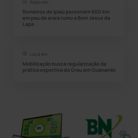
Rúbia em:
Sítio do Mato
(42)
Romeiros de Ipiaú percorrem 600 km
em pau de arara rumo a Bom Jesus da
Lapa
Sudoeste Baiano
(1530)
Tanhaçu
(426)
Lúcia em:
Tanque Novo
(126)
Mobilização busca regularização da
prática esportiva do Grau em Guanambi
Tecnologia
(12)
Urandi
(156)
Vitória da Conquista
(2513)