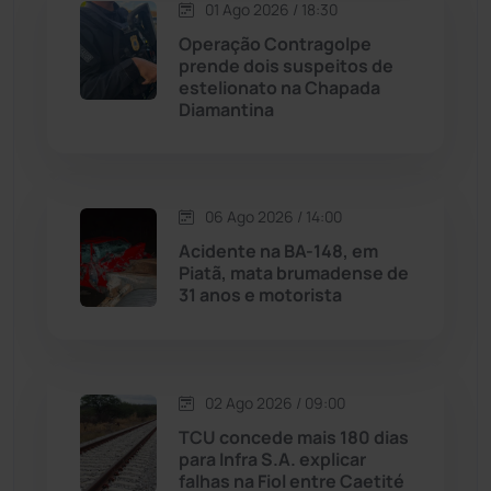
01 Ago 2026 / 18:30
Operação Contragolpe
Maetinga
(101)
prende dois suspeitos de
estelionato na Chapada
Diamantina
Malhada
(82)
Malhada de Pedras
(507)
06 Ago 2026 / 14:00
Matina
(71)
Acidente na BA-148, em
Piatã, mata brumadense de
31 anos e motorista
Mortugaba
(31)
Mundo
(436)
02 Ago 2026 / 09:00
Oliveira dos Brejinhos
(67)
TCU concede mais 180 dias
para Infra S.A. explicar
Palmas de Monte Alto
(260)
falhas na Fiol entre Caetité