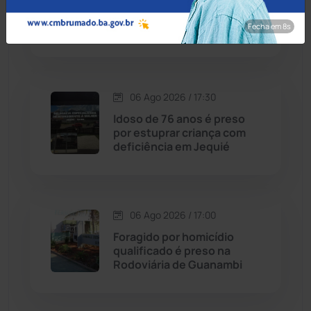
pulso e agredido a
Cordeiros
(49)
capacetadas na zona rural
Fecha em 7s
de Guanambi
Dom Basílio
(391)
Economia
(1235)
06 Ago 2026 / 17:30
Idoso de 76 anos é preso
Educação
(232)
por estuprar criança com
deficiência em Jequié
Érico Cardoso
(82)
Esportes
(522)
06 Ago 2026 / 17:00
Foragido por homicídio
Eventos
(24)
qualificado é preso na
Rodoviária de Guanambi
Feira da Mata
(23)