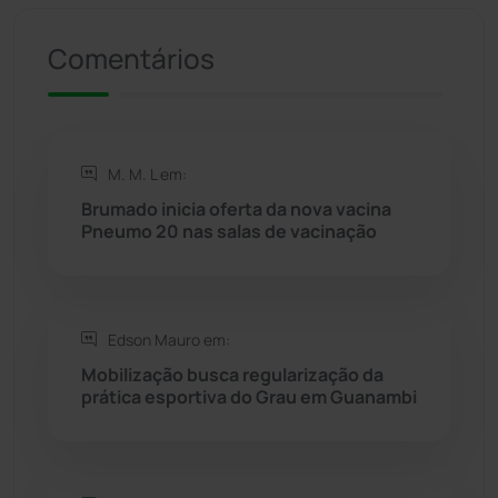
Presidente Jânio Qu...
(125)
Comentários
Riacho de Santana
(309)
Rio de Contas
(410)
M. M. L em:
Brumado inicia oferta da nova vacina
Rio do Antônio
(203)
Pneumo 20 nas salas de vacinação
Rio do Pires
(98)
Edson Mauro em:
Saúde
(2427)
Mobilização busca regularização da
prática esportiva do Grau em Guanambi
Seabra
(50)
Sebastião Laranjeiras
(96)