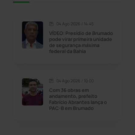
Iuiu
(173)
Jacaraci
(97)
04 Ago 2026 / 14:45
VÍDEO: Presídio de Brumado
Jequié
(313)
pode virar primeira unidade
de segurança máxima
federal da Bahia
Jussiape
(97)
Justiça
(1466)
04 Ago 2026 / 10:00
Lagoa Real
(182)
Com 36 obras em
andamento, prefeito
Licínio de Almeida
(118)
Fabrício Abrantes lança o
PAC-B em Brumado
Livramento de Nossa...
(1338)
Macaúbas
(713)