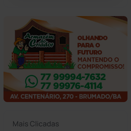
Guajeru
(130)
Guanambi
(3494)
Ibiassucê
(167)
Ibicoara
(220)
Ibipitanga
(116)
Ibitiara
(32)
Igaporã
(218)
Ituaçu
(256)
Mais Clicadas