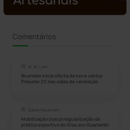
Política
(03)
Presidente Jânio Qu...
(125)
Comentários
Riacho de Santana
(309)
Rio de Contas
(410)
M. M. L em:
Rio do Antônio
(203)
Brumado inicia oferta da nova vacina
Pneumo 20 nas salas de vacinação
Rio do Pires
(98)
Saúde
(2427)
Edson Mauro em:
Mobilização busca regularização da
Seabra
(50)
prática esportiva do Grau em Guanambi