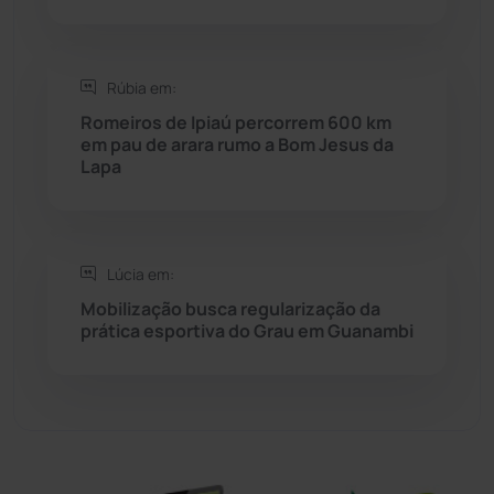
Sebastião Laranjeiras
(96)
Rúbia em:
Sítio do Mato
(42)
Romeiros de Ipiaú percorrem 600 km
em pau de arara rumo a Bom Jesus da
Sudoeste Baiano
(1530)
Lapa
Tanhaçu
(426)
Tanque Novo
(126)
Lúcia em:
Mobilização busca regularização da
prática esportiva do Grau em Guanambi
Tecnologia
(12)
Urandi
(157)
Vitória da Conquista
(2514)