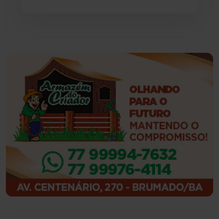
Feira da Mata
(23)
Guajeru
(130)
Guanambi
(3498)
Ibiassucê
(167)
Ibicoara
(221)
Ibipitanga
(116)
Ibitiara
(32)
Igaporã
(218)