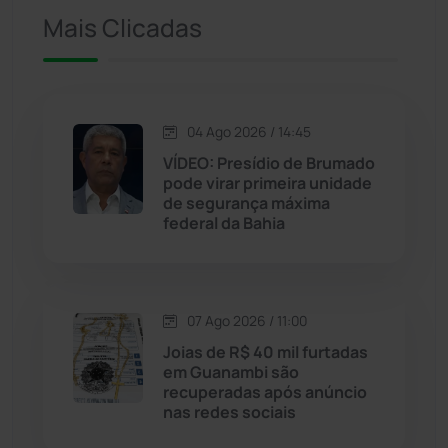
Ituaçu
(256)
Mais Clicadas
Iuiu
(173)
Jacaraci
(97)
04 Ago 2026 / 14:45
VÍDEO: Presídio de Brumado
Jequié
(314)
pode virar primeira unidade
de segurança máxima
federal da Bahia
Jussiape
(98)
Justiça
(1470)
07 Ago 2026 / 11:00
Lagoa Real
(182)
Joias de R$ 40 mil furtadas
em Guanambi são
Licínio de Almeida
(118)
recuperadas após anúncio
nas redes sociais
Livramento de Nossa...
(1338)