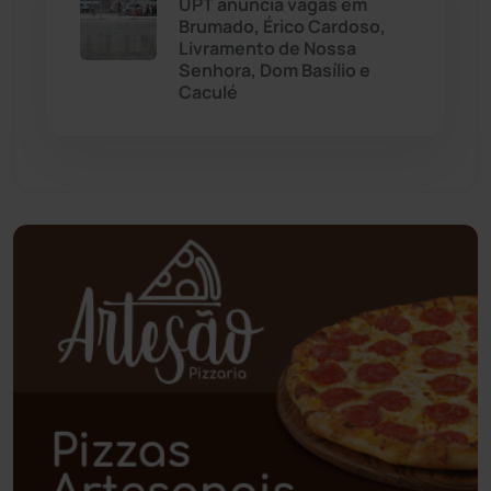
UPT anuncia vagas em
Brumado, Érico Cardoso,
Palmas de Monte Alto
(262)
Livramento de Nossa
Senhora, Dom Basílio e
Caculé
Paramirim
(342)
Pindaí
(103)
Piripá
(90)
Planalto
(59)
Poções
(182)
Polícia Civil
(59)
Polícia Militar
(27)