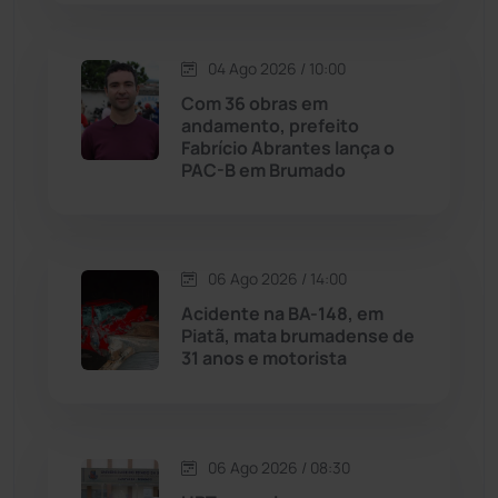
Macaúbas
(714)
04 Ago 2026 / 10:00
Com 36 obras em
Maetinga
(101)
andamento, prefeito
Fabrício Abrantes lança o
PAC-B em Brumado
Malhada
(82)
Malhada de Pedras
(508)
06 Ago 2026 / 14:00
Matina
(71)
Acidente na BA-148, em
Piatã, mata brumadense de
31 anos e motorista
Mortugaba
(31)
Mundo
(437)
06 Ago 2026 / 08:30
Oliveira dos Brejinhos
(67)