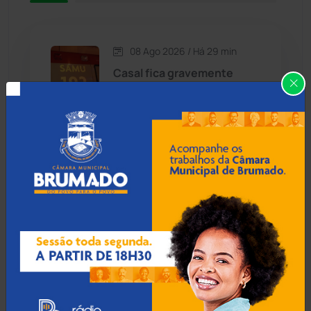
Caetité
(1504)
08 Ago 2026 / Há 29 min
Candiba
(157)
Casal fica gravemente
ferido após explosão de
Cândido Sales
(121)
gás de cozinha em Palmas
de Monte Alto
Caraíbas
(103)
Carinhanha
(300)
08 Ago 2026 / Há 59 min
Inscrições para concurso
Caturama
(65)
da Polícia Civil da Bahia com
750 vagas são iniciadas
Chapada Diamantina
(430)
Condeúba
(133)
08 Ago 2026 / Há 1 hora