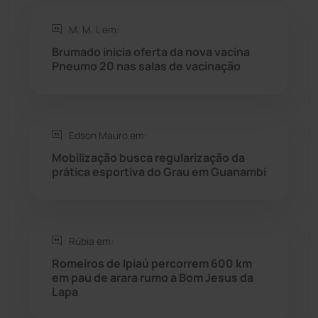
Rio de Contas
(410)
M. M. L em:
Rio do Antônio
(203)
Brumado inicia oferta da nova vacina
Pneumo 20 nas salas de vacinação
Rio do Pires
(98)
Saúde
(2427)
Edson Mauro em:
Mobilização busca regularização da
Seabra
(50)
prática esportiva do Grau em Guanambi
Sebastião Laranjeiras
(96)
Rúbia em:
Sítio do Mato
(42)
Romeiros de Ipiaú percorrem 600 km
em pau de arara rumo a Bom Jesus da
Sudoeste Baiano
(1530)
Lapa