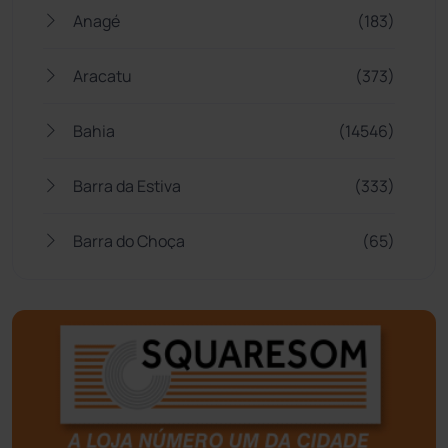
Anagé
(183)
Aracatu
(373)
Bahia
(14546)
Barra da Estiva
(333)
Barra do Choça
(65)
Belo Campo
(57)
Bom Jesus da Lapa
(508)
Boquira
(152)