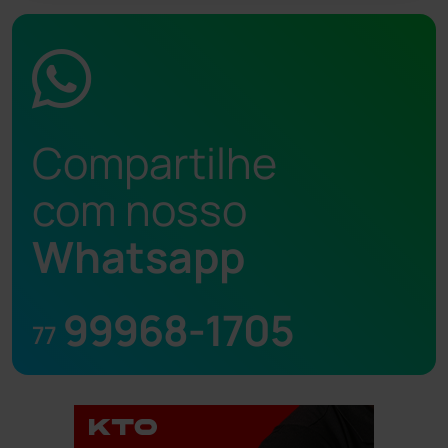
Compartilhe
com nosso
Whatsapp
99968-1705
77