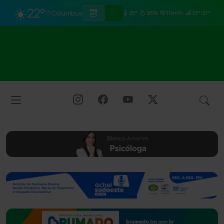
☀️
22°
Columbus
25°
95%
11km/h
33°/21°