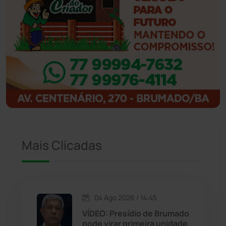
Ibicoara
(221)
Ibipitanga
(116)
Ibitiara
(32)
Igaporã
(218)
Ituaçu
(256)
Mais Clicadas
Iuiu
(173)
Jacaraci
(97)
04 Ago 2026 / 14:45
VÍDEO: Presídio de Brumado
Jequié
(314)
pode virar primeira unidade