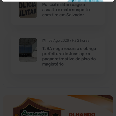
Policial militar reage a
assalto e mata suspeito
Educação
(232)
com tiro em Salvador
Érico Cardoso
(82)
08 Ago 2026 / Há 2 horas
Esportes
(522)
TJBA nega recurso e obriga
prefeitura de Jussiape a
Eventos
(24)
pagar retroativo do piso do
magistério
Feira da Mata
(23)
Guajeru
(130)
Guanambi
(3498)
Ibiassucê
(167)