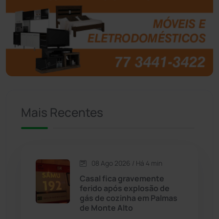
Botuporã
(72)
Brasil
(7680)
Brumado
(31958)
Caculé
(697)
Mais Recentes
Caetanos
(47)
Caetité
(1504)
08 Ago 2026 / Há 4 min
Candiba
(157)
Casal fica gravemente
ferido após explosão de
Cândido Sales
(121)
gás de cozinha em Palmas
de Monte Alto