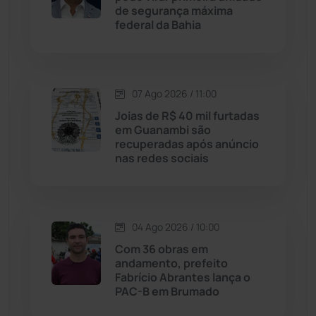
de segurança máxima
federal da Bahia
Jussiape
(98)
Justiça
(1470)
07 Ago 2026 / 11:00
Lagoa Real
(182)
Joias de R$ 40 mil furtadas
em Guanambi são
Licínio de Almeida
(118)
recuperadas após anúncio
nas redes sociais
Livramento de Nossa...
(1338)
Macaúbas
(714)
04 Ago 2026 / 10:00
Com 36 obras em
Maetinga
(101)
andamento, prefeito
Fabrício Abrantes lança o
PAC-B em Brumado
Malhada
(82)