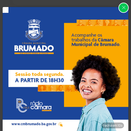
Caraíbas
(103)
Carinhanha
(300)
08 Ago 2026 / Há 34 min
Inscrições para concurso
Caturama
(65)
da Polícia Civil da Bahia com
750 vagas são iniciadas
Chapada Diamantina
(430)
Condeúba
(133)
08 Ago 2026 / Há 1 hora
Acidente entre ônibus a
Contendas do Sincorá
(79)
caminho de Bom Jesus da
Lapa e caminhão deixa dois
Cordeiros
(49)
mortos na BR-259
Dom Basílio
(391)
Fecha em 9s
08 Ago 2026 / Há 1 hora
Economia
(1235)