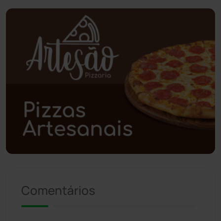
Piripá
(90)
Planalto
(59)
Poções
(182)
Polícia Civil
(59)
Polícia Militar
(27)
Política
(03)
Presidente Jânio Qu...
(125)
Comentários
Riacho de Santana
(309)