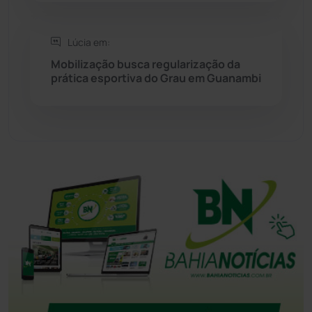
Tanhaçu
(426)
Tanque Novo
(126)
Lúcia em:
Mobilização busca regularização da
prática esportiva do Grau em Guanambi
Tecnologia
(12)
Urandi
(157)
Vitória da Conquista
(2514)