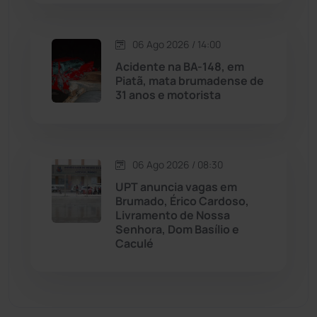
Malhada de Pedras
(508)
06 Ago 2026 / 14:00
Matina
(71)
Acidente na BA-148, em
Piatã, mata brumadense de
31 anos e motorista
Mortugaba
(31)
Mundo
(437)
06 Ago 2026 / 08:30
Oliveira dos Brejinhos
(67)
UPT anuncia vagas em
Brumado, Érico Cardoso,
Palmas de Monte Alto
(262)
Livramento de Nossa
Senhora, Dom Basílio e
Caculé
Paramirim
(342)
Pindaí
(103)