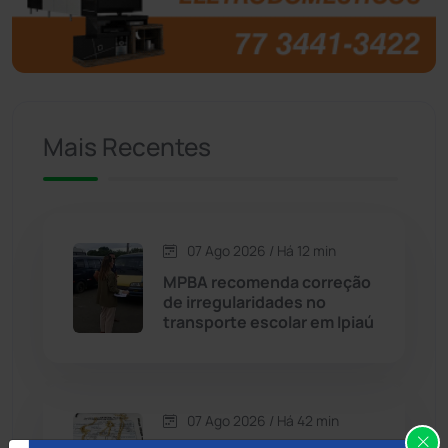
Brumado
(31955)
Caculé
(696)
Mais Recentes
Caetanos
(47)
Caetité
(1504)
07 Ago 2026 / Há 12 min
Candiba
(157)
MPBA recomenda correção
de irregularidades no
Cândido Sales
(121)
transporte escolar em Ipiaú
Caraíbas
(103)
07 Ago 2026 / Há 42 min
Carinhanha
(299)