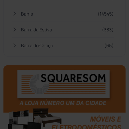
Bahia
(14545)
Barra da Estiva
(333)
Barra do Choça
(65)
Belo Campo
(57)
Bom Jesus da Lapa
(506)
Boquira
(152)
Botuporã
(72)
Brasil
(7679)