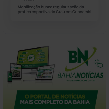
Mobilização busca regularização da
Tecnologia
(12)
prática esportiva do Grau em Guanambi
Urandi
(157)
Vitória da Conquista
(2514)