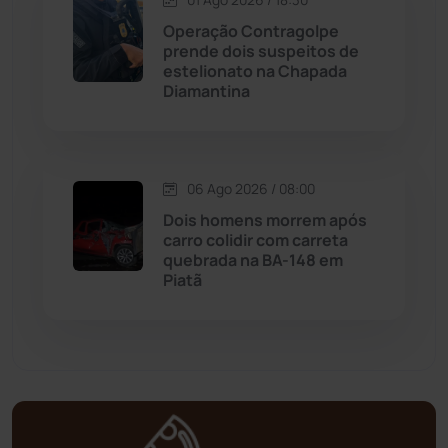
Operação Contragolpe
prende dois suspeitos de
Mortugaba
(31)
estelionato na Chapada
Diamantina
Mundo
(436)
Oliveira dos Brejinhos
(67)
06 Ago 2026 / 08:00
Palmas de Monte Alto
(260)
Dois homens morrem após
carro colidir com carreta
quebrada na BA-148 em
Paramirim
(342)
Piatã
Pindaí
(103)
Piripá
(90)
Planalto
(59)