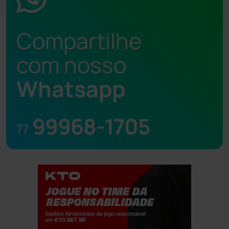
Compartilhe
com nosso
Whatsapp
99968-1705
77