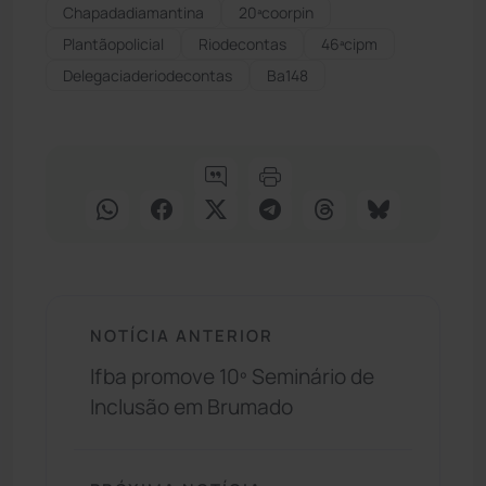
Chapadadiamantina
20ªcoorpin
Plantãopolicial
Riodecontas
46ªcipm
Delegaciaderiodecontas
Ba148
NOTÍCIA ANTERIOR
Ifba promove 10º Seminário de
Inclusão em Brumado