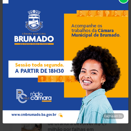
Joias de R$ 40 mil furtadas
em Guanambi são
Caturama
(65)
recuperadas após anúncio
nas redes sociais
Chapada Diamantina
(430)
Condeúba
(133)
07 Ago 2026 / Há 1 hora
Homem é preso por
Contendas do Sincorá
(79)
descumprir medida
protetiva e ameaçar a
Cordeiros
(49)
própria irmã em Santa Maria
da Vitória
Dom Basílio
(391)
Economia
(1235)
07 Ago 2026 / Há 1 hora
Fecha em 8s
TCM condena ex-prefeito
Educação
(232)
de Urandi a devolver R$ 1,7
milhão por falhas em