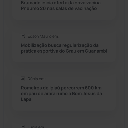
Brumado inicia oferta da nova vacina
Pneumo 20 nas salas de vacinação
Rio do Pires
(98)
Saúde
(2427)
Edson Mauro em:
Seabra
(50)
Mobilização busca regularização da
prática esportiva do Grau em Guanambi
Sebastião Laranjeiras
(96)
Sítio do Mato
(42)
Rúbia em:
Romeiros de Ipiaú percorrem 600 km
Sudoeste Baiano
(1530)
em pau de arara rumo a Bom Jesus da
Lapa
Tanhaçu
(426)
Tanque Novo
(126)
Lúcia em: