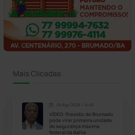
Ibipitanga
(116)
Ibitiara
(32)
Igaporã
(218)
Ituaçu
(256)
Iuiu
(173)
Mais Clicadas
Jacaraci
(97)
Jequié
(314)
04 Ago 2026 / 14:45
VÍDEO: Presídio de Brumado
pode virar primeira unidade
Jussiape
(97)
de segurança máxima
federal da Bahia