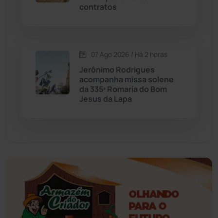
contratos
Érico Cardoso
(82)
Esportes
(522)
07 Ago 2026 / Há 2 horas
Eventos
(24)
Jerônimo Rodrigues
acompanha missa solene
da 335ª Romaria do Bom
Feira da Mata
(23)
Jesus da Lapa
Guajeru
(130)
Guanambi
(3496)
Ibiassucê
(167)
Ibicoara
(221)