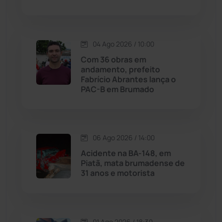
Justiça
(1467)
Lagoa Real
(182)
04 Ago 2026 / 10:00
Licínio de Almeida
(118)
Com 36 obras em
andamento, prefeito
Fabrício Abrantes lança o
Livramento de Nossa...
(1338)
PAC-B em Brumado
Macaúbas
(714)
06 Ago 2026 / 14:00
Maetinga
(101)
Acidente na BA-148, em
Piatã, mata brumadense de
Malhada
(82)
31 anos e motorista
Malhada de Pedras
(507)
Matina
(71)
01 Ago 2026 / 18:30