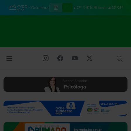
⛅
23°
Columbus
27°
87%
4km/h
29°/23°