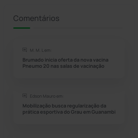
Presidente Jânio Qu...
(125)
Comentários
Riacho de Santana
(309)
Rio de Contas
(410)
M. M. L em:
Rio do Antônio
(203)
Brumado inicia oferta da nova vacina
Pneumo 20 nas salas de vacinação
Rio do Pires
(98)
Saúde
(2427)
Edson Mauro em:
Mobilização busca regularização da
Seabra
(50)
prática esportiva do Grau em Guanambi
Sebastião Laranjeiras
(96)