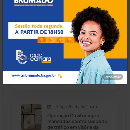
07 Ago 2026 / Há 26 min
Candiba
(157)
Suspeito de chefiar tráfico
em Jequié é localizado e
Cândido Sales
(121)
preso em Salvador
Caraíbas
(103)
07 Ago 2026 / Há 56 min
Carinhanha
(299)
Macaúbas lidera ranking do
Ideb 2025 entre municípios
Caturama
(65)
baianos acima de 40 mil
Fecha em 7s
habitantes
Chapada Diamantina
(430)
Condeúba
(133)
07 Ago 2026 / Há 1 hora
Operação Covil cumpre
Contendas do Sincorá
(79)
mandados contra suspeito
de tráfico em Vitória da