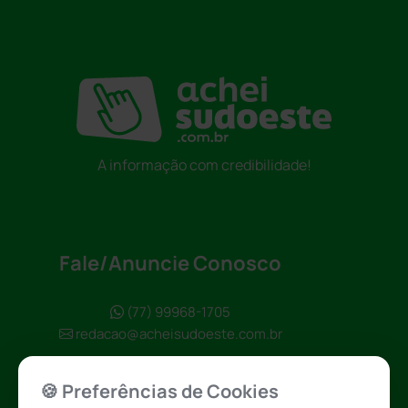
A informação com credibilidade!
Fale/Anuncie Conosco
(77) 99968-1705
redacao@acheisudoeste.com.br
🍪 Preferências de Cookies