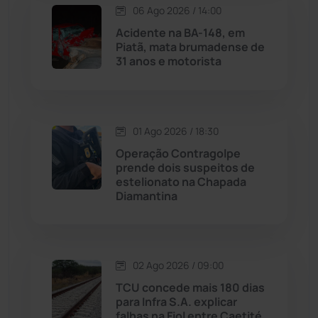
06 Ago 2026 / 14:00
Maetinga
(101)
Acidente na BA-148, em
Piatã, mata brumadense de
31 anos e motorista
Malhada
(82)
Malhada de Pedras
(507)
01 Ago 2026 / 18:30
Matina
(71)
Operação Contragolpe
prende dois suspeitos de
estelionato na Chapada
Mortugaba
(31)
Diamantina
Mundo
(436)
Oliveira dos Brejinhos
(67)
02 Ago 2026 / 09:00
TCU concede mais 180 dias
Palmas de Monte Alto
(260)
para Infra S.A. explicar
falhas na Fiol entre Caetité