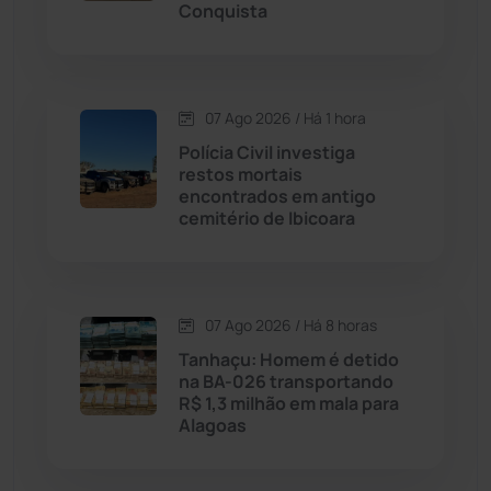
Cordeiros
(49)
Conquista
Dom Basílio
(391)
07 Ago 2026 / Há 1 hora
Economia
(1235)
Polícia Civil investiga
restos mortais
Educação
(232)
encontrados em antigo
cemitério de Ibicoara
Érico Cardoso
(82)
Esportes
(522)
07 Ago 2026 / Há 8 horas
Tanhaçu: Homem é detido
Eventos
(24)
na BA-026 transportando
R$ 1,3 milhão em mala para
Alagoas
Feira da Mata
(23)