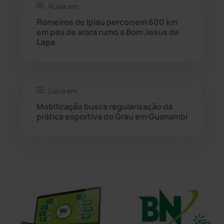
Rúbia em:
Sítio do Mato
(42)
Romeiros de Ipiaú percorrem 600 km
em pau de arara rumo a Bom Jesus da
Sudoeste Baiano
(1530)
Lapa
Tanhaçu
(426)
Tanque Novo
(126)
Lúcia em:
Mobilização busca regularização da
prática esportiva do Grau em Guanambi
Tecnologia
(12)
Urandi
(156)
Vitória da Conquista
(2514)