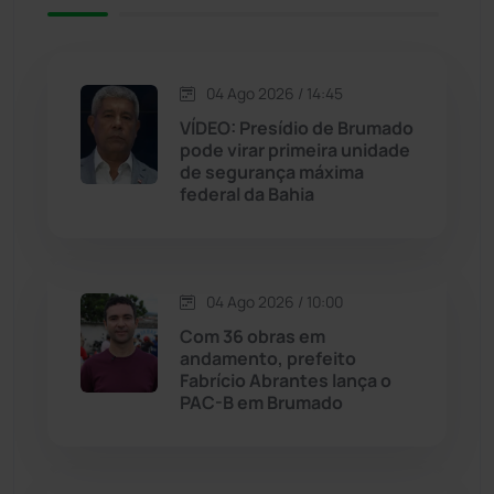
Jacaraci
(97)
04 Ago 2026 / 14:45
Jequié
(314)
VÍDEO: Presídio de Brumado
pode virar primeira unidade
de segurança máxima
Jussiape
(97)
federal da Bahia
Justiça
(1466)
Lagoa Real
(182)
04 Ago 2026 / 10:00
Com 36 obras em
Licínio de Almeida
(118)
andamento, prefeito
Fabrício Abrantes lança o
PAC-B em Brumado
Livramento de Nossa...
(1338)
Macaúbas
(714)