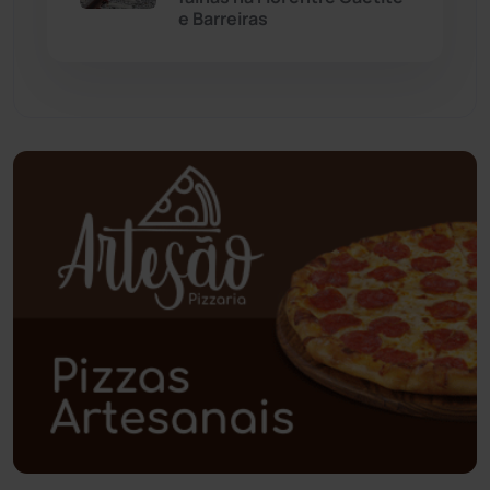
e Barreiras
Paramirim
(342)
Pindaí
(103)
Piripá
(90)
Planalto
(59)
Poções
(182)
Polícia Civil
(57)
Polícia Militar
(27)
Política
(03)