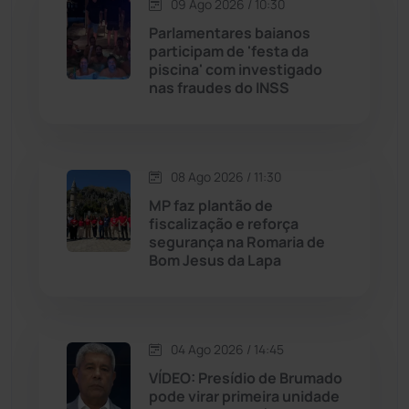
09 Ago 2026 / 10:30
Jequié
(314)
Parlamentares baianos
participam de 'festa da
piscina' com investigado
Jussiape
(98)
nas fraudes do INSS
Justiça
(1471)
Lagoa Real
(182)
08 Ago 2026 / 11:30
MP faz plantão de
Licínio de Almeida
(118)
fiscalização e reforça
segurança na Romaria de
Bom Jesus da Lapa
Livramento de Nossa...
(1339)
Macaúbas
(715)
04 Ago 2026 / 14:45
Maetinga
(101)
VÍDEO: Presídio de Brumado
pode virar primeira unidade