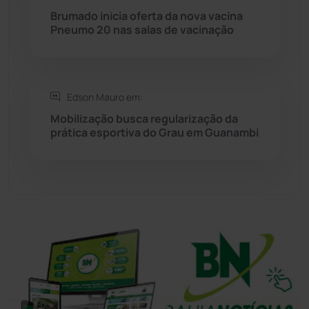
Brumado inicia oferta da nova vacina
Pneumo 20 nas salas de vacinação
Tanhaçu
(427)
Tanque Novo
(126)
Edson Mauro em:
Tecnologia
(12)
Mobilização busca regularização da
prática esportiva do Grau em Guanambi
Urandi
(158)
Vitória da Conquista
(2517)