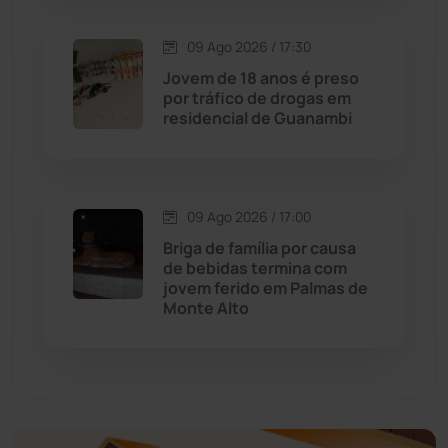
Economia
(1236)
09 Ago 2026 / 17:30
Jovem de 18 anos é preso
Educação
(232)
por tráfico de drogas em
residencial de Guanambi
Érico Cardoso
(82)
Esportes
(522)
09 Ago 2026 / 17:00
Briga de família por causa
Eventos
(24)
de bebidas termina com
jovem ferido em Palmas de
Monte Alto
Feira da Mata
(23)
Guajeru
(130)
Guanambi
(3503)