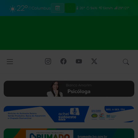
☀️
22°
Columbus
26°
94%
6km/h
29°/21°