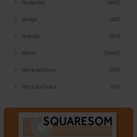
Acidentes
(666)
Anagé
(183)
Aracatu
(373)
Bahia
(14547)
Barra da Estiva
(333)
Barra do Choça
(65)
Belo Campo
(57)
Bom Jesus da Lapa
(510)
Boquira
(152)