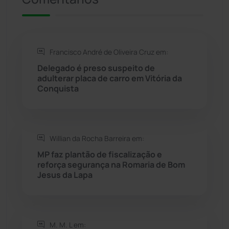
Rio de Contas
(411)
Francisco André de Oliveira Cruz em:
Rio do Antônio
(203)
Delegado é preso suspeito de
adulterar placa de carro em Vitória da
Rio do Pires
(98)
Conquista
Saúde
(2430)
Willian da Rocha Barreira em:
Seabra
(51)
MP faz plantão de fiscalização e
reforça segurança na Romaria de Bom
Sebastião Laranjeiras
(96)
Jesus da Lapa
Sítio do Mato
(42)
Sudoeste Baiano
(1531)
M. M. L em: