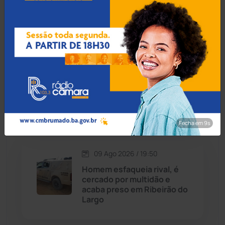
Avenida Centenário
Caraíbas
(103)
Carinhanha
(300)
09 Ago 2026 / 19:55
Homem é preso por
Caturama
(65)
estupro de vulnerável e
violência sexual em
Juazeiro
Chapada Diamantina
(430)
Fecha em 8s
Condeúba
(133)
09 Ago 2026 / 19:50
Contendas do Sincorá
(79)
Homem esfaqueia rival, é
cercado por multidão e
Cordeiros
(49)
acaba preso em Ribeirão do
Largo
Dom Basílio
(391)