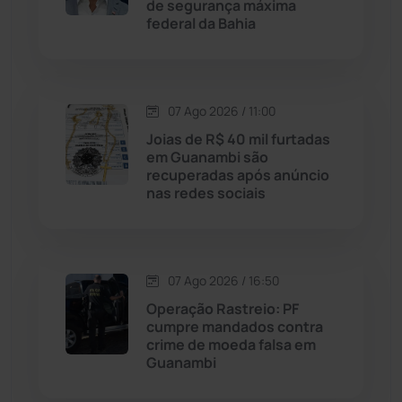
de segurança máxima
Malhada
(82)
federal da Bahia
Malhada de Pedras
(508)
Matina
(71)
07 Ago 2026 / 11:00
Joias de R$ 40 mil furtadas
em Guanambi são
Mortugaba
(31)
recuperadas após anúncio
nas redes sociais
Mundo
(438)
Oliveira dos Brejinhos
(67)
07 Ago 2026 / 16:50
Operação Rastreio: PF
Palmas de Monte Alto
(266)
cumpre mandados contra
crime de moeda falsa em
Paramirim
(342)
Guanambi