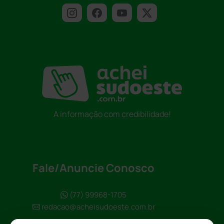
A informação com credibilidade!
Fale/Anuncie Conosco
(77) 99968-1705
redacao@acheisudoeste.com.br