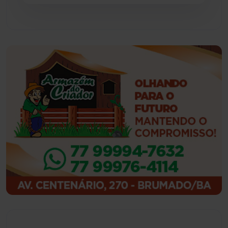
Guajeru
(130)
Guanambi
(3501)
Ibiassucê
(167)
Ibicoara
(221)
Ibipitanga
(116)
Ibitiara
(32)
Igaporã
(218)
Ituaçu
(256)