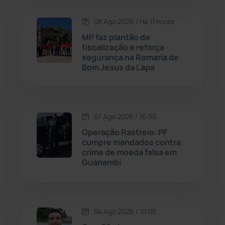
08 Ago 2026 / Há 11 horas
Maetinga
(101)
MP faz plantão de
fiscalização e reforça
Malhada
(82)
segurança na Romaria de
Bom Jesus da Lapa
Malhada de Pedras
(508)
Matina
(71)
07 Ago 2026 / 16:50
Operação Rastreio: PF
Mortugaba
(31)
cumpre mandados contra
crime de moeda falsa em
Guanambi
Mundo
(437)
Oliveira dos Brejinhos
(67)
04 Ago 2026 / 10:00
Palmas de Monte Alto
(263)