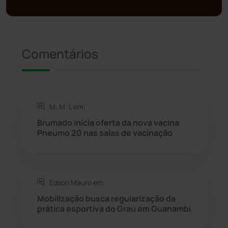
Presidente Jânio Qu...
(125)
Riacho de Santana
(309)
Comentários
Rio de Contas
(411)
Rio do Antônio
(203)
M. M. L em:
Brumado inicia oferta da nova vacina
Rio do Pires
(98)
Pneumo 20 nas salas de vacinação
Saúde
(2429)
Edson Mauro em:
Seabra
(51)
Mobilização busca regularização da
prática esportiva do Grau em Guanambi
Sebastião Laranjeiras
(96)