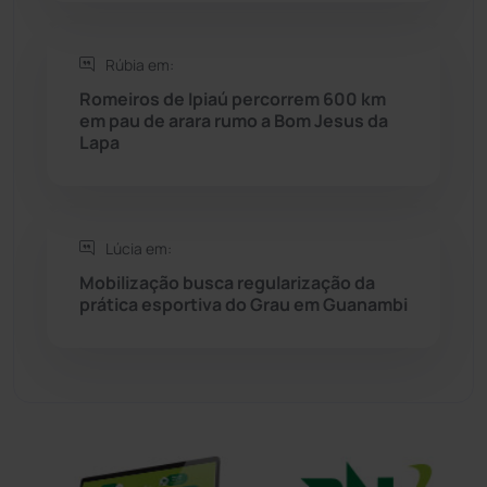
Sítio do Mato
(42)
Rúbia em:
Sudoeste Baiano
(1530)
Romeiros de Ipiaú percorrem 600 km
em pau de arara rumo a Bom Jesus da
Lapa
Tanhaçu
(426)
Tanque Novo
(126)
Lúcia em:
Tecnologia
(12)
Mobilização busca regularização da
prática esportiva do Grau em Guanambi
Urandi
(157)
Vitória da Conquista
(2516)