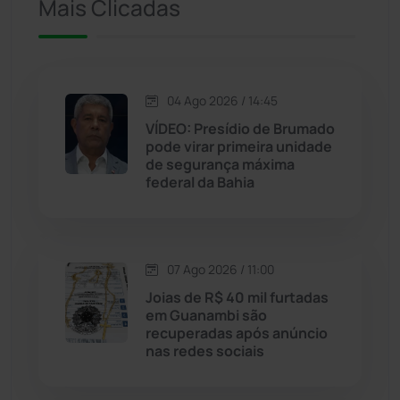
Iuiu
(173)
Mais Clicadas
Jacaraci
(97)
Jequié
(314)
04 Ago 2026 / 14:45
VÍDEO: Presídio de Brumado
pode virar primeira unidade
Jussiape
(98)
de segurança máxima
federal da Bahia
Justiça
(1470)
Lagoa Real
(182)
07 Ago 2026 / 11:00
Licínio de Almeida
(118)
Joias de R$ 40 mil furtadas
em Guanambi são
recuperadas após anúncio
Livramento de Nossa...
(1338)
nas redes sociais
Macaúbas
(715)