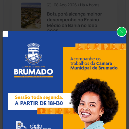
08 Ago 2026 / Há 4 horas
Candiba
(157)
Botuporã alcança melhor
desempenho no Ensino
Cândido Sales
(121)
Médio da Bahia no Ideb
2025
Caraíbas
(103)
Carinhanha
(300)
08 Ago 2026 / Há 4 horas
Menor de 13 anos é
Caturama
(65)
apreendido pilotando
motocicleta furtada em
Guanambi
Chapada Diamantina
(430)
Condeúba
(133)
08 Ago 2026 / Há 5 horas
Contendas do Sincorá
(79)
Rondesp prende
engenheiro civil por falta