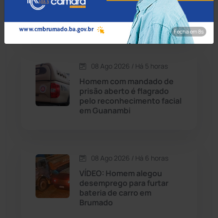
Cordeiros
(49)
de pagamento de pensão
em Bom Jesus da Lapa
Fecha em 7s
Dom Basílio
(391)
Economia
(1236)
08 Ago 2026 / Há 5 horas
Homem com mandado de
Educação
(232)
prisão aberto é flagrado
pelo reconhecimento facial
em Guanambi
Érico Cardoso
(82)
Esportes
(522)
08 Ago 2026 / Há 6 horas
Eventos
(24)
VÍDEO: Homem alegou
desemprego para furtar
bateria de carro em
Feira da Mata
(23)
Brumado