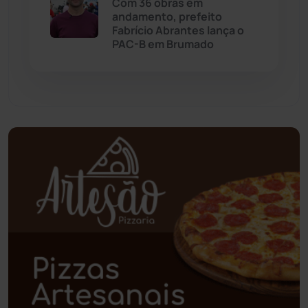
Com 36 obras em
andamento, prefeito
Paramirim
(342)
Fabrício Abrantes lança o
PAC-B em Brumado
Pindaí
(103)
Piripá
(90)
Planalto
(59)
Poções
(182)
Polícia Civil
(59)
Polícia Militar
(27)
Política
(03)