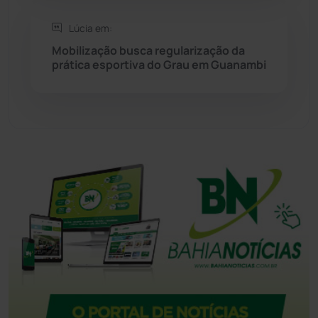
Tanque Novo
(126)
Lúcia em:
Mobilização busca regularização da
Tecnologia
(12)
prática esportiva do Grau em Guanambi
Urandi
(157)
Vitória da Conquista
(2515)