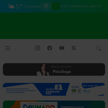
🌤️
31°
Columbus
35°
62%
17km/h
33°/21°