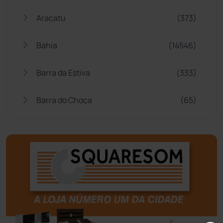
Aracatu
(373)
Bahia
(14546)
Barra da Estiva
(333)
Barra do Choça
(65)
Belo Campo
(57)
Bom Jesus da Lapa
(509)
Boquira
(152)
Botuporã
(72)