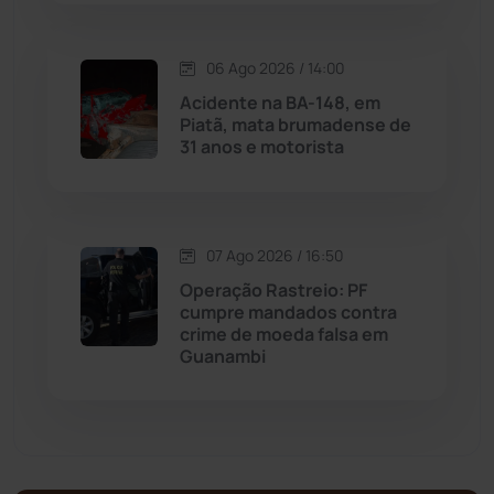
Matina
(71)
06 Ago 2026 / 14:00
Acidente na BA-148, em
Mortugaba
(31)
Piatã, mata brumadense de
31 anos e motorista
Mundo
(437)
Oliveira dos Brejinhos
(67)
07 Ago 2026 / 16:50
Palmas de Monte Alto
(262)
Operação Rastreio: PF
cumpre mandados contra
crime de moeda falsa em
Paramirim
(342)
Guanambi
Pindaí
(103)
Piripá
(90)