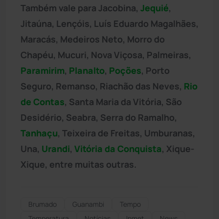
Também vale para Jacobina,
Jequié
,
Jitaúna, Lençóis, Luís Eduardo Magalhães,
Maracás, Medeiros Neto, Morro do
Chapéu, Mucuri, Nova Viçosa, Palmeiras,
Paramirim
,
Planalto
,
Poções
, Porto
Seguro, Remanso, Riachão das Neves,
Rio
de Contas
, Santa Maria da Vitória, São
Desidério, Seabra, Serra do Ramalho,
Tanhaçu
, Teixeira de Freitas, Umburanas,
Una,
Urandi
,
Vitória da Conquista
, Xique-
Xique, entre muitas outras.
Brumado
Guanambi
Tempo
Temperatura
Notícias
Inmet
News