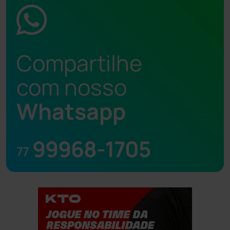
Compartilhe
com nosso
Whatsapp
99968-1705
77