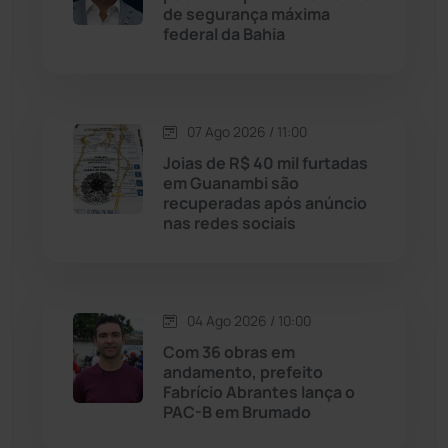
de segurança máxima
federal da Bahia
Justiça
(1470)
Lagoa Real
(182)
07 Ago 2026 / 11:00
Licínio de Almeida
(118)
Joias de R$ 40 mil furtadas
em Guanambi são
recuperadas após anúncio
Livramento de Nossa...
(1338)
nas redes sociais
Macaúbas
(715)
04 Ago 2026 / 10:00
Maetinga
(101)
Com 36 obras em
andamento, prefeito
Malhada
(82)
Fabrício Abrantes lança o
PAC-B em Brumado
Malhada de Pedras
(508)