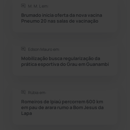
M. M. L em:
Rio do Antônio
(203)
Brumado inicia oferta da nova vacina
Pneumo 20 nas salas de vacinação
Rio do Pires
(98)
Saúde
(2429)
Edson Mauro em:
Seabra
(51)
Mobilização busca regularização da
prática esportiva do Grau em Guanambi
Sebastião Laranjeiras
(96)
Sítio do Mato
(42)
Rúbia em:
Romeiros de Ipiaú percorrem 600 km
Sudoeste Baiano
(1530)
em pau de arara rumo a Bom Jesus da
Lapa
Tanhaçu
(426)