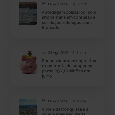
08 Ago 2026 / Há 52 min
Carinhanha
(300)
Abordagem policial por som
alto termina em confusão e
Caturama
(65)
condução a delegacia em
Brumado
Chapada Diamantina
(430)
Condeúba
(133)
08 Ago 2026 / Há 1 hora
Saques superam depósitos
Contendas do Sincorá
(79)
e caderneta de poupança
perde R$ 7,15 bilhões em
Cordeiros
(49)
julho
Dom Basílio
(391)
08 Ago 2026 / Há 1 hora
Economia
(1236)
Vitória da Conquista é a
cidade mais segura da