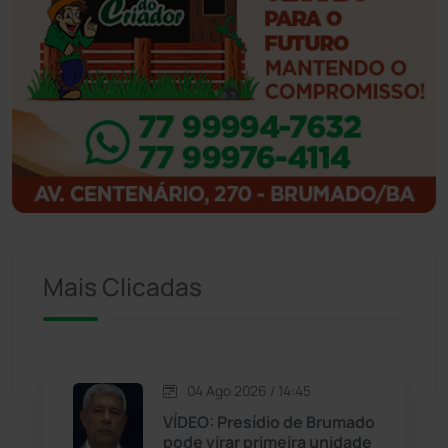
Ibicoara
(221)
Ibipitanga
(116)
Ibitiara
(32)
Igaporã
(218)
Ituaçu
(256)
Iuiu
(173)
Mais Clicadas
Jacaraci
(97)
Jequié
(314)
04 Ago 2026 / 14:45
VÍDEO: Presídio de Brumado
pode virar primeira unidade
Jussiape
(98)