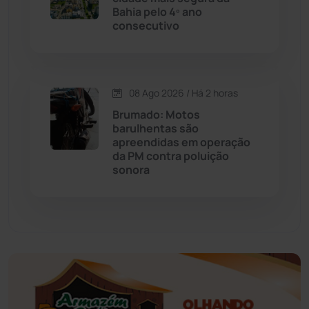
Educação
(232)
Bahia pelo 4º ano
consecutivo
Érico Cardoso
(82)
Esportes
(522)
08 Ago 2026 / Há 2 horas
Brumado: Motos
Eventos
(24)
barulhentas são
apreendidas em operação
da PM contra poluição
Feira da Mata
(23)
sonora
Guajeru
(130)
Guanambi
(3498)
Ibiassucê
(167)