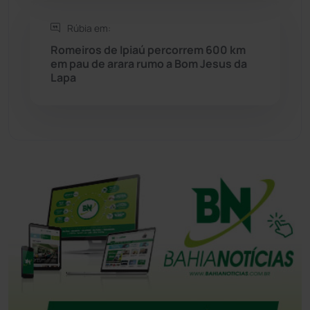
Tanque Novo
(126)
Rúbia em:
Romeiros de Ipiaú percorrem 600 km
em pau de arara rumo a Bom Jesus da
Tecnologia
(12)
Lapa
Urandi
(157)
Vitória da Conquista
(2516)