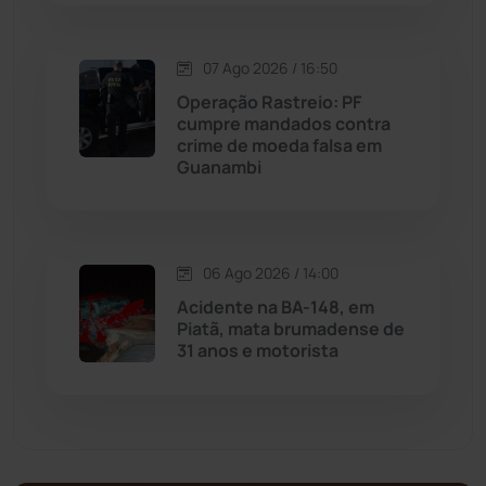
Malhada de Pedras
(508)
Matina
(71)
07 Ago 2026 / 16:50
Operação Rastreio: PF
cumpre mandados contra
Mortugaba
(31)
crime de moeda falsa em
Guanambi
Mundo
(437)
Oliveira dos Brejinhos
(67)
06 Ago 2026 / 14:00
Acidente na BA-148, em
Palmas de Monte Alto
(263)
Piatã, mata brumadense de
31 anos e motorista
Paramirim
(342)
Pindaí
(103)