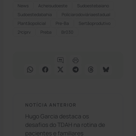
News
Acheisudoeste
Sudoestebaiano
Sudoestedabahia
Políciarodoviáriaestadual
Plantãopolicial
Pre-Ba
Sertãoprodutivo
2ªciprv
Preba
Br030
NOTÍCIA ANTERIOR
Hugo Garcia destaca os
desafios do TDAH na rotina de
pacientes e familiares