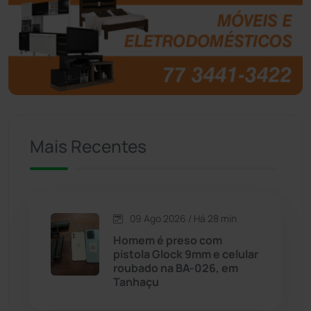
Brasil
(7680)
Brumado
(31963)
Caculé
(697)
Mais Recentes
Caetanos
(47)
Caetité
(1504)
09 Ago 2026 / Há 28 min
Candiba
(157)
Homem é preso com
pistola Glock 9mm e celular
Cândido Sales
(121)
roubado na BA-026, em
Tanhaçu
Caraíbas
(103)