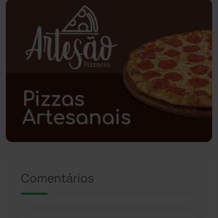
Piripá
(90)
Planalto
(59)
Poções
(182)
Polícia Civil
(59)
Polícia Militar
(27)
Política
(03)
Presidente Jânio Qu...
(125)
Comentários
Riacho de Santana
(309)
Rio de Contas
(411)