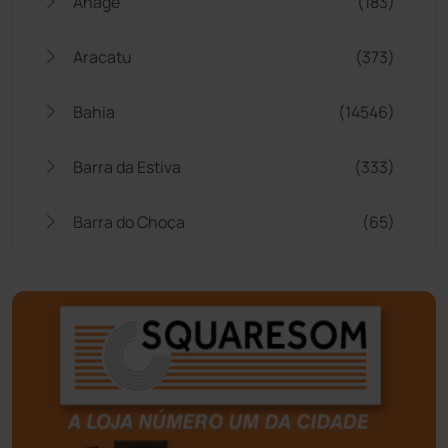
Anagé
(183)
Aracatu
(373)
Bahia
(14546)
Barra da Estiva
(333)
Barra do Choça
(65)
Belo Campo
(57)
Bom Jesus da Lapa
(510)
Boquira
(152)
Botuporã
(73)