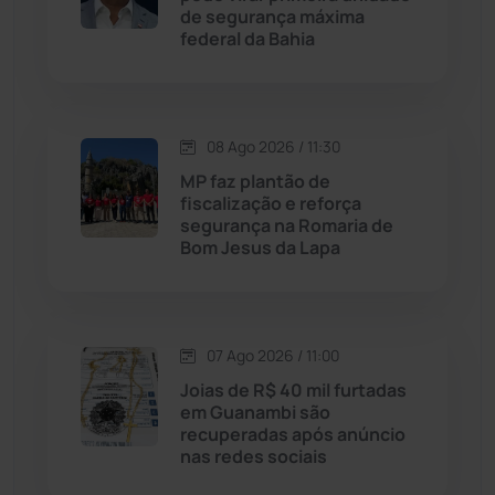
de segurança máxima
Jussiape
(98)
federal da Bahia
Justiça
(1470)
Lagoa Real
(182)
08 Ago 2026 / 11:30
MP faz plantão de
Licínio de Almeida
(118)
fiscalização e reforça
segurança na Romaria de
Bom Jesus da Lapa
Livramento de Nossa...
(1338)
Macaúbas
(715)
07 Ago 2026 / 11:00
Maetinga
(101)
Joias de R$ 40 mil furtadas
em Guanambi são
recuperadas após anúncio
Malhada
(82)
nas redes sociais