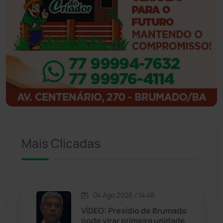
Ibicoara
(221)
Ibipitanga
(116)
Ibitiara
(32)
Igaporã
(218)
Ituaçu
(256)
Mais Clicadas
Iuiu
(173)
Jacaraci
(97)
04 Ago 2026 / 14:45
Jequié
(314)
VÍDEO: Presídio de Brumado
pode virar primeira unidade