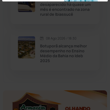
desaparecido há quase um
Educação
(232)
mês é encontrado na zona
rural de Ibiassucê
Érico Cardoso
(82)
Esportes
(522)
08 Ago 2026 / 18:30
Botuporã alcança melhor
Eventos
(24)
desempenho no Ensino
Médio da Bahia no Ideb
2025
Feira da Mata
(23)
Guajeru
(130)
Guanambi
(3501)
Ibiassucê
(168)