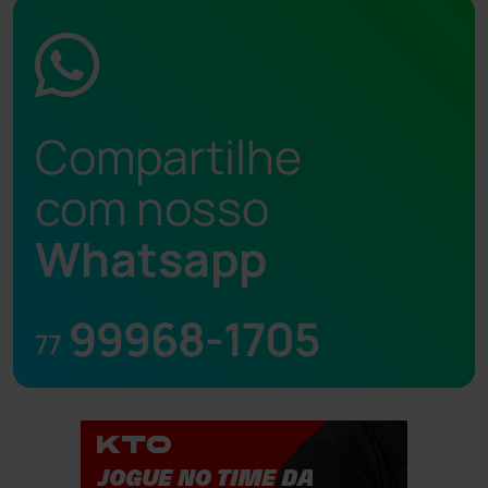
Compartilhe
com nosso
Whatsapp
99968-1705
77