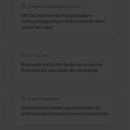
Willian da Rocha Barreira em:
Rio do Antônio
(203)
MP faz plantão de fiscalização e
reforça segurança na Romaria de Bom
Jesus da Lapa
Rio do Pires
(98)
Saúde
(2429)
M. M. L em:
Seabra
(51)
Brumado inicia oferta da nova vacina
Pneumo 20 nas salas de vacinação
Sebastião Laranjeiras
(96)
Sítio do Mato
(42)
Edson Mauro em:
Mobilização busca regularização da
Sudoeste Baiano
(1530)
prática esportiva do Grau em Guanambi
Tanhaçu
(427)