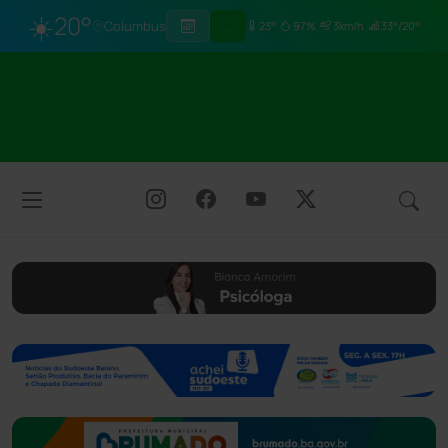
☀️
20°
Columbus
23°
97%
3km/h
33°/20°