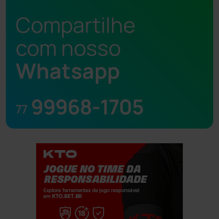
Compartilhe
com nosso
Whatsapp
99968-1705
77