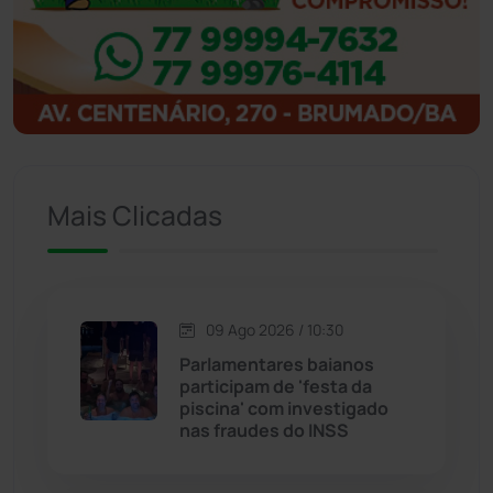
Ibitiara
(33)
Igaporã
(218)
Ituaçu
(256)
Mais Clicadas
Iuiu
(175)
Jacaraci
(97)
09 Ago 2026 / 10:30
Jequié
(314)
Parlamentares baianos
participam de 'festa da
piscina' com investigado
Jussiape
(98)
nas fraudes do INSS
Justiça
(1475)