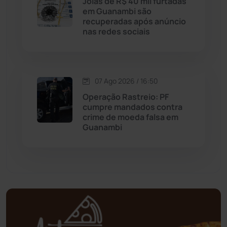
Joias de R$ 40 mil furtadas
em Guanambi são
Mortugaba
(31)
recuperadas após anúncio
nas redes sociais
Mundo
(438)
Oliveira dos Brejinhos
(67)
07 Ago 2026 / 16:50
Palmas de Monte Alto
(266)
Operação Rastreio: PF
cumpre mandados contra
crime de moeda falsa em
Paramirim
(343)
Guanambi
Pindaí
(103)
Piripá
(90)
Planalto
(59)