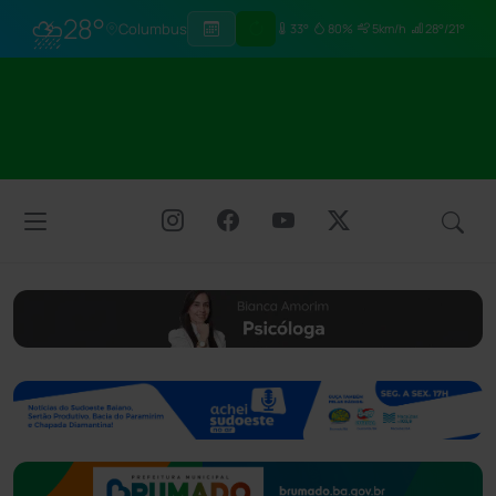
⛈
28°
Columbus
33°
80%
5km/h
28°/21°