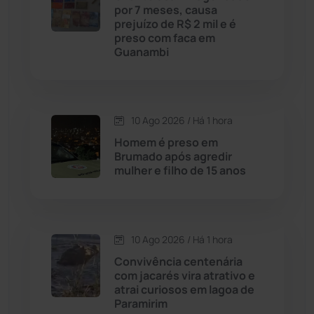
Caturama
(66)
por 7 meses, causa
prejuízo de R$ 2 mil e é
preso com faca em
Chapada Diamantina
(430)
Guanambi
Condeúba
(133)
Contendas do Sincorá
(80)
10 Ago 2026 / Há 1 hora
Homem é preso em
Cordeiros
(49)
Brumado após agredir
mulher e filho de 15 anos
Dom Basílio
(391)
Economia
(1236)
10 Ago 2026 / Há 1 hora
Convivência centenária
Educação
(232)
com jacarés vira atrativo e
atrai curiosos em lagoa de
Paramirim
Érico Cardoso
(82)