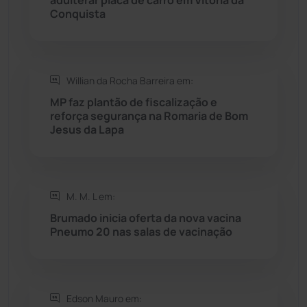
Rio do Pires
(98)
Conquista
Saúde
(2430)
Willian da Rocha Barreira em:
Seabra
(51)
MP faz plantão de fiscalização e
reforça segurança na Romaria de Bom
Sebastião Laranjeiras
(96)
Jesus da Lapa
Sítio do Mato
(42)
Sudoeste Baiano
(1531)
M. M. L em:
Brumado inicia oferta da nova vacina
Pneumo 20 nas salas de vacinação
Tanhaçu
(427)
Tanque Novo
(126)
Edson Mauro em: