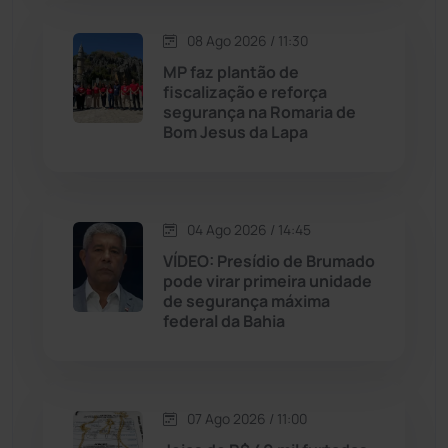
Lagoa Real
(182)
08 Ago 2026 / 11:30
MP faz plantão de
Licínio de Almeida
(118)
fiscalização e reforça
segurança na Romaria de
Bom Jesus da Lapa
Livramento de Nossa...
(1341)
Macaúbas
(716)
04 Ago 2026 / 14:45
Maetinga
(101)
VÍDEO: Presídio de Brumado
pode virar primeira unidade
de segurança máxima
Malhada
(82)
federal da Bahia
Malhada de Pedras
(508)
Matina
(71)
07 Ago 2026 / 11:00