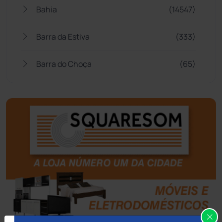
Bahia
(14547)
Barra da Estiva
(333)
Barra do Choça
(65)
Belo Campo
(57)
Bom Jesus da Lapa
(510)
Boquira
(152)
Botuporã
(73)
Brasil
(7682)