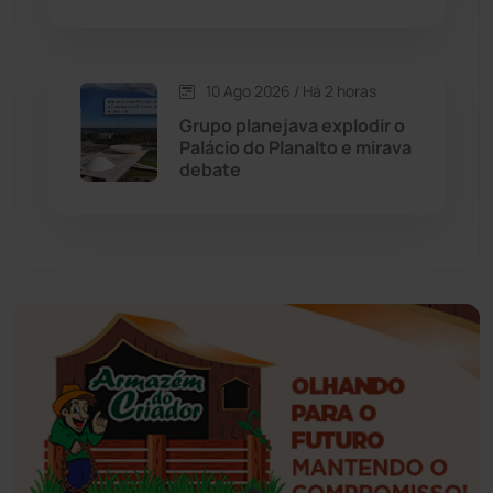
Esportes
(522)
10 Ago 2026 / Há 2 horas
Eventos
(24)
Grupo planejava explodir o
Palácio do Planalto e mirava
debate
Feira da Mata
(23)
Guajeru
(130)
Guanambi
(3505)
Ibiassucê
(168)
Ibicoara
(221)
Ibipitanga
(116)