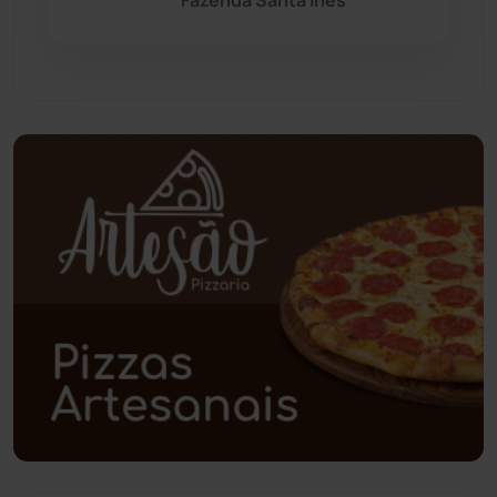
Fazenda Santa Inês
Pindaí
(103)
Piripá
(90)
Planalto
(59)
Poções
(182)
Polícia Civil
(55)
Polícia Militar
(27)
Política
(03)
Presidente Jânio Qu...
(125)