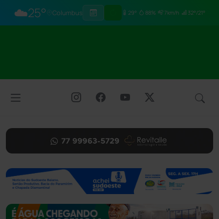
☁️
25°
Columbus
29°
88%
7km/h
32°/21°