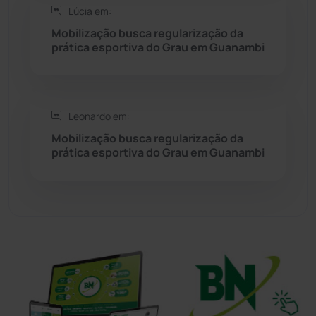
Lúcia em:
Sudoeste Baiano
(1530)
Mobilização busca regularização da
prática esportiva do Grau em Guanambi
Tanhaçu
(425)
Tanque Novo
(126)
Leonardo em:
Mobilização busca regularização da
Tecnologia
(12)
prática esportiva do Grau em Guanambi
Urandi
(155)
Vitória da Conquista
(2513)