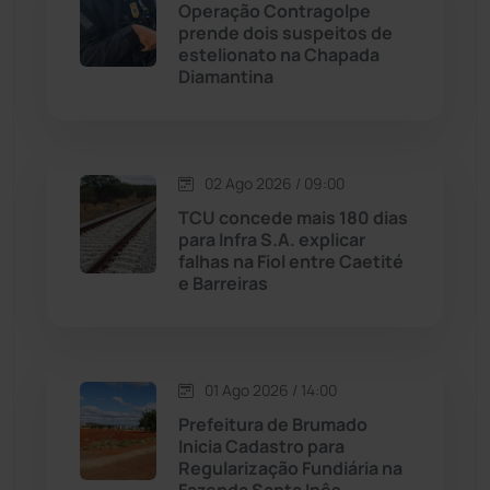
Maetinga
(101)
Operação Contragolpe
prende dois suspeitos de
estelionato na Chapada
Malhada
(82)
Diamantina
Malhada de Pedras
(507)
Matina
(71)
02 Ago 2026 / 09:00
TCU concede mais 180 dias
para Infra S.A. explicar
Mortugaba
(31)
falhas na Fiol entre Caetité
e Barreiras
Mundo
(436)
Oliveira dos Brejinhos
(67)
01 Ago 2026 / 14:00
Palmas de Monte Alto
(260)
Prefeitura de Brumado
Inicia Cadastro para
Regularização Fundiária na
Paramirim
(341)