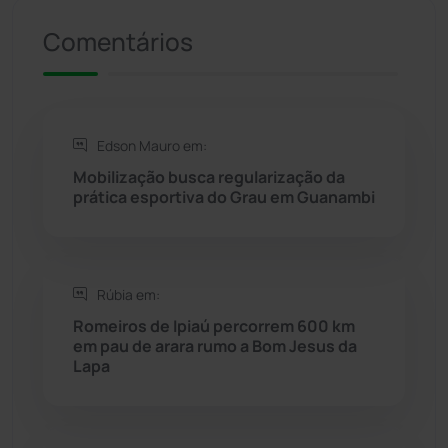
Comentários
Riacho de Santana
(309)
Rio de Contas
(410)
Edson Mauro em:
Rio do Antônio
(203)
Mobilização busca regularização da
prática esportiva do Grau em Guanambi
Rio do Pires
(97)
Saúde
(2427)
Rúbia em:
Seabra
(49)
Romeiros de Ipiaú percorrem 600 km
em pau de arara rumo a Bom Jesus da
Lapa
Sebastião Laranjeiras
(96)
Sítio do Mato
(42)