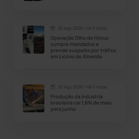
Dom Basílio
(391)
Economia
(1235)
05 Ago 2026 / Há 5 horas
Operação Olho de Hórus
Educação
(231)
cumpre mandados e
prende suspeito por tráfico
em Licínio de Almeida
Érico Cardoso
(82)
Esportes
(522)
05 Ago 2026 / Há 5 horas
Eventos
(24)
Produção da indústria
brasileira cai 1,8% de maio
para junho
Feira da Mata
(23)
Guajeru
(130)