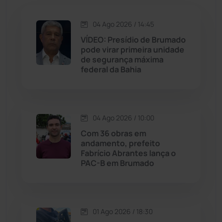
Jacaraci
(97)
04 Ago 2026 / 14:45
Jequié
(311)
VÍDEO: Presídio de Brumado
pode virar primeira unidade
de segurança máxima
Jussiape
(97)
federal da Bahia
Justiça
(1464)
Lagoa Real
(182)
04 Ago 2026 / 10:00
Com 36 obras em
Licínio de Almeida
(118)
andamento, prefeito
Fabrício Abrantes lança o
PAC-B em Brumado
Livramento de Nossa...
(1338)
Macaúbas
(713)
01 Ago 2026 / 18:30