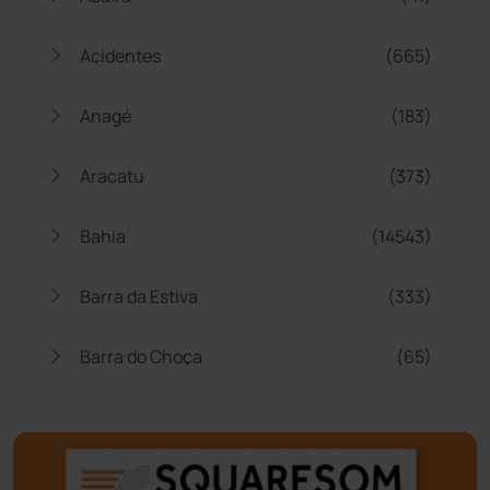
Acidentes
(665)
Anagé
(183)
Aracatu
(373)
Bahia
(14543)
Barra da Estiva
(333)
Barra do Choça
(65)
Belo Campo
(57)
Bom Jesus da Lapa
(505)