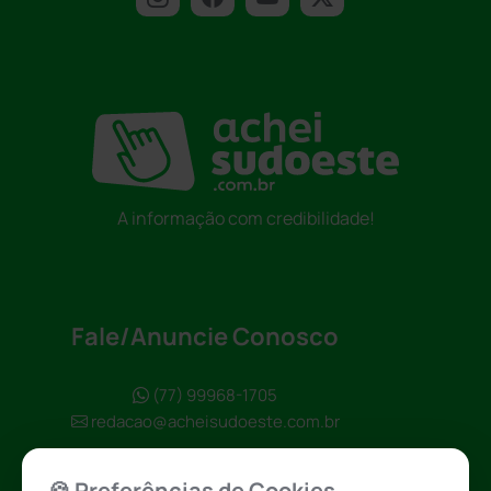
A informação com credibilidade!
Fale/Anuncie Conosco
(77) 99968-1705
redacao@acheisudoeste.com.br
🍪 Preferências de Cookies