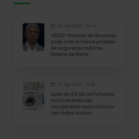
Iuiu
(173)
Jacaraci
(97)
04 Ago 2026 / 14:45
VÍDEO: Presídio de Brumado
Jequié
(314)
pode virar primeira unidade
de segurança máxima
federal da Bahia
Jussiape
(98)
Justiça
(1470)
07 Ago 2026 / 11:00
Lagoa Real
(182)
Joias de R$ 40 mil furtadas
em Guanambi são
Licínio de Almeida
(118)
recuperadas após anúncio
nas redes sociais
Livramento de Nossa...
(1338)