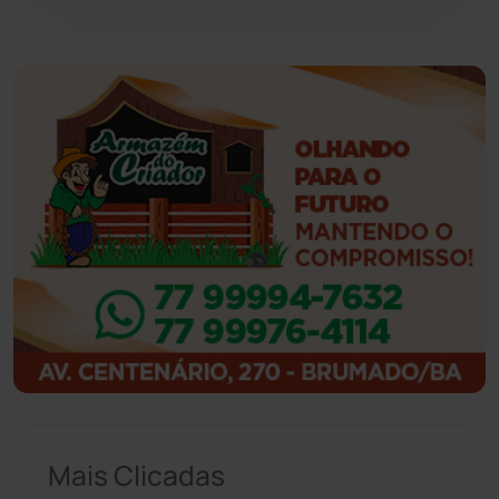
Guajeru
(130)
Guanambi
(3498)
Ibiassucê
(167)
Ibicoara
(221)
Ibipitanga
(116)
Ibitiara
(32)
Igaporã
(218)
Ituaçu
(256)
Mais Clicadas