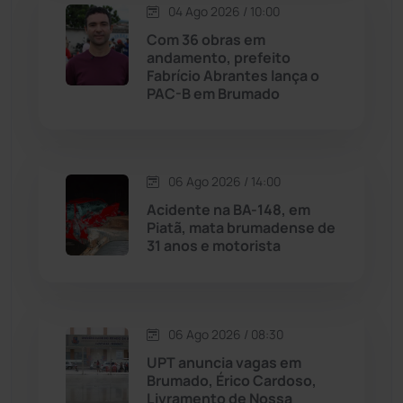
Macaúbas
(714)
04 Ago 2026 / 10:00
Com 36 obras em
Maetinga
(101)
andamento, prefeito
Fabrício Abrantes lança o
PAC-B em Brumado
Malhada
(82)
Malhada de Pedras
(508)
06 Ago 2026 / 14:00
Matina
(71)
Acidente na BA-148, em
Piatã, mata brumadense de
31 anos e motorista
Mortugaba
(31)
Mundo
(437)
06 Ago 2026 / 08:30
Oliveira dos Brejinhos
(67)
UPT anuncia vagas em
Brumado, Érico Cardoso,
Palmas de Monte Alto
(262)
Livramento de Nossa