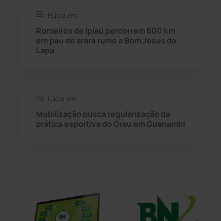
Rúbia em:
Sítio do Mato
(42)
Romeiros de Ipiaú percorrem 600 km
em pau de arara rumo a Bom Jesus da
Sudoeste Baiano
(1530)
Lapa
Tanhaçu
(426)
Tanque Novo
(126)
Lúcia em:
Mobilização busca regularização da
prática esportiva do Grau em Guanambi
Tecnologia
(12)
Urandi
(157)
Vitória da Conquista
(2514)