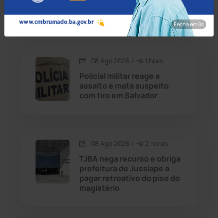
Lapa e caminhão deixa dois
Cordeiros
(49)
mortos na BR-259
Fecha em 7s
Dom Basílio
(391)
08 Ago 2026 / Há 1 hora
Economia
(1235)
Policial militar reage a
assalto e mata suspeito
Educação
(232)
com tiro em Salvador
Érico Cardoso
(82)
08 Ago 2026 / Há 2 horas
Esportes
(522)
TJBA nega recurso e obriga
prefeitura de Jussiape a
Eventos
(24)
pagar retroativo do piso do
magistério
Feira da Mata
(23)