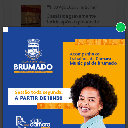
08 Ago 2026 / Há 28 min
Candiba
(157)
Casal fica gravemente
ferido após explosão de
Cândido Sales
(121)
gás de cozinha em Palmas
de Monte Alto
Caraíbas
(103)
Carinhanha
(300)
08 Ago 2026 / Há 58 min
Inscrições para concurso
Caturama
(65)
da Polícia Civil da Bahia com
750 vagas são iniciadas
Chapada Diamantina
(430)
Condeúba
(133)
08 Ago 2026 / Há 1 hora
Acidente entre ônibus a
Contendas do Sincorá
(79)
caminho de Bom Jesus da