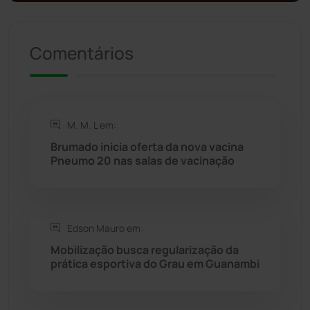
Presidente Jânio Qu...
(125)
Comentários
Riacho de Santana
(309)
Rio de Contas
(410)
M. M. L em:
Rio do Antônio
(203)
Brumado inicia oferta da nova vacina
Pneumo 20 nas salas de vacinação
Rio do Pires
(98)
Saúde
(2427)
Edson Mauro em:
Mobilização busca regularização da
Seabra
(50)
prática esportiva do Grau em Guanambi
Sebastião Laranjeiras
(96)