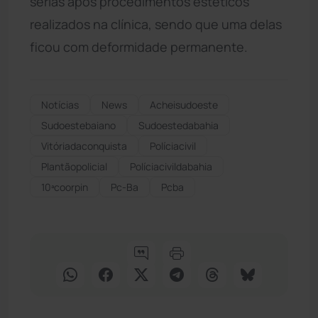
sérias após procedimentos estéticos
realizados na clínica, sendo que uma delas
ficou com deformidade permanente.
Notícias
News
Acheisudoeste
Sudoestebaiano
Sudoestedabahia
Vitóriadaconquista
Políciacivil
Plantãopolicial
Políciacivildabahia
10ªcoorpin
Pc-Ba
Pcba