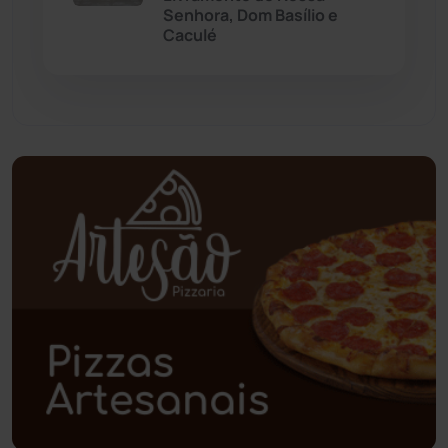
Senhora, Dom Basílio e
Caculé
Paramirim
(342)
Pindaí
(103)
Piripá
(90)
Planalto
(59)
Poções
(182)
Polícia Civil
(59)
Polícia Militar
(27)
Política
(03)