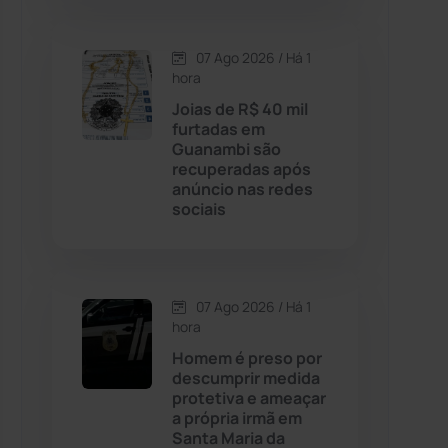
Contendas do Sincorá
(79)
07 Ago 2026 / Há 1
hora
Cordeiros
(49)
Joias de R$ 40 mil
furtadas em
Guanambi são
Dom Basílio
(391)
recuperadas após
anúncio nas redes
sociais
Economia
(1235)
Educação
(232)
07 Ago 2026 / Há 1
Érico Cardoso
(82)
hora
Homem é preso por
descumprir medida
Esportes
(522)
protetiva e ameaçar
a própria irmã em
Eventos
(24)
Santa Maria da