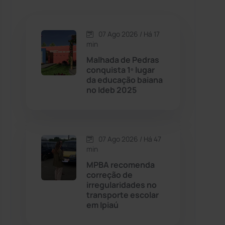
Caetanos
(47)
Caetité
(1504)
07 Ago 2026 / Há 17
min
Candiba
(157)
Malhada de Pedras
conquista 1º lugar
da educação baiana
Cândido Sales
(121)
no Ideb 2025
Caraíbas
(103)
07 Ago 2026 / Há 47
Carinhanha
(299)
min
MPBA recomenda
Caturama
(65)
correção de
irregularidades no
transporte escolar
Chapada Diamantina
(430)
em Ipiaú
Condeúba
(133)