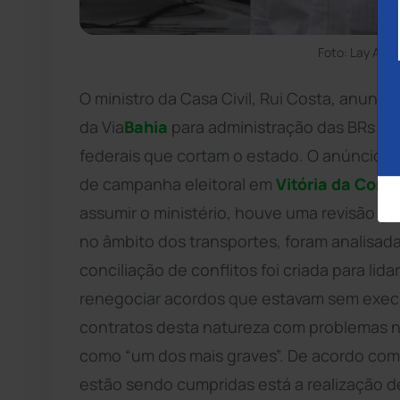
Foto: Lay Amo
O ministro da Casa Civil, Rui Costa, anunci
da Via
Bahia
para administração das BRs 116 
federais que cortam o estado. O anúncio fo
de campanha eleitoral em
Vitória da Conq
assumir o ministério, houve uma revisão ger
no âmbito dos transportes, foram analisa
conciliação de conflitos foi criada para li
renegociar acordos que estavam sem exec
contratos desta natureza com problemas no 
como “um dos mais graves”. De acordo com 
estão sendo cumpridas está a realização 