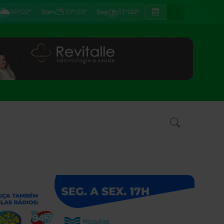
🌦
⛅
⛈
34°/22°
Dom
32°/20°
Seg
33°/22°