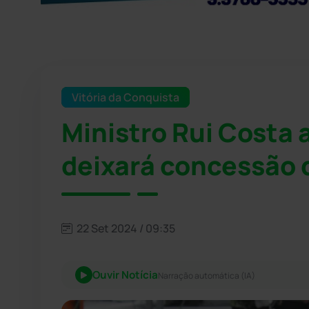
Vitória da Conquista
Ministro Rui Costa 
deixará concessão d
22 Set 2024 / 09:35
Ouvir Notícia
Narração automática (IA)