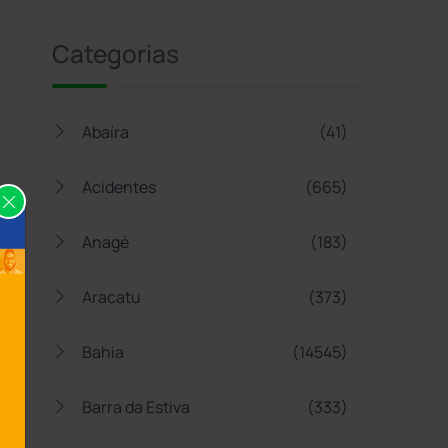
Categorias
Abaíra
(41)
Acidentes
(665)
Anagé
(183)
Aracatu
(373)
Bahia
(14545)
Barra da Estiva
(333)