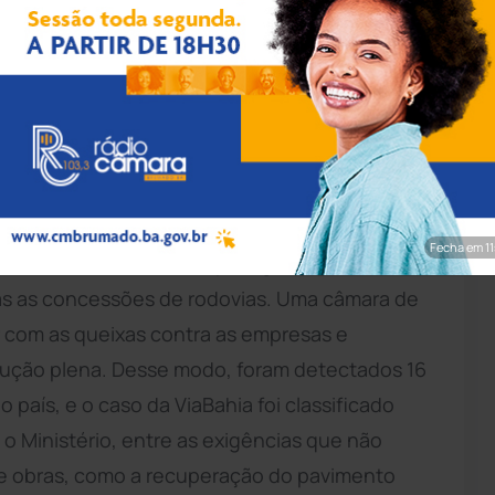
rim/Achei Sudoeste
ou que o governo federal vai retirar a concessão
e 324, duas das três principais rodovias
i feito neste sábado (21), durante um evento
uista
. Na ocasião, Rui Costa disse que, ao
Fecha em 9
al nos contratos feitos pelo governo federal e,
das as concessões de rodovias. Uma câmara de
dar com as queixas contra as empresas e
ução plena. Desse modo, foram detectados 16
país, e o caso da ViaBahia foi classificado
o Ministério, entre as exigências que não
de obras, como a recuperação do pavimento