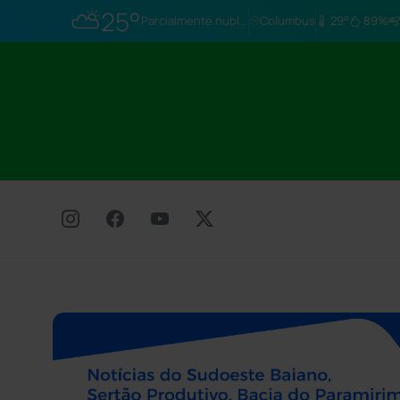
⛅
25°
Parcialmente nublado
Columbus
29°
89%