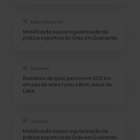
Rio do Pires
(98)
Saúde
(2429)
Edson Mauro em:
Mobilização busca regularização da
Seabra
(51)
prática esportiva do Grau em Guanambi
Sebastião Laranjeiras
(96)
Rúbia em:
Sítio do Mato
(42)
Romeiros de Ipiaú percorrem 600 km
em pau de arara rumo a Bom Jesus da
Sudoeste Baiano
(1530)
Lapa
Tanhaçu
(426)
Tanque Novo
(126)
Lúcia em:
Mobilização busca regularização da
prática esportiva do Grau em Guanambi
Tecnologia
(12)