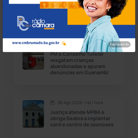
vento, teto da Câmara de
Palmas de Monte Alto
desaba
Chapada Diamantina
(430)
Condeúba
(133)
08 Ago 2026 / Há 1 hora
Fecha em 7s
Contendas do Sincorá
(79)
PM e Conselho Tutelar
resgatam crianças
Cordeiros
(49)
abandonadas e apuram
denúncias em Guanambi
Dom Basílio
(391)
Economia
(1236)
08 Ago 2026 / Há 1 hora
Justiça atende MPBA e
Educação
(232)
obriga Seabra a implantar
canil e centro de zoonoses
Érico Cardoso
(82)