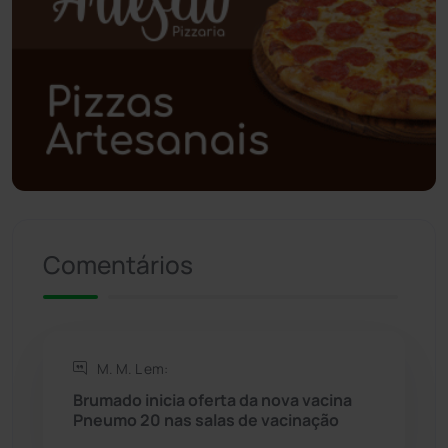
Poções
(182)
Polícia Civil
(59)
Polícia Militar
(27)
Política
(03)
Presidente Jânio Qu...
(125)
Comentários
Riacho de Santana
(309)
Rio de Contas
(411)
M. M. L em:
Rio do Antônio
(203)
Brumado inicia oferta da nova vacina
Pneumo 20 nas salas de vacinação