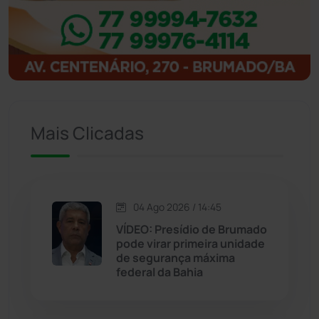
Ibitiara
(32)
Igaporã
(218)
Ituaçu
(256)
Mais Clicadas
Iuiu
(173)
Jacaraci
(97)
04 Ago 2026 / 14:45
Jequié
(314)
VÍDEO: Presídio de Brumado
pode virar primeira unidade
de segurança máxima
Jussiape
(98)
federal da Bahia
Justiça
(1470)