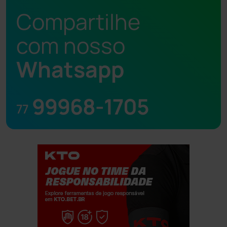
Compartilhe
com nosso
Whatsapp
99968-1705
77