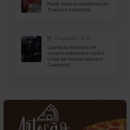
Piatã, mata brumadense de
Mortugaba
(31)
31 anos e motorista
Mundo
(437)
Oliveira dos Brejinhos
(67)
07 Ago 2026 / 16:50
Operação Rastreio: PF
Palmas de Monte Alto
(263)
cumpre mandados contra
crime de moeda falsa em
Guanambi
Paramirim
(342)
Pindaí
(103)
Piripá
(90)
Planalto
(59)