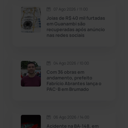
Lagoa Real
(182)
07 Ago 2026 / 11:00
Joias de R$ 40 mil furtadas
Licínio de Almeida
(118)
em Guanambi são
recuperadas após anúncio
nas redes sociais
Livramento de Nossa...
(1338)
Macaúbas
(715)
04 Ago 2026 / 10:00
Maetinga
(101)
Com 36 obras em
andamento, prefeito
Fabrício Abrantes lança o
Malhada
(82)
PAC-B em Brumado
Malhada de Pedras
(508)
Matina
(71)
06 Ago 2026 / 14:00
Acidente na BA-148, em