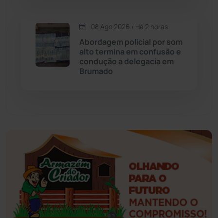
Esportes
(522)
08 Ago 2026 / Há 2 horas
Abordagem policial por som
Eventos
(24)
alto termina em confusão e
condução a delegacia em
Brumado
Feira da Mata
(23)
Guajeru
(130)
Guanambi
(3499)
Ibiassucê
(167)
Ibicoara
(221)
Ibipitanga
(116)