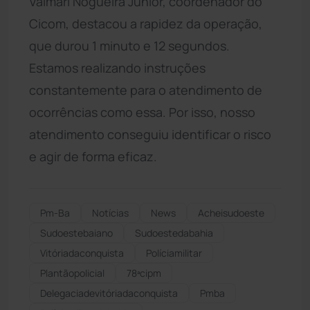
Valmari Nogueira Júnior, coordenador do
Cicom, destacou a rapidez da operação,
que durou 1 minuto e 12 segundos.
Estamos realizando instruções
constantemente para o atendimento de
ocorrências como essa. Por isso, nosso
atendimento conseguiu identificar o risco
e agir de forma eficaz.
Pm-Ba
Notícias
News
Acheisudoeste
Sudoestebaiano
Sudoestedabahia
Vitóriadaconquista
Políciamilitar
Plantãopolicial
78ªcipm
Delegaciadevitóriadaconquista
Pmba