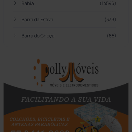
Bahia
(14546)
Barra da Estiva
(333)
Barra do Choça
(65)
Belo Campo
(57)
Bom Jesus da Lapa
(509)
Boquira
(152)
Botuporã
(72)
Brasil
(7680)