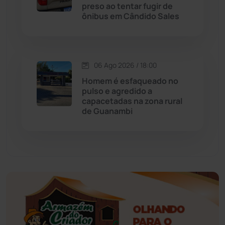
preso ao tentar fugir de
ônibus em Cândido Sales
Érico Cardoso
(82)
Esportes
(522)
06 Ago 2026 / 18:00
Eventos
(24)
Homem é esfaqueado no
pulso e agredido a
capacetadas na zona rural
Feira da Mata
(23)
de Guanambi
Guajeru
(130)
Guanambi
(3494)
Ibiassucê
(167)
Ibicoara
(221)