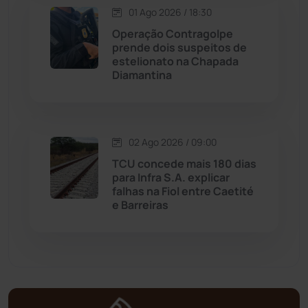
Matina
(71)
01 Ago 2026 / 18:30
Operação Contragolpe
prende dois suspeitos de
Mortugaba
(31)
estelionato na Chapada
Diamantina
Mundo
(436)
Oliveira dos Brejinhos
(67)
02 Ago 2026 / 09:00
TCU concede mais 180 dias
Palmas de Monte Alto
(260)
para Infra S.A. explicar
falhas na Fiol entre Caetité
Paramirim
(342)
e Barreiras
Pindaí
(103)
Piripá
(90)