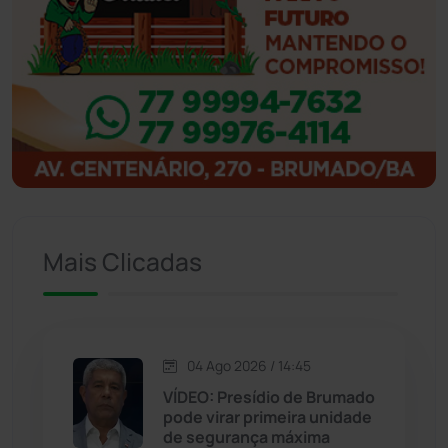
Ibipitanga
(116)
Ibitiara
(32)
Igaporã
(218)
Ituaçu
(256)
Iuiu
(173)
Mais Clicadas
Jacaraci
(97)
Jequié
(313)
04 Ago 2026 / 14:45
VÍDEO: Presídio de Brumado
pode virar primeira unidade
Jussiape
(97)
de segurança máxima