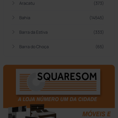
Aracatu
(373)
Bahia
(14545)
Barra da Estiva
(333)
Barra do Choça
(65)
Belo Campo
(57)
Bom Jesus da Lapa
(505)
Boquira
(152)
Botuporã
(72)