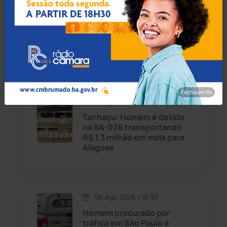
07 Ago 2026 / Há 57 min
Polícia Civil investiga
Caturama
(65)
restos mortais
encontrados em antigo
cemitério de Ibicoara
Chapada Diamantina
(430)
Condeúba
(133)
Fecha em 7s
07 Ago 2026 / Há 7 horas
Contendas do Sincorá
(79)
Tanhaçu: Homem é detido
na BA-026 transportando
Cordeiros
(49)
R$ 1,3 milhão em mala para
Alagoas
Dom Basílio
(391)
Economia
(1235)
06 Ago 2026 / 18:30
Homem procurado por
Educação
(232)
tráfico em São Paulo é