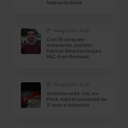
federal da Bahia
Justiça
(1466)
Lagoa Real
(182)
04 Ago 2026 / 10:00
Licínio de Almeida
(118)
Com 36 obras em
andamento, prefeito
Fabrício Abrantes lança o
Livramento de Nossa...
(1338)
PAC-B em Brumado
Macaúbas
(713)
06 Ago 2026 / 14:00
Maetinga
(101)
Acidente na BA-148, em
Piatã, mata brumadense de
Malhada
(82)
31 anos e motorista
Malhada de Pedras
(507)