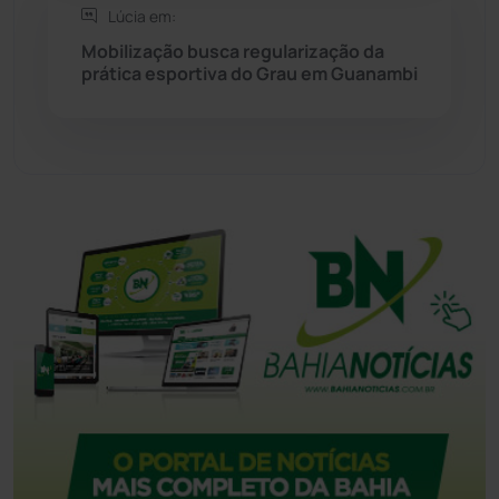
Lúcia em:
Mobilização busca regularização da
Tecnologia
(12)
prática esportiva do Grau em Guanambi
Urandi
(156)
Vitória da Conquista
(2514)