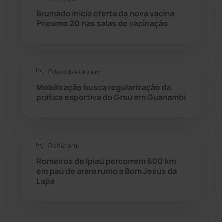
Rio do Antônio
(203)
Brumado inicia oferta da nova vacina
Pneumo 20 nas salas de vacinação
Rio do Pires
(98)
Saúde
(2427)
Edson Mauro em:
Seabra
(50)
Mobilização busca regularização da
prática esportiva do Grau em Guanambi
Sebastião Laranjeiras
(96)
Sítio do Mato
(42)
Rúbia em:
Romeiros de Ipiaú percorrem 600 km
Sudoeste Baiano
(1530)
em pau de arara rumo a Bom Jesus da
Lapa
Tanhaçu
(426)
Tanque Novo
(126)