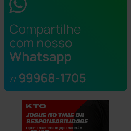
Compartilhe
com nosso
Whatsapp
99968-1705
77