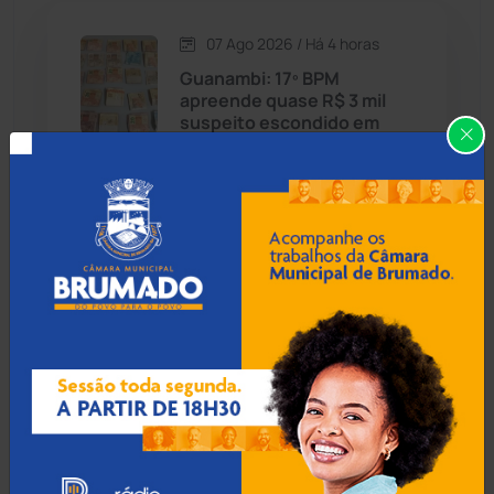
07 Ago 2026 / Há 4 horas
Candiba
(157)
Guanambi: 17º BPM
apreende quase R$ 3 mil
Cândido Sales
(121)
suspeito escondido em
short de motociclista
Caraíbas
(103)
Carinhanha
(300)
07 Ago 2026 / Há 5 horas
MP recomenda que escola
Caturama
(65)
readmita aluno autista
impedido de frequentar
aulas em Porto Seguro
Chapada Diamantina
(430)
Condeúba
(133)
07 Ago 2026 / Há 5 horas
Contendas do Sincorá
(79)