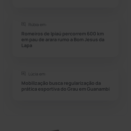
Sítio do Mato
(42)
Rúbia em:
Sudoeste Baiano
(1530)
Romeiros de Ipiaú percorrem 600 km
em pau de arara rumo a Bom Jesus da
Lapa
Tanhaçu
(426)
Tanque Novo
(126)
Lúcia em:
Tecnologia
(12)
Mobilização busca regularização da
prática esportiva do Grau em Guanambi
Urandi
(157)
Vitória da Conquista
(2514)