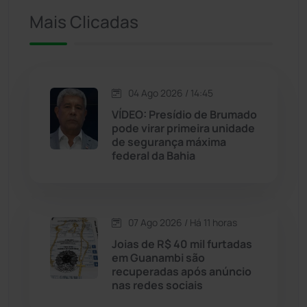
Iuiu
(173)
Mais Clicadas
Jacaraci
(97)
Jequié
(314)
04 Ago 2026 / 14:45
VÍDEO: Presídio de Brumado
pode virar primeira unidade
Jussiape
(97)
de segurança máxima
federal da Bahia
Justiça
(1470)
Lagoa Real
(182)
07 Ago 2026 / Há 11 horas
Licínio de Almeida
(118)
Joias de R$ 40 mil furtadas
em Guanambi são
recuperadas após anúncio
Livramento de Nossa...
(1338)
nas redes sociais