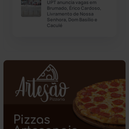
UPT anuncia vagas em
Palmas de Monte Alto
(261)
Brumado, Érico Cardoso,
Livramento de Nossa
Paramirim
(342)
Senhora, Dom Basílio e
Caculé
Pindaí
(103)
Piripá
(90)
Planalto
(59)
Poções
(182)
Polícia Civil
(58)
Polícia Militar
(27)