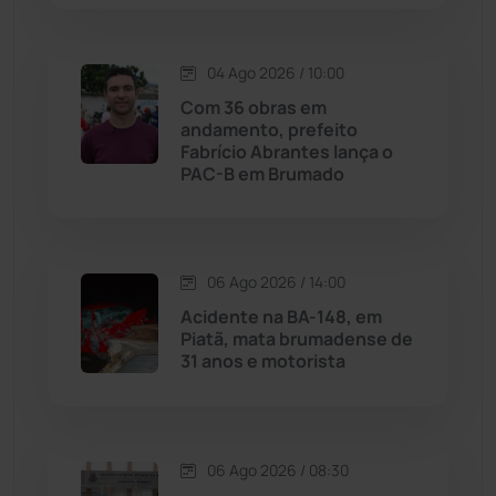
Macaúbas
(714)
04 Ago 2026 / 10:00
Maetinga
(101)
Com 36 obras em
andamento, prefeito
Malhada
(82)
Fabrício Abrantes lança o
PAC-B em Brumado
Malhada de Pedras
(508)
Matina
(71)
06 Ago 2026 / 14:00
Acidente na BA-148, em
Mortugaba
(31)
Piatã, mata brumadense de
31 anos e motorista
Mundo
(437)
Oliveira dos Brejinhos
(67)
06 Ago 2026 / 08:30