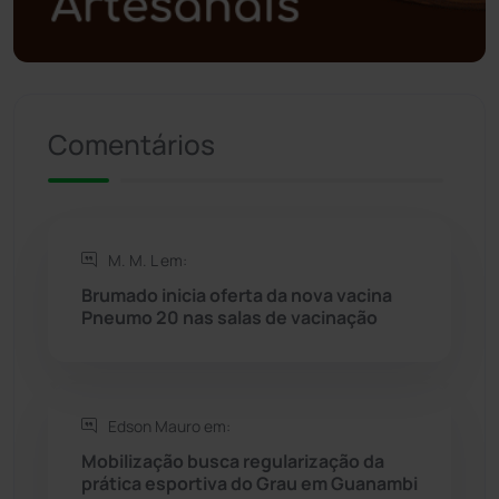
Política
(03)
Presidente Jânio Qu...
(125)
Riacho de Santana
(309)
Comentários
Rio de Contas
(410)
Rio do Antônio
(203)
M. M. L em:
Brumado inicia oferta da nova vacina
Rio do Pires
(98)
Pneumo 20 nas salas de vacinação
Saúde
(2427)
Edson Mauro em:
Seabra
(50)
Mobilização busca regularização da
prática esportiva do Grau em Guanambi
Sebastião Laranjeiras
(96)