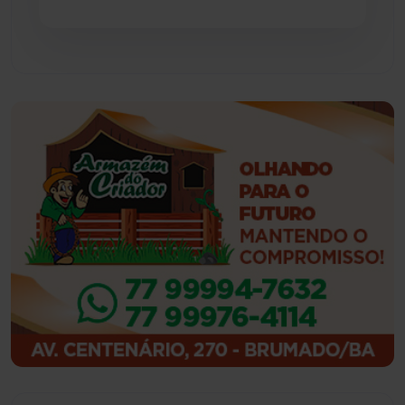
Guajeru
(130)
Guanambi
(3498)
Ibiassucê
(167)
Ibicoara
(221)
Ibipitanga
(116)
Ibitiara
(32)
Igaporã
(218)
Ituaçu
(256)