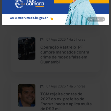
Prefeito de Brumado
anuncia reajuste salarial de
Cordeiros
(49)
9% para servidores
públicos
Fecha em 7s
Dom Basílio
(391)
Economia
(1235)
07 Ago 2026 / Há 5 horas
Operação Rastreio: PF
Educação
(232)
cumpre mandados contra
crime de moeda falsa em
Guanambi
Érico Cardoso
(82)
Esportes
(522)
07 Ago 2026 / Há 6 horas
Eventos
(24)
TCM rejeita contas de
2023 do ex-prefeito de
Encruzilhada e aplica multa
Feira da Mata
(23)
de R$ 3 mil