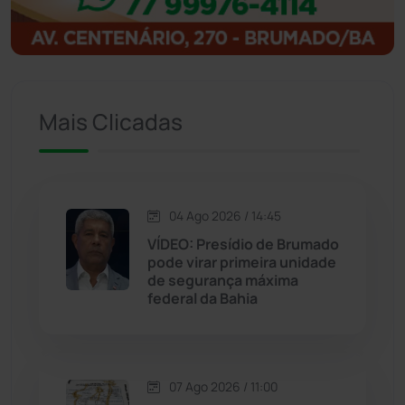
Igaporã
(218)
Ituaçu
(256)
Iuiu
(173)
Mais Clicadas
Jacaraci
(97)
Jequié
(314)
04 Ago 2026 / 14:45
VÍDEO: Presídio de Brumado
pode virar primeira unidade
Jussiape
(98)
de segurança máxima
federal da Bahia
Justiça
(1470)
Lagoa Real
(182)
07 Ago 2026 / 11:00