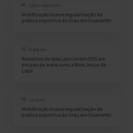
Edson Mauro em:
Seabra
(50)
Mobilização busca regularização da
prática esportiva do Grau em Guanambi
Sebastião Laranjeiras
(96)
Sítio do Mato
(42)
Rúbia em:
Romeiros de Ipiaú percorrem 600 km
Sudoeste Baiano
(1530)
em pau de arara rumo a Bom Jesus da
Lapa
Tanhaçu
(426)
Tanque Novo
(126)
Lúcia em:
Mobilização busca regularização da
Tecnologia
(12)
prática esportiva do Grau em Guanambi
Urandi
(157)