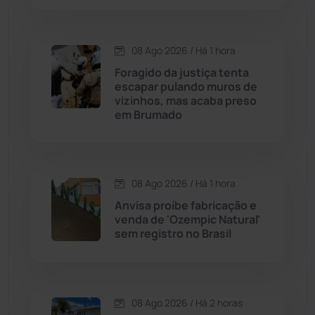
Condeúba
(133)
08 Ago 2026 / Há 1 hora
Contendas do Sincorá
(79)
Foragido da justiça tenta
escapar pulando muros de
Cordeiros
(49)
vizinhos, mas acaba preso
em Brumado
Dom Basílio
(391)
Economia
(1235)
08 Ago 2026 / Há 1 hora
Anvisa proíbe fabricação e
Educação
(232)
venda de 'Ozempic Natural'
sem registro no Brasil
Érico Cardoso
(82)
Esportes
(522)
08 Ago 2026 / Há 2 horas