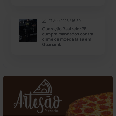
Mundo
(437)
Oliveira dos Brejinhos
(67)
07 Ago 2026 / 16:50
Palmas de Monte Alto
(262)
Operação Rastreio: PF
cumpre mandados contra
crime de moeda falsa em
Paramirim
(342)
Guanambi
Pindaí
(103)
Piripá
(90)
Planalto
(59)
Poções
(182)
Polícia Civil
(59)