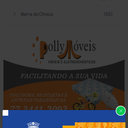
Barra do Choça
(65)
Belo Campo
(57)
Bom Jesus da Lapa
(509)
Boquira
(152)
Botuporã
(72)
Brasil
(7680)
Brumado
(31959)
Caculé
(697)