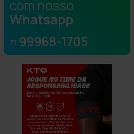
com nosso
Whatsapp
99968-1705
77