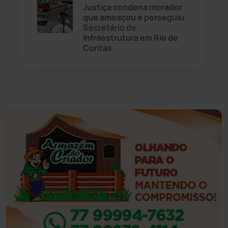
Justiça condena morador
Eventos
(24)
que ameaçou e perseguiu
Secretário de
Infraestrutura em Rio de
Feira da Mata
(23)
Contas
Guajeru
(130)
Guanambi
(3498)
Ibiassucê
(167)
Ibicoara
(221)
Ibipitanga
(116)
Ibitiara
(32)