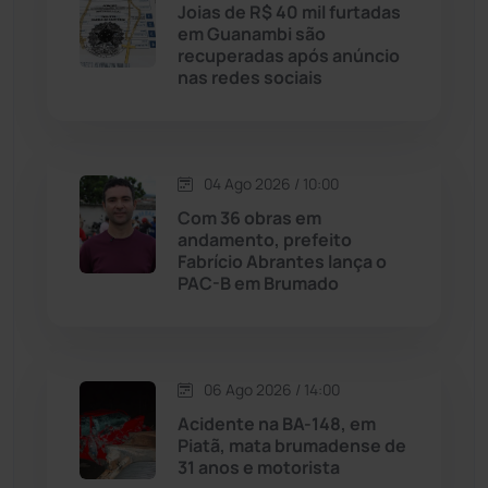
Licínio de Almeida
(118)
Joias de R$ 40 mil furtadas
em Guanambi são
recuperadas após anúncio
Livramento de Nossa...
(1338)
nas redes sociais
Macaúbas
(715)
04 Ago 2026 / 10:00
Maetinga
(101)
Com 36 obras em
andamento, prefeito
Malhada
(82)
Fabrício Abrantes lança o
PAC-B em Brumado
Malhada de Pedras
(508)
Matina
(71)
06 Ago 2026 / 14:00
Acidente na BA-148, em
Mortugaba
(31)
Piatã, mata brumadense de
31 anos e motorista