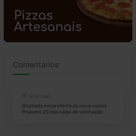
Polícia Militar
(27)
Política
(03)
Presidente Jânio Qu...
(125)
Comentários
Riacho de Santana
(309)
Rio de Contas
(411)
M. M. L em:
Rio do Antônio
(203)
Brumado inicia oferta da nova vacina
Pneumo 20 nas salas de vacinação
Rio do Pires
(98)
Saúde
(2429)