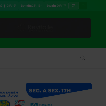
☀️
☁️
☁️
hã
28°/16°
Dom
28°/16°
Seg
26°/17°