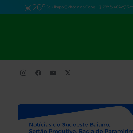
☀️
26°
Céu limpo
Vitória da Conq…
28°
48%
3km