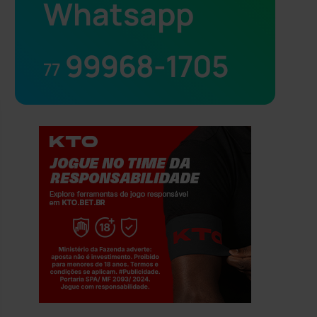
Whatsapp
99968-1705
77
Jogue com responsabilidade. 18+