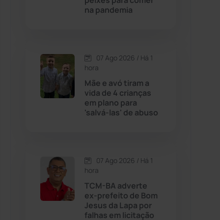
peixes para comer
na pandemia
Contendas do Sincorá
(79)
Cordeiros
(49)
07 Ago 2026 / Há 1
hora
Dom Basílio
(391)
Mãe e avó tiram a
vida de 4 crianças
em plano para
Economia
(1235)
'salvá-las' de abuso
Educação
(232)
Érico Cardoso
(82)
07 Ago 2026 / Há 1
hora
TCM-BA adverte
Esportes
(522)
ex-prefeito de Bom
Jesus da Lapa por
Eventos
(24)
falhas em licitação