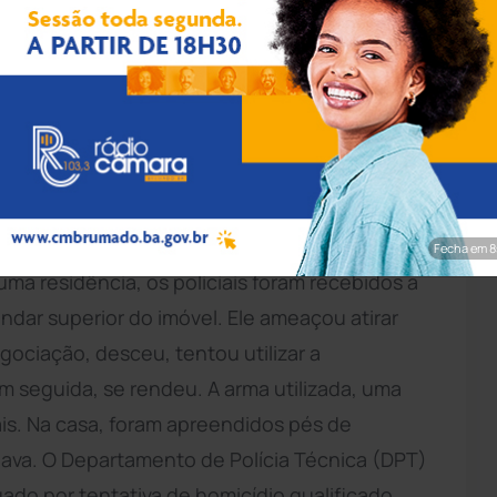
ação/Polícia Civil
ia
, por meio da Delegacia de Repressão a
nte um suspeito após confronto no bairro
 Bahia. Durante diligências para apurar
Fecha em 7
ma residência, os policiais foram recebidos a
ndar superior do imóvel. Ele ameaçou atirar
ociação, desceu, tentou utilizar a
 seguida, se rendeu. A arma utilizada, uma
iais. Na casa, foram apreendidos pés de
ava. O Departamento de Polícia Técnica (DPT)
tuado por tentativa de homicídio qualificado,