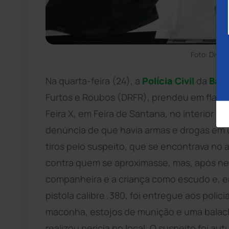
Foto: Divulg
Na quarta-feira (24), a
Polícia Civil
da
Bah
Furtos e Roubos (DRFR), prendeu em flagra
Feira X, em Feira de Santana, no interior da
denúncia de que havia armas e drogas em u
tiros pelo suspeito, que se encontrava no a
contra quem se aproximasse, mas, após neg
companheira e a criança como escudo e, em
pistola calibre .380, foi entregue aos polic
maconha, estojos de munição e uma balacl
realizou perícia no local. O suspeito foi au