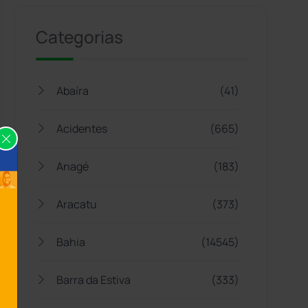
Categorias
Abaíra
(41)
Acidentes
(665)
Anagé
(183)
Aracatu
(373)
Bahia
(14545)
Barra da Estiva
(333)