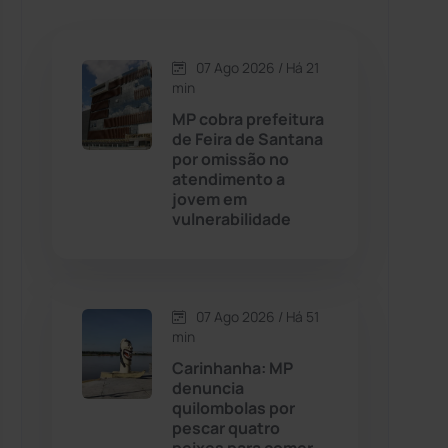
Caetanos
(47)
Caetité
(1504)
07 Ago 2026 / Há 21
min
Candiba
(157)
MP cobra prefeitura
de Feira de Santana
por omissão no
Cândido Sales
(121)
atendimento a
jovem em
vulnerabilidade
Caraíbas
(103)
Carinhanha
(300)
07 Ago 2026 / Há 51
Caturama
(65)
min
Carinhanha: MP
denuncia
Chapada Diamantina
(430)
quilombolas por
pescar quatro
Condeúba
(133)