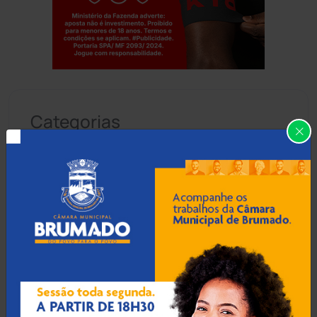
Jogue com responsabilidade. 18+
Categorias
Abaíra
(41)
Acidentes
(665)
Anagé
(183)
Aracatu
(373)