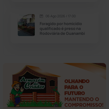
Esportes
(522)
06 Ago 2026 / 17:00
Foragido por homicídio
Eventos
(24)
qualificado é preso na
Rodoviária de Guanambi
Feira da Mata
(23)
Guajeru
(130)
Guanambi
(3494)
Ibiassucê
(167)
Ibicoara
(220)
Ibipitanga
(116)