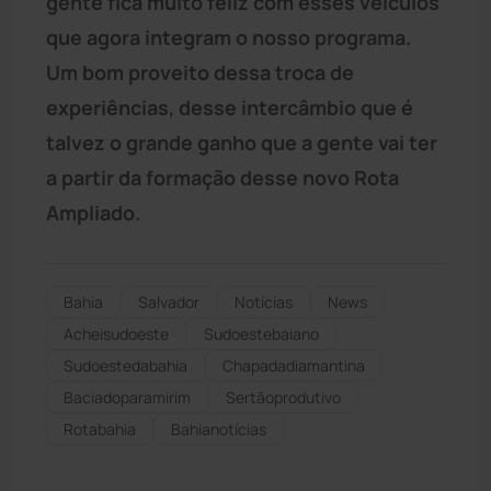
gente fica muito feliz com esses veículos
que agora integram o nosso programa.
Um bom proveito dessa troca de
experiências, desse intercâmbio que é
talvez o grande ganho que a gente vai ter
a partir da formação desse novo Rota
Ampliado.
Bahia
Salvador
Notícias
News
Acheisudoeste
Sudoestebaiano
Sudoestedabahia
Chapadadiamantina
Baciadoparamirim
Sertãoprodutivo
Rotabahia
Bahianotícias