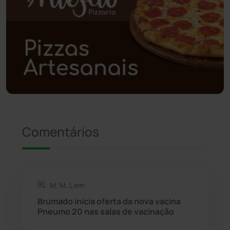
Poções
(182)
Polícia Civil
(57)
Polícia Militar
(27)
Política
(03)
Presidente Jânio Qu...
(125)
Comentários
Riacho de Santana
(309)
Rio de Contas
(410)
M. M. L em:
Brumado inicia oferta da nova vacina
Rio do Antônio
(203)
Pneumo 20 nas salas de vacinação