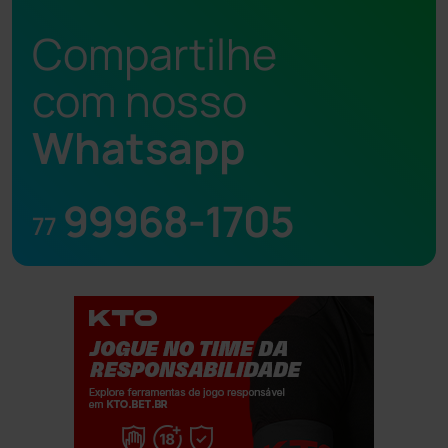
Compartilhe
com nosso
Whatsapp
99968-1705
77