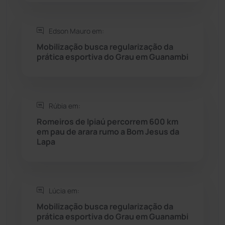
Rio do Pires
(98)
Edson Mauro em:
Saúde
(2427)
Mobilização busca regularização da
prática esportiva do Grau em Guanambi
Seabra
(50)
Sebastião Laranjeiras
(96)
Rúbia em:
Sítio do Mato
(42)
Romeiros de Ipiaú percorrem 600 km
em pau de arara rumo a Bom Jesus da
Lapa
Sudoeste Baiano
(1530)
Tanhaçu
(426)
Lúcia em:
Tanque Novo
(126)
Mobilização busca regularização da
prática esportiva do Grau em Guanambi