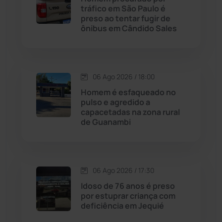
Caturama
(65)
tráfico em São Paulo é
preso ao tentar fugir de
ônibus em Cândido Sales
Chapada Diamantina
(430)
Condeúba
(133)
06 Ago 2026 / 18:00
Contendas do Sincorá
(79)
Homem é esfaqueado no
pulso e agredido a
Cordeiros
(49)
capacetadas na zona rural
de Guanambi
Dom Basílio
(391)
Economia
(1235)
06 Ago 2026 / 17:30
Idoso de 76 anos é preso
Educação
(232)
por estuprar criança com
deficiência em Jequié
Érico Cardoso
(82)