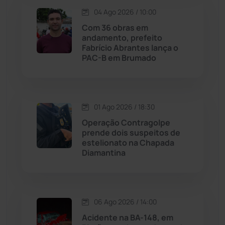
04 Ago 2026 / 10:00
Lagoa Real
(182)
Com 36 obras em
andamento, prefeito
Licínio de Almeida
(118)
Fabrício Abrantes lança o
PAC-B em Brumado
Livramento de Nossa...
(1338)
Macaúbas
(713)
01 Ago 2026 / 18:30
Operação Contragolpe
Maetinga
(101)
prende dois suspeitos de
estelionato na Chapada
Diamantina
Malhada
(82)
Malhada de Pedras
(507)
06 Ago 2026 / 14:00
Matina
(71)
Acidente na BA-148, em