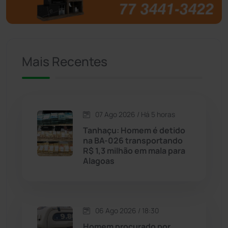
Brumado
(31955)
Caculé
(696)
Mais Recentes
Caetanos
(47)
Caetité
(1504)
07 Ago 2026 / Há 5 horas
Candiba
(157)
Tanhaçu: Homem é detido
na BA-026 transportando
Cândido Sales
(121)
R$ 1,3 milhão em mala para
Alagoas
Caraíbas
(103)
Carinhanha
(299)
06 Ago 2026 / 18:30
Homem procurado por