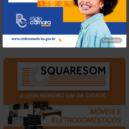
Bahia
(14545)
Barra da Estiva
(333)
Barra do Choça
(65)
Fecha em 7s
Belo Campo
(57)
Bom Jesus da Lapa
(505)
Boquira
(152)
Botuporã
(72)
Brasil
(7679)