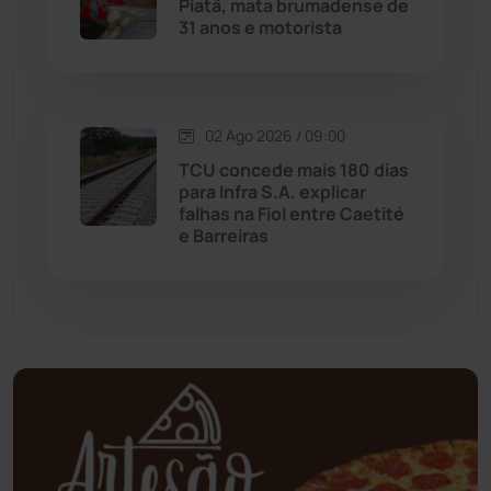
Piatã, mata brumadense de
31 anos e motorista
Mortugaba
(31)
Mundo
(436)
02 Ago 2026 / 09:00
Oliveira dos Brejinhos
(67)
TCU concede mais 180 dias
para Infra S.A. explicar
Palmas de Monte Alto
(260)
falhas na Fiol entre Caetité
e Barreiras
Paramirim
(342)
Pindaí
(103)
Piripá
(90)
Planalto
(59)