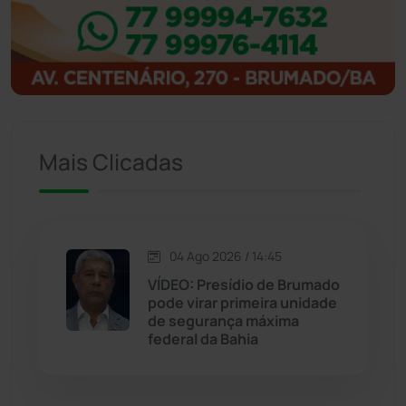
Ibitiara
(32)
Igaporã
(218)
Ituaçu
(256)
Mais Clicadas
Iuiu
(173)
Jacaraci
(97)
04 Ago 2026 / 14:45
VÍDEO: Presídio de Brumado
Jequié
(313)
pode virar primeira unidade
de segurança máxima
federal da Bahia
Jussiape
(97)
Justiça
(1466)