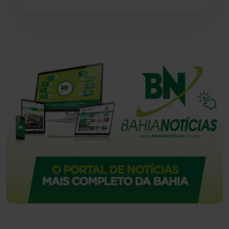
Tecnologia
(12)
Urandi
(156)
Vitória da Conquista
(2513)