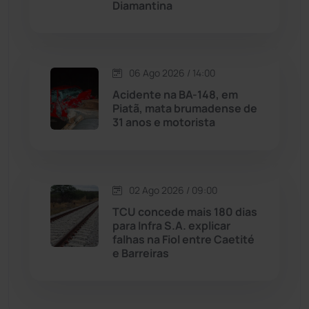
Diamantina
Malhada
(82)
Malhada de Pedras
(507)
06 Ago 2026 / 14:00
Matina
(71)
Acidente na BA-148, em
Piatã, mata brumadense de
31 anos e motorista
Mortugaba
(31)
Mundo
(436)
02 Ago 2026 / 09:00
Oliveira dos Brejinhos
(67)
TCU concede mais 180 dias
para Infra S.A. explicar
Palmas de Monte Alto
(260)
falhas na Fiol entre Caetité
e Barreiras
Paramirim
(342)