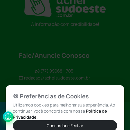
A informação com credibilidade!
Fale/Anuncie Conosco
(77) 99968-1705
redacao@acheisudoeste.com.br
🍪 Preferências de Cookies
Utilizamos cookies para melhorar sua experiência. Ao
continuar, você concorda com nossa
Política de
Política de
Achei Sudoeste
Privacidade
.
Privacidade
© 2026 - Todos
Concordar e Fechar
os direitos