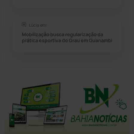
Tanhaçu
(426)
Lúcia em:
Tanque Novo
(126)
Mobilização busca regularização da
prática esportiva do Grau em Guanambi
Tecnologia
(12)
Urandi
(156)
Vitória da Conquista
(2513)