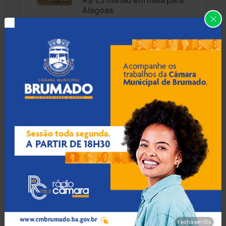
R$ 1,3 milhão em mala para
Alagoas
Caraíbas
(103)
Carinhanha
(299)
06 Ago 2026 / 18:30
Homem procurado por
Caturama
(65)
tráfico em São Paulo é
preso ao tentar fugir de
ônibus em Cândido Sales
Chapada Diamantina
(430)
Condeúba
(133)
06 Ago 2026 / 18:00
Contendas do Sincorá
(79)
Homem é esfaqueado no
pulso e agredido a
Cordeiros
(49)
capacetadas na zona rural
de Guanambi
Dom Basílio
(391)
Fecha em 8s