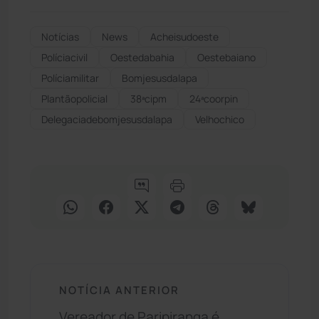
Notícias
News
Acheisudoeste
Políciacivil
Oestedabahia
Oestebaiano
Políciamilitar
Bomjesusdalapa
Plantãopolicial
38ªcipm
24ªcoorpin
Delegaciadebomjesusdalapa
Velhochico
NOTÍCIA ANTERIOR
Vereador de Paripiranga é