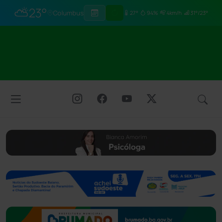
⛅
23°
Columbus
27°
94%
4km/h
31°/23°