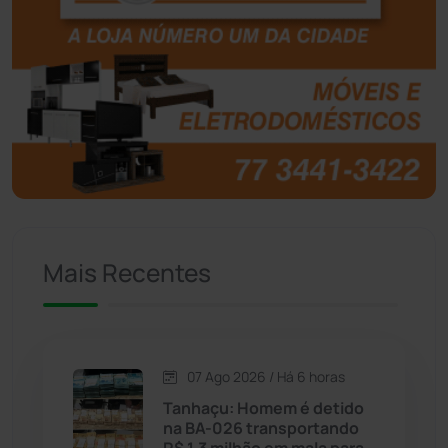
Boquira
(152)
Botuporã
(72)
Brasil
(7679)
Brumado
(31955)
Caculé
(696)
Mais Recentes
Caetanos
(47)
Caetité
(1504)
07 Ago 2026 / Há 6 horas
Candiba
(157)
Tanhaçu: Homem é detido
na BA-026 transportando
Cândido Sales
(121)