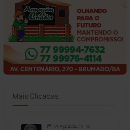
Ibiassucê
(167)
Ibicoara
(220)
Ibipitanga
(116)
Ibitiara
(32)
Igaporã
(218)
Ituaçu
(256)
Mais Clicadas
Iuiu
(173)
Jacaraci
(97)
04 Ago 2026 / 14:45