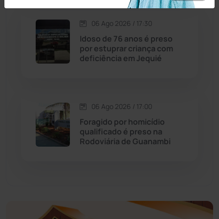
Economia
(1235)
06 Ago 2026 / 17:30
Idoso de 76 anos é preso
Educação
(232)
por estuprar criança com
deficiência em Jequié
Érico Cardoso
(82)
Esportes
(522)
06 Ago 2026 / 17:00
Foragido por homicídio
Eventos
(24)
qualificado é preso na
Rodoviária de Guanambi
Feira da Mata
(23)
Guajeru
(130)
Guanambi
(3494)