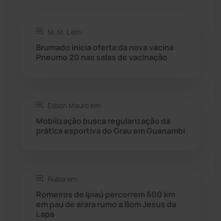
Rio de Contas
(410)
M. M. L em:
Brumado inicia oferta da nova vacina
Rio do Antônio
(203)
Pneumo 20 nas salas de vacinação
Rio do Pires
(98)
Edson Mauro em:
Saúde
(2427)
Mobilização busca regularização da
prática esportiva do Grau em Guanambi
Seabra
(50)
Sebastião Laranjeiras
(96)
Rúbia em:
Sítio do Mato
(42)
Romeiros de Ipiaú percorrem 600 km
em pau de arara rumo a Bom Jesus da
Lapa
Sudoeste Baiano
(1530)