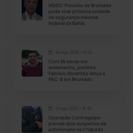
VÍDEO: Presídio de Brumado
Jequié
(313)
pode virar primeira unidade
de segurança máxima
federal da Bahia
Jussiape
(97)
Justiça
(1466)
04 Ago 2026 / 10:00
Lagoa Real
(182)
Com 36 obras em
andamento, prefeito
Licínio de Almeida
(118)
Fabrício Abrantes lança o
PAC-B em Brumado
Livramento de Nossa...
(1338)
Macaúbas
(713)
01 Ago 2026 / 18:30
Operação Contragolpe
Maetinga
(101)
prende dois suspeitos de
estelionato na Chapada