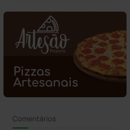
Pindaí
(103)
Piripá
(90)
Planalto
(59)
Poções
(182)
Polícia Civil
(57)
Polícia Militar
(27)
Política
(03)
Presidente Jânio Qu...
(125)
Comentários
Riacho de Santana
(309)