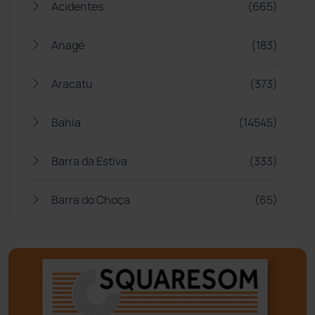
Acidentes
(665)
Anagé
(183)
Aracatu
(373)
Bahia
(14545)
Barra da Estiva
(333)
Barra do Choça
(65)
Belo Campo
(57)
Bom Jesus da Lapa
(505)