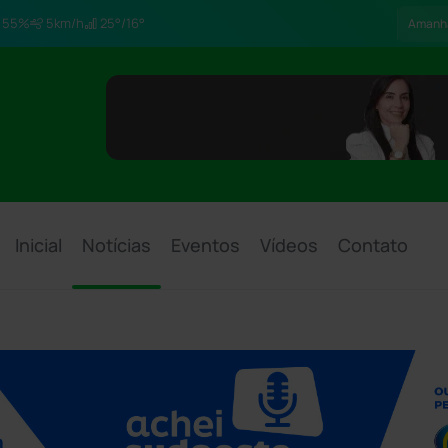
55%
5km/h
25°/16°
Amanh
Inicial
Notícias
Eventos
Vídeos
Contato