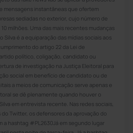
 de mensagens instantâneas que ofertem
mpresas sediadas no exterior, cujo número de
r a 10 milhões. Uma das mais recentes mudanças
Silva é a equiparação das mídias sociais aos
cumprimento do artigo 22 da Lei de
artido político, coligação, candidato ou
ertura de investigação na Justiça Eleitoral para
ção social em benefício de candidato ou de
igitais a meios de comunicação serve apenas e
eitoral se dê plenamente quando houver o
ilva em entrevista recente. Nas redes sociais,
s do Twitter, os defensores da aprovação do
om a hashtag #PL2630Já em segundo lugar
il nesta noite de terça-feira. Já a hashtag