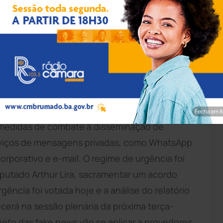
o/Câmara dos Deputados
 de terça-feira (25), por 238 votos a 192, o
20, conhecido como Projeto das Fake News. De
Achei Sudoeste, o projeto, de autoria do
Fecha em 7
a medidas de combate à disseminação de
erviços de mensagens privadas, como WhatsApp
orporativo e e-mail. O regime de urgência foi
putado Arthur Lira, sacramentar um acordo
rgência foi votada hoje e a análise do relatório
erá na sessão plenária da próxima terça-
ojeto das fake news vão se aplicar a provedores