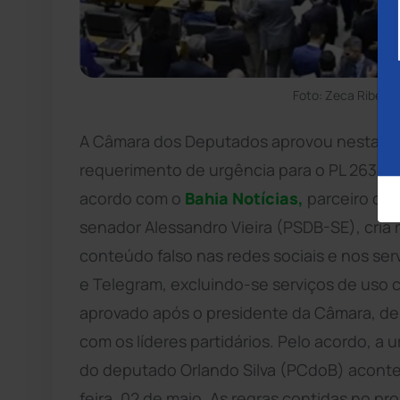
Foto: Zeca Ribeir
A Câmara dos Deputados aprovou nesta noite
requerimento de urgência para o PL 2630/
acordo com o
Bahia Notícias,
parceiro do 
senador Alessandro Vieira (PSDB-SE), cri
conteúdo falso nas redes sociais e nos s
e Telegram, excluindo-se serviços de uso c
aprovado após o presidente da Câmara, de
com os líderes partidários. Pelo acordo, a u
do deputado Orlando Silva (PCdoB) acontec
feira, 02 de maio. As regras contidas no pr