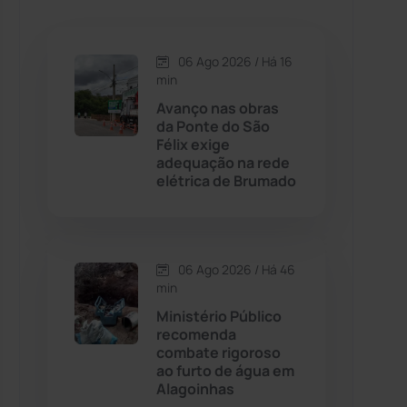
Caetanos
(47)
Caetité
(1504)
06 Ago 2026 / Há 16
min
Candiba
(157)
Avanço nas obras
da Ponte do São
Félix exige
Cândido Sales
(120)
adequação na rede
elétrica de Brumado
Caraíbas
(103)
Carinhanha
(299)
06 Ago 2026 / Há 46
min
Caturama
(65)
Ministério Público
recomenda
combate rigoroso
Chapada Diamantina
(430)
ao furto de água em
Alagoinhas
Condeúba
(133)