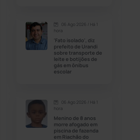
Contendas do Sincorá
(79)
06 Ago 2026 / Há 1
hora
Cordeiros
(49)
'Fato isolado', diz
prefeito de Urandi
Dom Basílio
(391)
sobre transporte de
leite e botijões de
gás em ônibus
Economia
(1235)
escolar
Educação
(232)
Érico Cardoso
(82)
06 Ago 2026 / Há 1
hora
Menino de 8 anos
Esportes
(522)
morre afogado em
piscina de fazenda
Eventos
(24)
em Riachão do