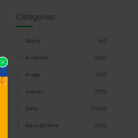
Categorias
Abaíra
(41)
Acidentes
(665)
Anagé
(183)
Aracatu
(373)
Bahia
(14544)
Barra da Estiva
(333)