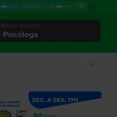
☁️
⛅
☁️
ã
27°/15°
Sáb
28°/16°
Dom
28°/16°