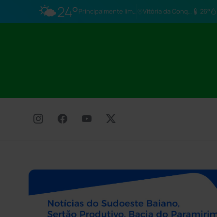
🌤️
24°
Principalmente limpo
Vitória da Conq…
26°