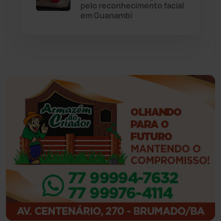
pelo reconhecimento facial
Feira da Mata
(23)
em Guanambi
Guajeru
(130)
Guanambi
(3501)
Ibiassucê
(168)
Ibicoara
(221)
Ibipitanga
(116)
Ibitiara
(32)
Igaporã
(218)