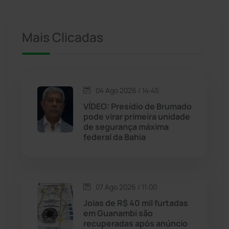
Ituaçu
(256)
Iuiu
(173)
Mais Clicadas
Jacaraci
(97)
Jequié
(314)
04 Ago 2026 / 14:45
VÍDEO: Presídio de Brumado
pode virar primeira unidade
Jussiape
(98)
de segurança máxima
federal da Bahia
Justiça
(1470)
Lagoa Real
(182)
07 Ago 2026 / 11:00
Licínio de Almeida
(118)
Joias de R$ 40 mil furtadas
em Guanambi são
recuperadas após anúncio