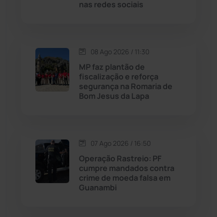
Livramento de Nossa...
(1338)
nas redes sociais
Macaúbas
(715)
08 Ago 2026 / 11:30
Maetinga
(101)
MP faz plantão de
fiscalização e reforça
Malhada
(82)
segurança na Romaria de
Bom Jesus da Lapa
Malhada de Pedras
(508)
Matina
(71)
07 Ago 2026 / 16:50
Operação Rastreio: PF
Mortugaba
(31)
cumpre mandados contra
crime de moeda falsa em
Guanambi
Mundo
(437)
Oliveira dos Brejinhos
(67)