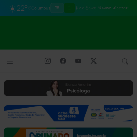
☀️
22°
Columbus
25°
94%
4km/h
33°/20°