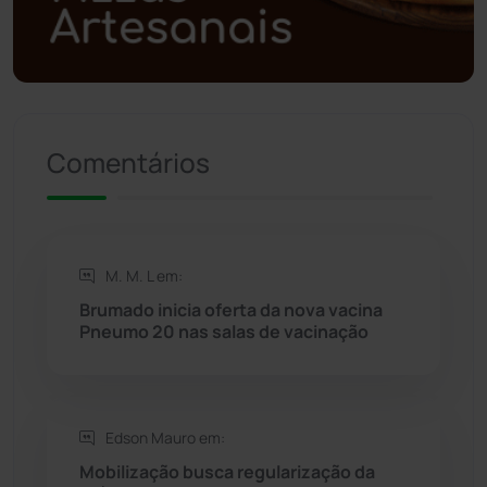
Política
(03)
Presidente Jânio Qu...
(125)
Comentários
Riacho de Santana
(309)
Rio de Contas
(411)
M. M. L em:
Rio do Antônio
(203)
Brumado inicia oferta da nova vacina
Pneumo 20 nas salas de vacinação
Rio do Pires
(98)
Saúde
(2429)
Edson Mauro em:
Seabra
(51)
Mobilização busca regularização da