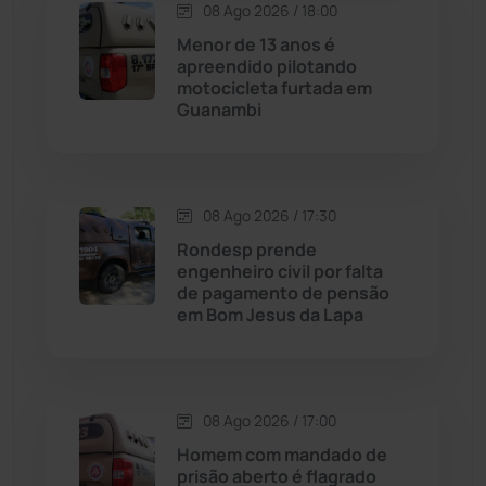
08 Ago 2026 / 18:00
Contendas do Sincorá
(79)
Menor de 13 anos é
apreendido pilotando
Cordeiros
(49)
motocicleta furtada em
Guanambi
Dom Basílio
(391)
Economia
(1236)
08 Ago 2026 / 17:30
Rondesp prende
Educação
(232)
engenheiro civil por falta
de pagamento de pensão
em Bom Jesus da Lapa
Érico Cardoso
(82)
Esportes
(522)
08 Ago 2026 / 17:00
Eventos
(24)
Homem com mandado de
prisão aberto é flagrado