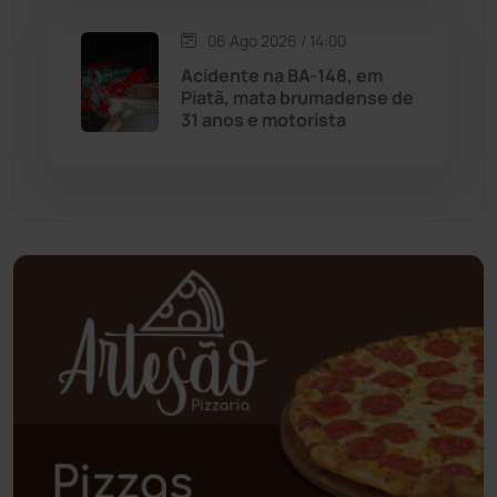
06 Ago 2026 / 14:00
Palmas de Monte Alto
(263)
Acidente na BA-148, em
Piatã, mata brumadense de
Paramirim
(342)
31 anos e motorista
Pindaí
(103)
Piripá
(90)
Planalto
(59)
Poções
(182)
Polícia Civil
(59)
Polícia Militar
(27)