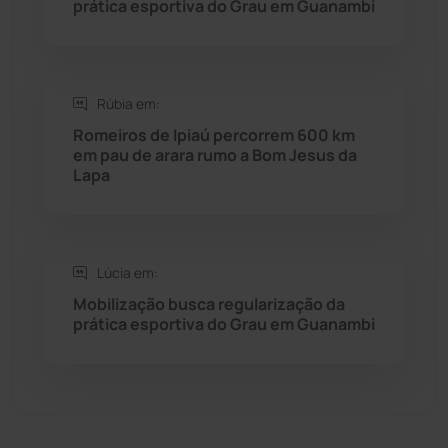
prática esportiva do Grau em Guanambi
Sebastião Laranjeiras
(96)
Sítio do Mato
(42)
Rúbia em:
Romeiros de Ipiaú percorrem 600 km
Sudoeste Baiano
(1530)
em pau de arara rumo a Bom Jesus da
Lapa
Tanhaçu
(426)
Tanque Novo
(126)
Lúcia em:
Mobilização busca regularização da
Tecnologia
(12)
prática esportiva do Grau em Guanambi
Urandi
(157)
Vitória da Conquista
(2516)