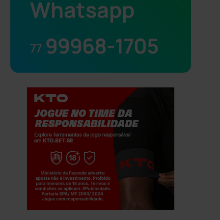
Whatsapp
99968-1705
77
Jogue com responsabilidade. 18+