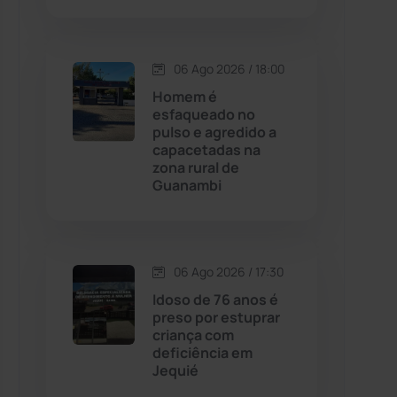
Contendas do Sincorá
(79)
06 Ago 2026 / 18:00
Cordeiros
(49)
Homem é
esfaqueado no
pulso e agredido a
Dom Basílio
(391)
capacetadas na
zona rural de
Guanambi
Economia
(1235)
Educação
(232)
06 Ago 2026 / 17:30
Érico Cardoso
(82)
Idoso de 76 anos é
preso por estuprar
criança com
Esportes
(522)
deficiência em
Jequié
Eventos
(24)