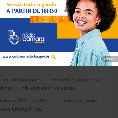
rdo Stuckert/PR
 Lula da Silva (PT), lidera o ranking da
pe, que mapeia o nível de aprovação de
ição de 2026.
eria um bom chefe do Executivo, caso reeleito
Fecha em 9
ão seria um bom presidente são 50%, enquanto
ciente, ou não quiseram responder.
Bolsonaro (PL), com 35% de pessoas avaliando
asse à Presidência.