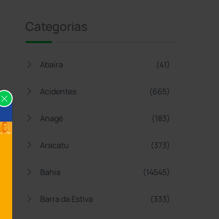
Categorias
Abaíra
(41)
Acidentes
(665)
Anagé
(183)
Aracatu
(373)
Bahia
(14545)
Barra da Estiva
(333)