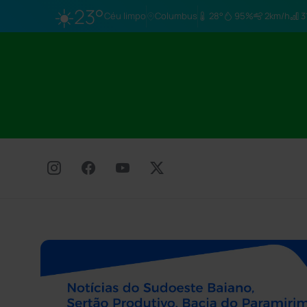
☀️
23°
Céu limpo
Columbus
28°
95%
2km/h
3