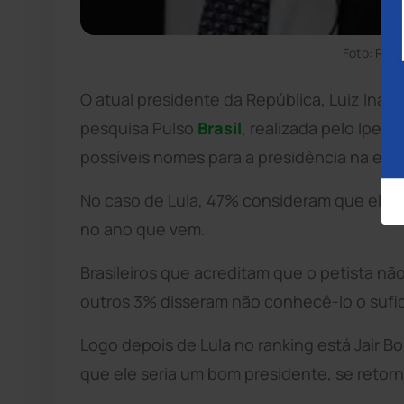
Foto: Rica
O atual presidente da República, Luiz Inácio
pesquisa Pulso
Brasil
, realizada pelo Ipes
possíveis nomes para a presidência na ele
No caso de Lula, 47% consideram que ele s
no ano que vem.
Brasileiros que acreditam que o petista n
outros 3% disseram não conhecê-lo o sufi
Logo depois de Lula no ranking está Jair 
que ele seria um bom presidente, se retorn