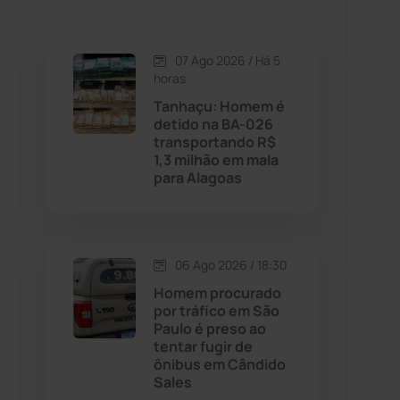
Caetanos
(47)
Caetité
(1504)
07 Ago 2026 / Há 5
horas
Candiba
(157)
Tanhaçu: Homem é
detido na BA-026
transportando R$
Cândido Sales
(121)
1,3 milhão em mala
para Alagoas
Caraíbas
(103)
Carinhanha
(299)
06 Ago 2026 / 18:30
Homem procurado
Caturama
(65)
por tráfico em São
Paulo é preso ao
tentar fugir de
Chapada Diamantina
(430)
ônibus em Cândido
Sales
Condeúba
(133)