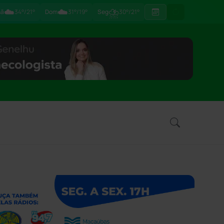
☁️
☁️
⛈
hã
34°/21°
Dom
31°/19°
Seg
30°/21°