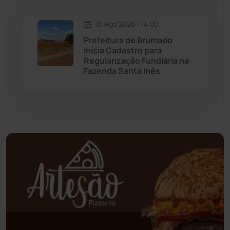
Palmas de Monte Alto
(260)
01 Ago 2026 / 14:00
Prefeitura de Brumado
Paramirim
(342)
Inicia Cadastro para
Regularização Fundiária na
Fazenda Santa Inês
Pindaí
(103)
Piripá
(90)
Planalto
(59)
Poções
(182)
Polícia Civil
(57)
Polícia Militar
(27)