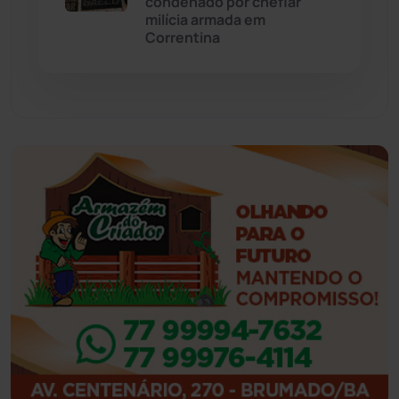
condenado por chefiar
Feira da Mata
(23)
milícia armada em
Correntina
Guajeru
(130)
Guanambi
(3492)
Ibiassucê
(167)
Ibicoara
(220)
Ibipitanga
(116)
Ibitiara
(32)
Igaporã
(218)