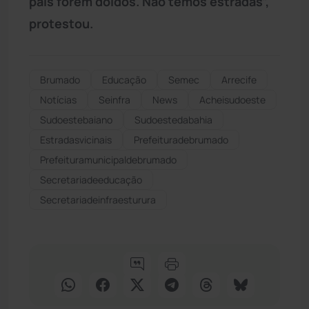
pais forem doidos. Não temos estradas”,
protestou.
Brumado
Educação
Semec
Arrecife
Notícias
Seinfra
News
Acheisudoeste
Sudoestebaiano
Sudoestedabahia
Estradasvicinais
Prefeituradebrumado
Prefeituramunicipaldebrumado
Secretariadeeducação
Secretariadeinfraesturura