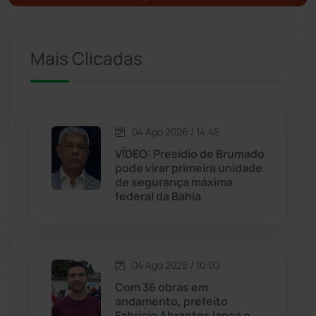
Ituaçu
(256)
Iuiu
(173)
Mais Clicadas
Jacaraci
(97)
Jequié
(312)
04 Ago 2026 / 14:45
VÍDEO: Presídio de Brumado
Jussiape
(97)
pode virar primeira unidade
de segurança máxima
Justiça
(1466)
federal da Bahia
Lagoa Real
(182)
04 Ago 2026 / 10:00
Licínio de Almeida
(118)
Com 36 obras em
andamento, prefeito
Livramento de Nossa...
(1338)
Fabrício Abrantes lança o