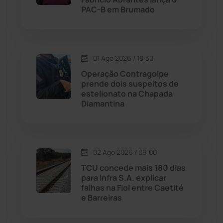
PAC-B em Brumado
Macaúbas
(713)
Maetinga
(101)
01 Ago 2026 / 18:30
Operação Contragolpe
Malhada
(82)
prende dois suspeitos de
estelionato na Chapada
Diamantina
Malhada de Pedras
(507)
Matina
(71)
02 Ago 2026 / 09:00
Mortugaba
(31)
TCU concede mais 180 dias
para Infra S.A. explicar
falhas na Fiol entre Caetité
Mundo
(436)
e Barreiras
Oliveira dos Brejinhos
(67)