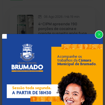
Caetité
(1504)
06 Ago 2026 / Há 19 min
Candiba
(157)
4ª CIPM apreende 190
porções de cocaína e
Cândido Sales
(120)
prende suspeito após fuga
em Rio do Pires
Caraíbas
(103)
Carinhanha
(299)
06 Ago 2026 / Há 49 min
Prefeitura de Caculé
Caturama
(65)
oficializa exoneração de
secretário de Relações
Institucionais
Chapada Diamantina
(430)
Condeúba
(133)