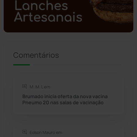
Política
(03)
Presidente Jânio Qu...
(125)
Riacho de Santana
(309)
Comentários
Rio de Contas
(410)
Rio do Antônio
(203)
M. M. L em:
Rio do Pires
(98)
Brumado inicia oferta da nova vacina
Pneumo 20 nas salas de vacinação
Saúde
(2427)
Seabra
(50)
Edson Mauro em: