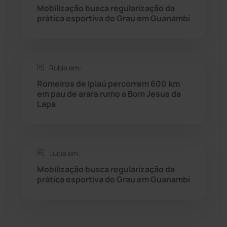
Mobilização busca regularização da
Sebastião Laranjeiras
(96)
prática esportiva do Grau em Guanambi
Sítio do Mato
(42)
Sudoeste Baiano
(1530)
Rúbia em:
Romeiros de Ipiaú percorrem 600 km
em pau de arara rumo a Bom Jesus da
Tanhaçu
(425)
Lapa
Tanque Novo
(126)
Tecnologia
(12)
Lúcia em:
Mobilização busca regularização da
prática esportiva do Grau em Guanambi
Urandi
(156)
Vitória da Conquista
(2513)