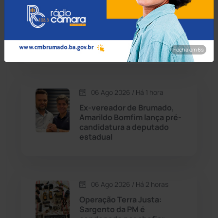
06 Ago 2026 / Há 1 hora
Contendas do Sincorá
(79)
Embasa suspende
abastecimento de água em
Cordeiros
(49)
Brumado e Malhada de
Pedras nesta sexta (7)
Fecha em 5s
Dom Basílio
(391)
Economia
(1235)
06 Ago 2026 / Há 1 hora
Ex-vereador de Brumado,
Educação
(232)
Amarildo Bomfim lança pré-
candidatura a deputado
estadual
Érico Cardoso
(82)
Esportes
(522)
06 Ago 2026 / Há 2 horas
Eventos
(24)
Operação Terra Justa:
Sargento da PM é