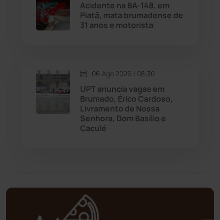
Acidente na BA-148, em
Piatã, mata brumadense de
31 anos e motorista
Mundo
(437)
Oliveira dos Brejinhos
(67)
06 Ago 2026 / 08:30
Palmas de Monte Alto
(261)
UPT anuncia vagas em
Brumado, Érico Cardoso,
Paramirim
(342)
Livramento de Nossa
Senhora, Dom Basílio e
Caculé
Pindaí
(103)
Piripá
(90)
Planalto
(59)
Poções
(182)