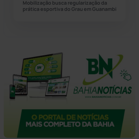
Mobilização busca regularização da
Urandi
(157)
prática esportiva do Grau em Guanambi
Vitória da Conquista
(2514)