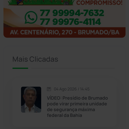
Ibitiara
(32)
Igaporã
(218)
Ituaçu
(256)
Iuiu
(173)
Mais Clicadas
Jacaraci
(97)
Jequié
(314)
04 Ago 2026 / 14:45
VÍDEO: Presídio de Brumado
Jussiape
(97)
pode virar primeira unidade
de segurança máxima
Justiça
(1470)
federal da Bahia