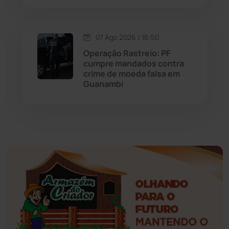
Esportes
(522)
07 Ago 2026 / 16:50
Eventos
(24)
Operação Rastreio: PF
cumpre mandados contra
Feira da Mata
(23)
crime de moeda falsa em
Guanambi
Guajeru
(130)
Guanambi
(3498)
Ibiassucê
(167)
Ibicoara
(221)
Ibipitanga
(116)