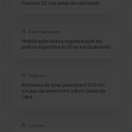
Pneumo 20 nas salas de vacinação
Saúde
(2427)
Seabra
(50)
Edson Mauro em:
Mobilização busca regularização da
Sebastião Laranjeiras
(96)
prática esportiva do Grau em Guanambi
Sítio do Mato
(42)
Sudoeste Baiano
(1530)
Rúbia em:
Romeiros de Ipiaú percorrem 600 km
em pau de arara rumo a Bom Jesus da
Tanhaçu
(426)
Lapa
Tanque Novo
(126)
Tecnologia
(12)
Lúcia em: