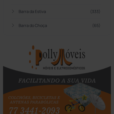
Barra da Estiva
(333)
Barra do Choça
(65)
Belo Campo
(57)
Bom Jesus da Lapa
(507)
Boquira
(152)
Botuporã
(72)
Brasil
(7680)
Brumado
(31958)