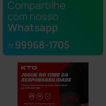
Compartilhe
com nosso
Whatsapp
99968-1705
77