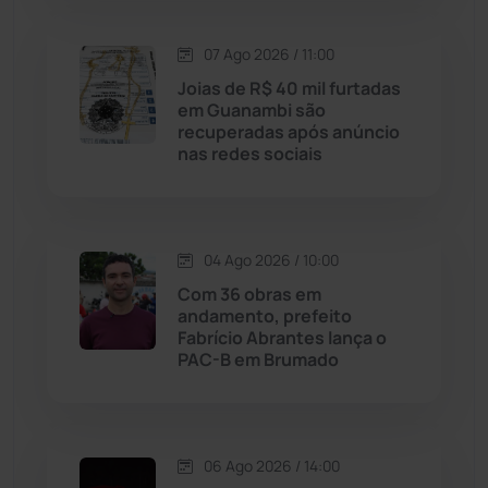
Lagoa Real
(182)
07 Ago 2026 / 11:00
Licínio de Almeida
(118)
Joias de R$ 40 mil furtadas
em Guanambi são
Livramento de Nossa...
(1338)
recuperadas após anúncio
nas redes sociais
Macaúbas
(714)
Maetinga
(101)
04 Ago 2026 / 10:00
Com 36 obras em
Malhada
(82)
andamento, prefeito
Fabrício Abrantes lança o
PAC-B em Brumado
Malhada de Pedras
(508)
Matina
(71)
06 Ago 2026 / 14:00
Mortugaba
(31)