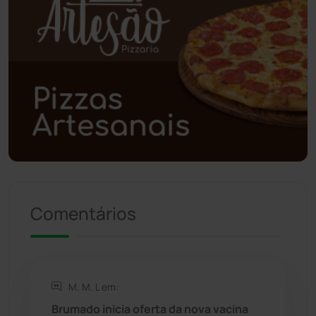
Polícia Civil
(58)
Polícia Militar
(27)
Política
(03)
Presidente Jânio Qu...
(125)
Riacho de Santana
(309)
Comentários
Rio de Contas
(410)
Rio do Antônio
(203)
M. M. L em:
Rio do Pires
(98)
Brumado inicia oferta da nova vacina