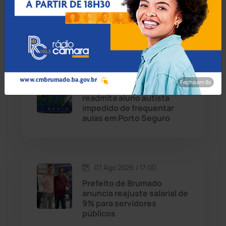
apreende quase R$ 3 mil
suspeito escondido em
Chapada Diamantina
(430)
short de motociclista
Condeúba
(133)
Contendas do Sincorá
(79)
07 Ago 2026 / 17:30
Fecha em 7s
MP recomenda que escola
Cordeiros
(49)
readmita aluno autista
impedido de frequentar
aulas em Porto Seguro
Dom Basílio
(391)
Economia
(1235)
07 Ago 2026 / 17:00
Educação
(232)
Prefeito de Brumado
anuncia reajuste salarial de
9% para servidores
Érico Cardoso
(82)
públicos