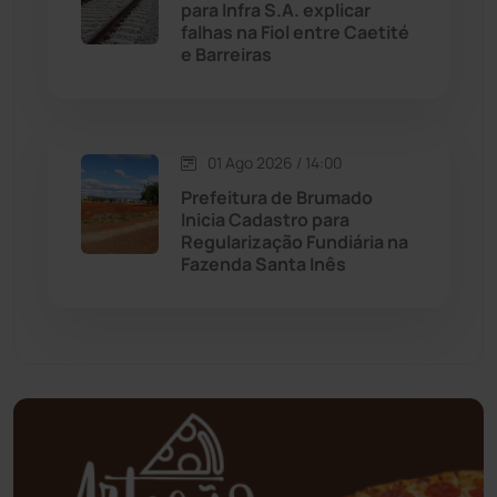
para Infra S.A. explicar
falhas na Fiol entre Caetité
Mundo
(436)
e Barreiras
Oliveira dos Brejinhos
(67)
01 Ago 2026 / 14:00
Palmas de Monte Alto
(260)
Prefeitura de Brumado
Inicia Cadastro para
Paramirim
(341)
Regularização Fundiária na
Fazenda Santa Inês
Pindaí
(103)
Piripá
(90)
Planalto
(59)
Poções
(182)