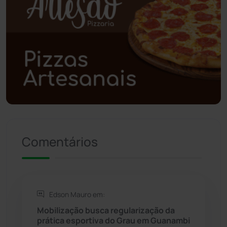
Polícia Civil
(55)
Polícia Militar
(27)
Política
(03)
Presidente Jânio Qu...
(125)
Riacho de Santana
(309)
Comentários
Rio de Contas
(410)
Rio do Antônio
(203)
Edson Mauro em:
Mobilização busca regularização da
Rio do Pires
(97)
prática esportiva do Grau em Guanambi