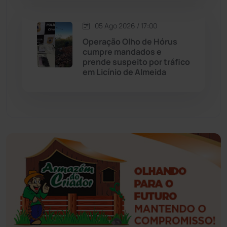
Esportes
(522)
05 Ago 2026 / 17:00
Eventos
(24)
Operação Olho de Hórus
cumpre mandados e
prende suspeito por tráfico
Feira da Mata
(23)
em Licínio de Almeida
Guajeru
(130)
Guanambi
(3492)
Ibiassucê
(167)
Ibicoara
(220)
Ibipitanga
(116)