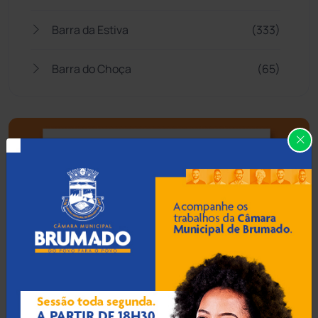
Barra da Estiva
(333)
Barra do Choça
(65)
Belo Campo
(57)
Bom Jesus da Lapa
(505)
Boquira
(152)
Botuporã
(72)
Brasil
(7679)
Brumado
(31951)