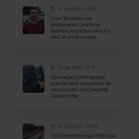
Lagoa Real
(182)
04 Ago 2026 / 10:00
Licínio de Almeida
(118)
Com 36 obras em
andamento, prefeito
Fabrício Abrantes lança o
Livramento de Nossa...
(1338)
PAC-B em Brumado
Macaúbas
(713)
01 Ago 2026 / 18:30
Maetinga
(101)
Operação Contragolpe
prende dois suspeitos de
Malhada
(82)
estelionato na Chapada
Diamantina
Malhada de Pedras
(507)
Matina
(71)
02 Ago 2026 / 09:00
TCU concede mais 180 dias
Mortugaba
(31)