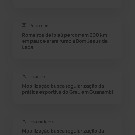
Saúde
(2427)
Rúbia em:
Seabra
(49)
Romeiros de Ipiaú percorrem 600 km
em pau de arara rumo a Bom Jesus da
Sebastião Laranjeiras
(96)
Lapa
Sítio do Mato
(42)
Sudoeste Baiano
(1530)
Lúcia em:
Mobilização busca regularização da
prática esportiva do Grau em Guanambi
Tanhaçu
(425)
Tanque Novo
(126)
Leonardo em:
Tecnologia
(12)
Mobilização busca regularização da