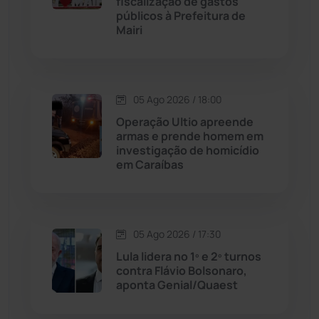
fiscalização de gastos
públicos à Prefeitura de
Chapada Diamantina
(429)
Mairi
Condeúba
(133)
Contendas do Sincorá
(79)
05 Ago 2026 / 18:00
Operação Ultio apreende
Cordeiros
(49)
armas e prende homem em
investigação de homicídio
em Caraíbas
Dom Basílio
(391)
Economia
(1235)
05 Ago 2026 / 17:30
Educação
(231)
Lula lidera no 1º e 2º turnos
contra Flávio Bolsonaro,
aponta Genial/Quaest
Érico Cardoso
(82)