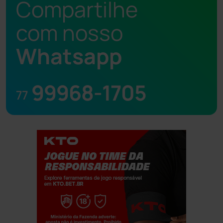
Compartilhe
com nosso
Whatsapp
99968-1705
77