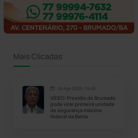
Ibitiara
(31)
Igaporã
(217)
Ituaçu
(256)
Iuiu
(173)
Mais Clicadas
Jacaraci
(97)
Jequié
(311)
04 Ago 2026 / 14:45
VÍDEO: Presídio de Brumado
pode virar primeira unidade
Jussiape
(97)
de segurança máxima
federal da Bahia
Justiça
(1464)