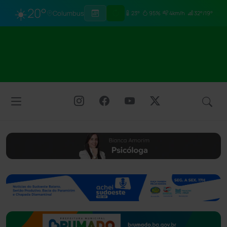
☀️
20°
Columbus
23°
95%
4km/h
32°/19°