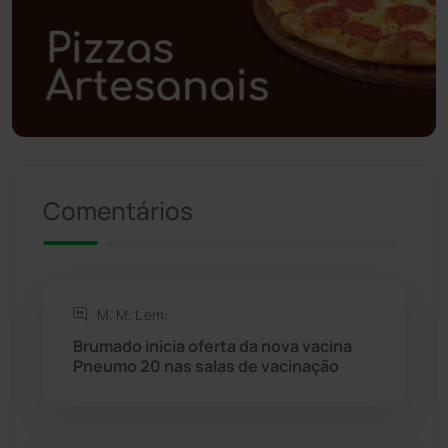
Polícia Militar
(27)
Política
(03)
Presidente Jânio Qu...
(125)
Riacho de Santana
(309)
Comentários
Rio de Contas
(410)
Rio do Antônio
(203)
M. M. L em:
Rio do Pires
(98)
Brumado inicia oferta da nova vacina
Pneumo 20 nas salas de vacinação
Saúde
(2427)
Seabra
(50)