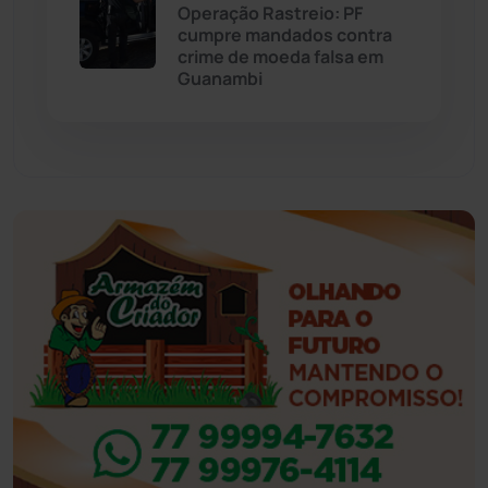
Operação Rastreio: PF
cumpre mandados contra
Feira da Mata
(23)
crime de moeda falsa em
Guanambi
Guajeru
(130)
Guanambi
(3498)
Ibiassucê
(167)
Ibicoara
(221)
Ibipitanga
(116)
Ibitiara
(32)
Igaporã
(218)