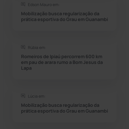
Edson Mauro em:
Mobilização busca regularização da
Sebastião Laranjeiras
(96)
prática esportiva do Grau em Guanambi
Sítio do Mato
(42)
Sudoeste Baiano
(1530)
Rúbia em:
Romeiros de Ipiaú percorrem 600 km
em pau de arara rumo a Bom Jesus da
Tanhaçu
(426)
Lapa
Tanque Novo
(126)
Tecnologia
(12)
Lúcia em:
Mobilização busca regularização da
Urandi
(157)
prática esportiva do Grau em Guanambi
Vitória da Conquista
(2514)