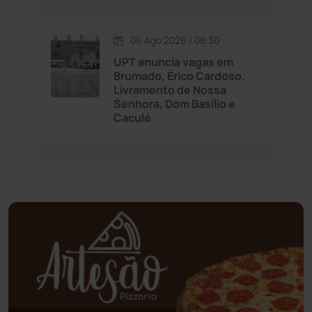
Oliveira dos Brejinhos
(67)
06 Ago 2026 / 08:30
Palmas de Monte Alto
(261)
UPT anuncia vagas em
Brumado, Érico Cardoso,
Paramirim
(342)
Livramento de Nossa
Senhora, Dom Basílio e
Caculé
Pindaí
(103)
Piripá
(90)
Planalto
(59)
Poções
(182)
Polícia Civil
(58)