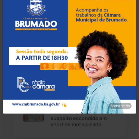
Caetité
(1504)
08 Ago 2026 / Há 1 hora
Candiba
(157)
Caculé: Queda de
secretário envolve
Cândido Sales
(121)
articulação de Rui Costa e
Ivana Bastos por apoio
eleitoral
Caraíbas
(103)
Carinhanha
(300)
07 Ago 2026 / 18:00
Caturama
(65)
Guanambi: 17º BPM
Fecha em 8s
apreende quase R$ 3 mil
suspeito escondido em
Chapada Diamantina
(430)
short de motociclista
Condeúba
(133)