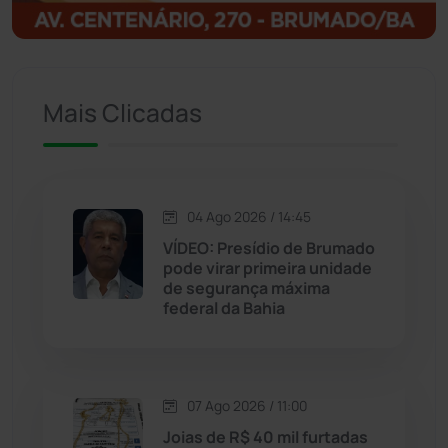
Ituaçu
(256)
Iuiu
(173)
Mais Clicadas
Jacaraci
(97)
Jequié
(314)
04 Ago 2026 / 14:45
VÍDEO: Presídio de Brumado
Jussiape
(97)
pode virar primeira unidade
de segurança máxima
Justiça
(1470)
federal da Bahia
Lagoa Real
(182)
07 Ago 2026 / 11:00
Licínio de Almeida
(118)
Joias de R$ 40 mil furtadas