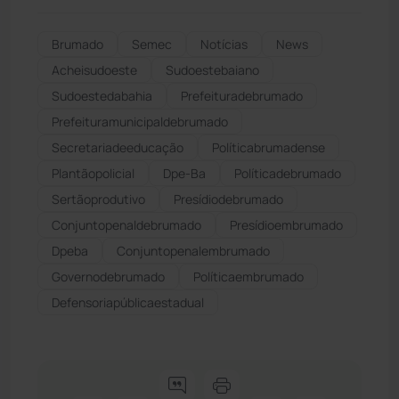
Brumado
Semec
Notícias
News
Acheisudoeste
Sudoestebaiano
Sudoestedabahia
Prefeituradebrumado
Prefeituramunicipaldebrumado
Secretariadeeducação
Políticabrumadense
Plantãopolicial
Dpe-Ba
Políticadebrumado
Sertãoprodutivo
Presídiodebrumado
Conjuntopenaldebrumado
Presídioembrumado
Dpeba
Conjuntopenalembrumado
Governodebrumado
Políticaembrumado
Defensoriapúblicaestadual