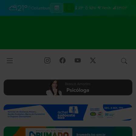
⛅
21°
Columbus
23°
92%
7km/h
33°/21°