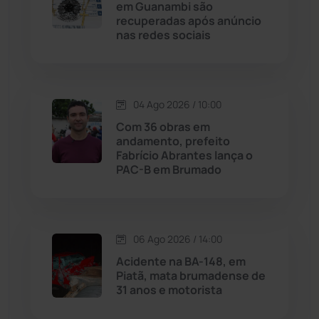
em Guanambi são
Livramento de Nossa...
(1338)
recuperadas após anúncio
nas redes sociais
Macaúbas
(714)
Maetinga
(101)
04 Ago 2026 / 10:00
Com 36 obras em
Malhada
(82)
andamento, prefeito
Fabrício Abrantes lança o
PAC-B em Brumado
Malhada de Pedras
(508)
Matina
(71)
06 Ago 2026 / 14:00
Mortugaba
(31)
Acidente na BA-148, em
Piatã, mata brumadense de
31 anos e motorista
Mundo
(437)