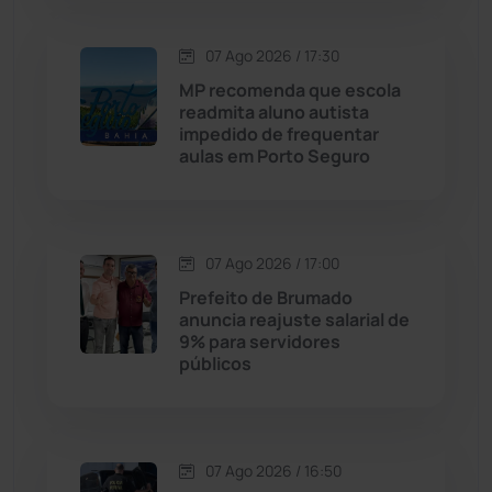
Contendas do Sincorá
(79)
07 Ago 2026 / 17:30
MP recomenda que escola
Cordeiros
(49)
readmita aluno autista
impedido de frequentar
aulas em Porto Seguro
Dom Basílio
(391)
Economia
(1235)
07 Ago 2026 / 17:00
Educação
(232)
Prefeito de Brumado
anuncia reajuste salarial de
9% para servidores
Érico Cardoso
(82)
públicos
Esportes
(522)
07 Ago 2026 / 16:50
Eventos
(24)