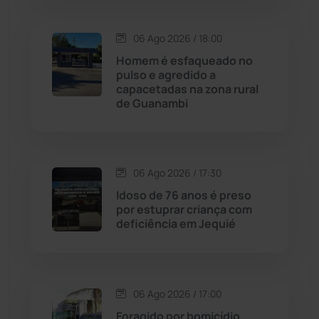
Condeúba
(133)
06 Ago 2026 / 18:00
Contendas do Sincorá
(79)
Homem é esfaqueado no
pulso e agredido a
Cordeiros
(49)
capacetadas na zona rural
de Guanambi
Dom Basílio
(391)
Economia
(1235)
06 Ago 2026 / 17:30
Idoso de 76 anos é preso
Educação
(232)
por estuprar criança com
deficiência em Jequié
Érico Cardoso
(82)
Esportes
(522)
06 Ago 2026 / 17:00
Foragido por homicídio