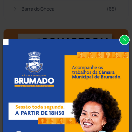
Barra do Choça
(65)
Belo Campo
(57)
Bom Jesus da Lapa
(505)
Boquira
(152)
Botuporã
(72)
Brasil
(7679)
Brumado
(31955)
Caculé
(696)