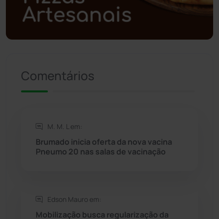
Polícia Militar
(27)
Política
(03)
Presidente Jânio Qu...
(125)
Comentários
Riacho de Santana
(309)
Rio de Contas
(410)
M. M. L em:
Brumado inicia oferta da nova vacina
Rio do Antônio
(203)
Pneumo 20 nas salas de vacinação
Rio do Pires
(98)
Edson Mauro em:
Saúde
(2427)
Mobilização busca regularização da