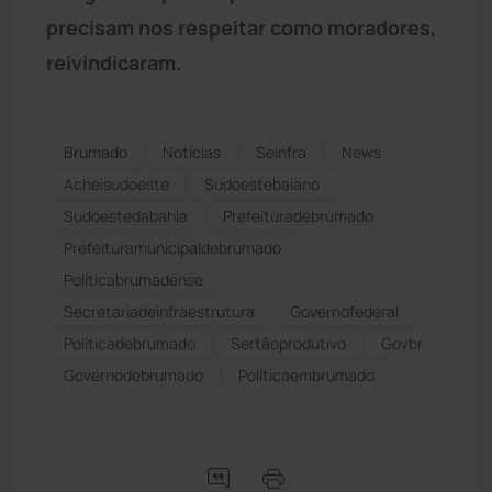
precisam nos respeitar como moradores,
reivindicaram.
Brumado
Notícias
Seinfra
News
Acheisudoeste
Sudoestebaiano
Sudoestedabahia
Prefeituradebrumado
Prefeituramunicipaldebrumado
Políticabrumadense
Secretariadeinfraestrutura
Governofederal
Políticadebrumado
Sertãoprodutivo
Govbr
Governodebrumado
Políticaembrumado