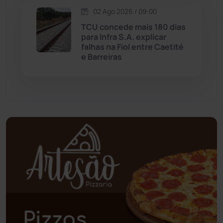
02 Ago 2026 / 09:00
Oliveira dos Brejinhos
(67)
TCU concede mais 180 dias
para Infra S.A. explicar
Palmas de Monte Alto
(260)
falhas na Fiol entre Caetité
e Barreiras
Paramirim
(342)
Pindaí
(103)
Piripá
(90)
Planalto
(59)
Poções
(182)
Polícia Civil
(57)