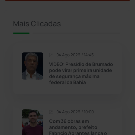
Ituaçu
(256)
Mais Clicadas
Iuiu
(173)
Jacaraci
(97)
04 Ago 2026 / 14:45
VÍDEO: Presídio de Brumado
Jequié
(313)
pode virar primeira unidade
de segurança máxima
federal da Bahia
Jussiape
(97)
Justiça
(1466)
04 Ago 2026 / 10:00
Lagoa Real
(182)
Com 36 obras em
andamento, prefeito
Licínio de Almeida
(118)
Fabrício Abrantes lança o