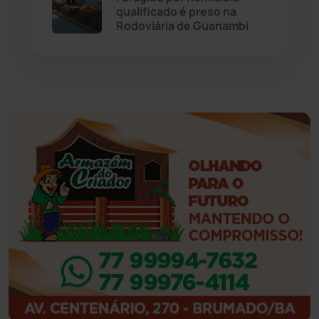
Eventos
(24)
qualificado é preso na
Rodoviária de Guanambi
Feira da Mata
(23)
Guajeru
(130)
Guanambi
(3494)
Ibiassucê
(167)
Ibicoara
(220)
Ibipitanga
(116)
Ibitiara
(32)
Igaporã
(218)