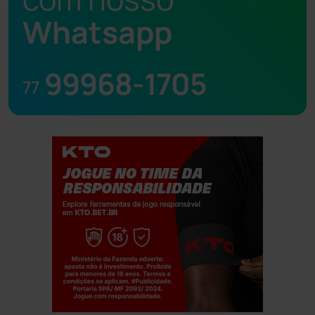
Whatsapp
99968-1705
77