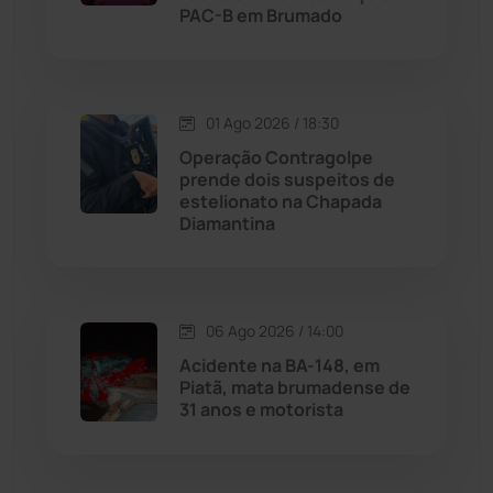
PAC-B em Brumado
Livramento de Nossa...
(1338)
Macaúbas
(713)
01 Ago 2026 / 18:30
Operação Contragolpe
Maetinga
(101)
prende dois suspeitos de
estelionato na Chapada
Diamantina
Malhada
(82)
Malhada de Pedras
(507)
06 Ago 2026 / 14:00
Matina
(71)
Acidente na BA-148, em
Piatã, mata brumadense de
31 anos e motorista
Mortugaba
(31)
Mundo
(436)