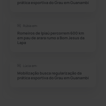
prática esportiva do Grau em Guanambi
Seabra
(50)
Sebastião Laranjeiras
(96)
Rúbia em:
Sítio do Mato
(42)
Romeiros de Ipiaú percorrem 600 km
em pau de arara rumo a Bom Jesus da
Lapa
Sudoeste Baiano
(1530)
Tanhaçu
(426)
Lúcia em:
Tanque Novo
(126)
Mobilização busca regularização da
prática esportiva do Grau em Guanambi
Tecnologia
(12)
Urandi
(156)