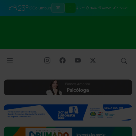
⛅
23°
Columbus
27°
94%
4km/h
31°/23°