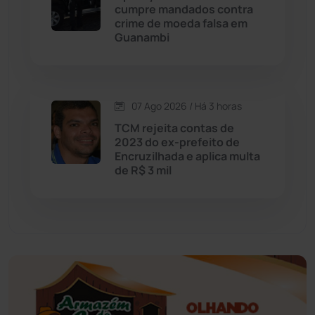
Educação
(232)
cumpre mandados contra
crime de moeda falsa em
Guanambi
Érico Cardoso
(82)
Esportes
(522)
07 Ago 2026 / Há 3 horas
Eventos
(24)
TCM rejeita contas de
2023 do ex-prefeito de
Encruzilhada e aplica multa
Feira da Mata
(23)
de R$ 3 mil
Guajeru
(130)
Guanambi
(3498)
Ibiassucê
(167)