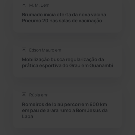
M. M. L em:
Rio do Antônio
(203)
Brumado inicia oferta da nova vacina
Pneumo 20 nas salas de vacinação
Rio do Pires
(98)
Saúde
(2427)
Edson Mauro em:
Seabra
(50)
Mobilização busca regularização da
prática esportiva do Grau em Guanambi
Sebastião Laranjeiras
(96)
Sítio do Mato
(42)
Rúbia em:
Romeiros de Ipiaú percorrem 600 km
Sudoeste Baiano
(1530)
em pau de arara rumo a Bom Jesus da
Lapa
Tanhaçu
(426)