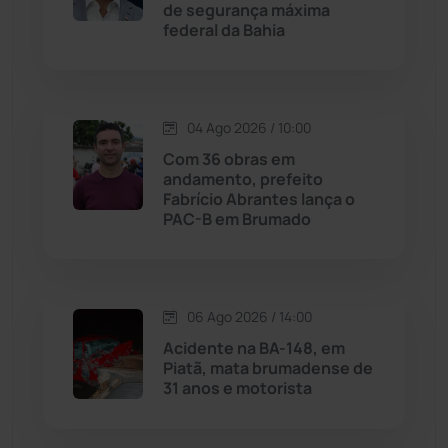
de segurança máxima
federal da Bahia
Justiça
(1470)
Lagoa Real
(182)
04 Ago 2026 / 10:00
Licínio de Almeida
(118)
Com 36 obras em
andamento, prefeito
Fabrício Abrantes lança o
Livramento de Nossa...
(1338)
PAC-B em Brumado
Macaúbas
(714)
06 Ago 2026 / 14:00
Maetinga
(101)
Acidente na BA-148, em
Piatã, mata brumadense de
Malhada
(82)
31 anos e motorista
Malhada de Pedras
(508)