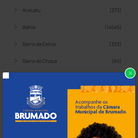
Aracatu
(373)
Bahia
(14545)
Barra da Estiva
(333)
Barra do Choça
(65)
Belo Campo
(57)
Bom Jesus da Lapa
(507)
Boquira
(152)
Botuporã
(72)