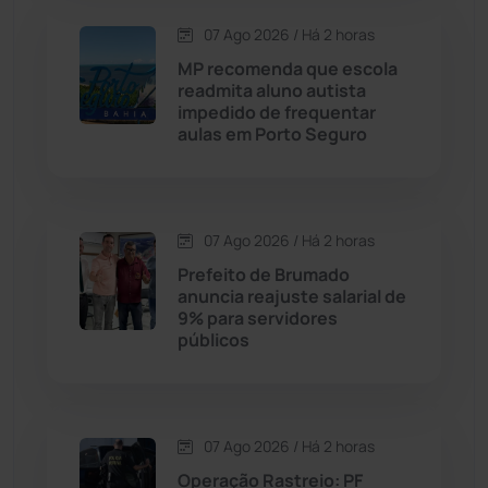
Carinhanha
(300)
07 Ago 2026 / Há 2 horas
MP recomenda que escola
Caturama
(65)
readmita aluno autista
impedido de frequentar
aulas em Porto Seguro
Chapada Diamantina
(430)
Condeúba
(133)
07 Ago 2026 / Há 2 horas
Contendas do Sincorá
(79)
Prefeito de Brumado
anuncia reajuste salarial de
Cordeiros
(49)
9% para servidores
públicos
Dom Basílio
(391)
Economia
(1235)
07 Ago 2026 / Há 2 horas
Operação Rastreio: PF