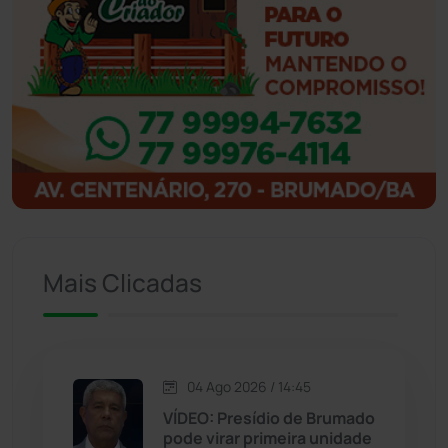
Ibicoara
(221)
Ibipitanga
(116)
Ibitiara
(32)
Igaporã
(218)
Ituaçu
(256)
Iuiu
(173)
Mais Clicadas
Jacaraci
(97)
Jequié
(314)
04 Ago 2026 / 14:45
VÍDEO: Presídio de Brumado
pode virar primeira unidade
Jussiape
(97)