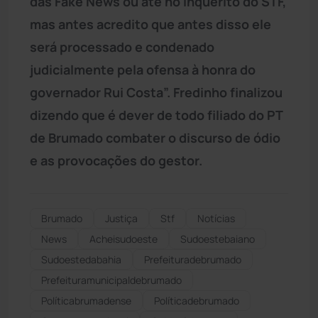
das Fake News ou até no inquérito do STF,
mas antes acredito que antes disso ele
será processado e condenado
judicialmente pela ofensa à honra do
governador Rui Costa”. Fredinho finalizou
dizendo que é dever de todo filiado do PT
de Brumado combater o discurso de ódio
e as provocações do gestor.
Brumado
Justiça
Stf
Notícias
News
Acheisudoeste
Sudoestebaiano
Sudoestedabahia
Prefeituradebrumado
Prefeituramunicipaldebrumado
Políticabrumadense
Políticadebrumado