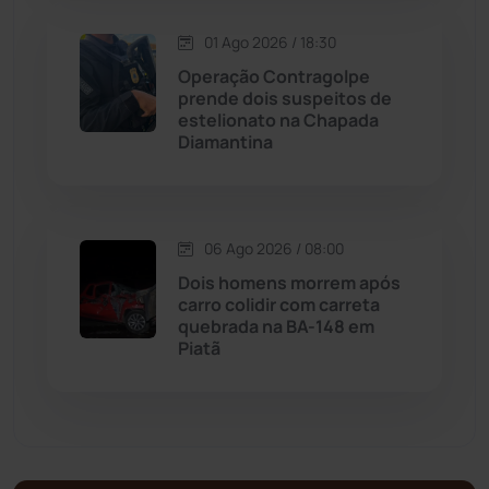
Matina
(71)
01 Ago 2026 / 18:30
Operação Contragolpe
prende dois suspeitos de
Mortugaba
(31)
estelionato na Chapada
Diamantina
Mundo
(437)
Oliveira dos Brejinhos
(67)
06 Ago 2026 / 08:00
Dois homens morrem após
Palmas de Monte Alto
(261)
carro colidir com carreta
quebrada na BA-148 em
Paramirim
(342)
Piatã
Pindaí
(103)
Piripá
(90)