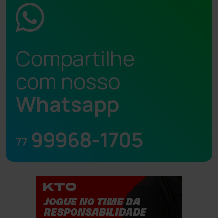
Compartilhe
com nosso
Whatsapp
99968-1705
77