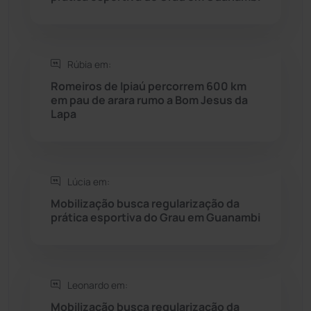
Rio do Pires
(97)
Saúde
(2427)
Rúbia em:
Seabra
(50)
Romeiros de Ipiaú percorrem 600 km
em pau de arara rumo a Bom Jesus da
Lapa
Sebastião Laranjeiras
(96)
Sítio do Mato
(42)
Lúcia em:
Sudoeste Baiano
(1530)
Mobilização busca regularização da
prática esportiva do Grau em Guanambi
Tanhaçu
(425)
Tanque Novo
(126)
Leonardo em:
Mobilização busca regularização da
Tecnologia
(12)