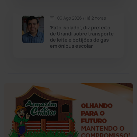
Esportes
(522)
06 Ago 2026 / Há 2 horas
'Fato isolado', diz prefeito
Eventos
(24)
de Urandi sobre transporte
de leite e botijões de gás
em ônibus escolar
Feira da Mata
(23)
Guajeru
(130)
Guanambi
(3492)
Ibiassucê
(167)
Ibicoara
(220)
Ibipitanga
(116)