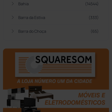
Bahia
(14544)
Barra da Estiva
(333)
Barra do Choça
(65)
Belo Campo
(57)
Bom Jesus da Lapa
(505)
Boquira
(152)
Botuporã
(72)
Brasil
(7679)