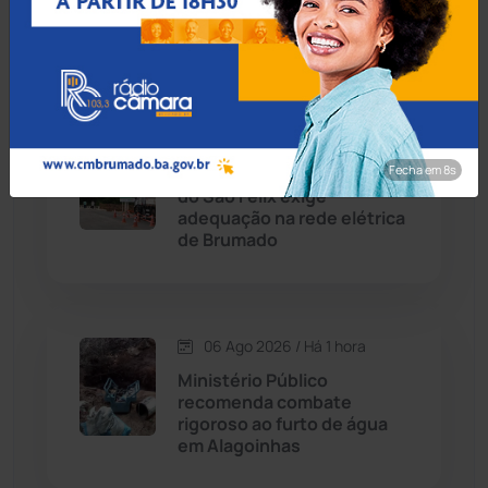
prisão de procurado pela
Justiça na BR-242
Chapada Diamantina
(430)
Condeúba
(133)
06 Ago 2026 / Há 1 hora
Fecha em 7s
Avanço nas obras da Ponte
Contendas do Sincorá
(79)
do São Félix exige
adequação na rede elétrica
Cordeiros
(49)
de Brumado
Dom Basílio
(391)
06 Ago 2026 / Há 1 hora
Economia
(1235)
Ministério Público
recomenda combate
Educação
(232)
rigoroso ao furto de água
em Alagoinhas
Érico Cardoso
(82)