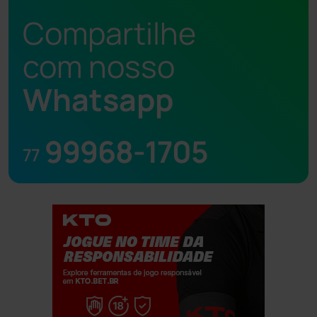
Compartilhe
com nosso
Whatsapp
99968-1705
77