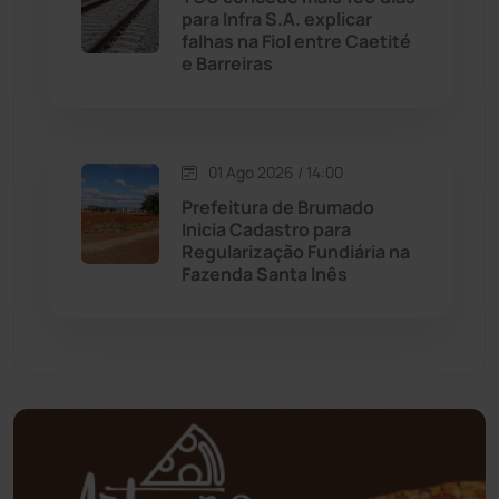
para Infra S.A. explicar
Mortugaba
(31)
falhas na Fiol entre Caetité
e Barreiras
Mundo
(436)
Oliveira dos Brejinhos
(67)
01 Ago 2026 / 14:00
Prefeitura de Brumado
Palmas de Monte Alto
(260)
Inicia Cadastro para
Regularização Fundiária na
Paramirim
(342)
Fazenda Santa Inês
Pindaí
(103)
Piripá
(90)
Planalto
(59)