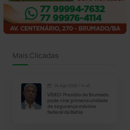
Ibitiara
(32)
Igaporã
(218)
Ituaçu
(256)
Mais Clicadas
Iuiu
(173)
Jacaraci
(97)
04 Ago 2026 / 14:45
Jequié
(311)
VÍDEO: Presídio de Brumado
pode virar primeira unidade
de segurança máxima
Jussiape
(97)
federal da Bahia
Justiça
(1466)