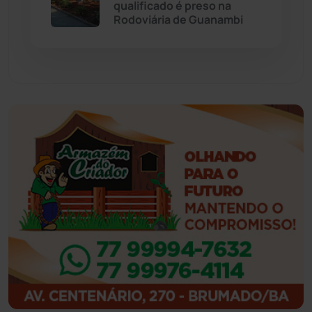
qualificado é preso na
Rodoviária de Guanambi
Feira da Mata
(23)
Guajeru
(130)
Guanambi
(3494)
Ibiassucê
(167)
Ibicoara
(220)
Ibipitanga
(116)
Ibitiara
(32)
Igaporã
(218)