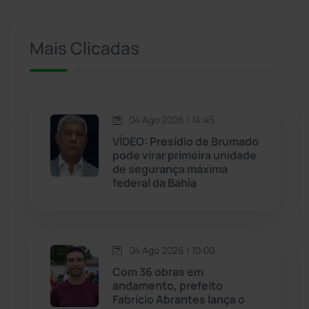
Ituaçu
(256)
Mais Clicadas
Iuiu
(173)
Jacaraci
(97)
04 Ago 2026 / 14:45
VÍDEO: Presídio de Brumado
Jequié
(313)
pode virar primeira unidade
de segurança máxima
federal da Bahia
Jussiape
(97)
Justiça
(1466)
04 Ago 2026 / 10:00
Lagoa Real
(182)
Com 36 obras em
andamento, prefeito
Licínio de Almeida
(118)
Fabrício Abrantes lança o