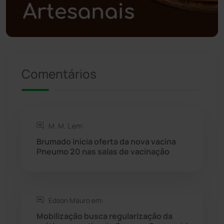
Polícia Militar
(27)
Política
(03)
Presidente Jânio Qu...
(125)
Comentários
Riacho de Santana
(309)
Rio de Contas
(410)
M. M. L em:
Brumado inicia oferta da nova vacina
Rio do Antônio
(203)
Pneumo 20 nas salas de vacinação
Rio do Pires
(98)
Edson Mauro em:
Saúde
(2427)
Mobilização busca regularização da