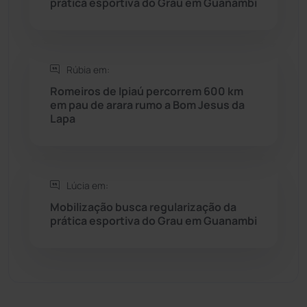
prática esportiva do Grau em Guanambi
Seabra
(50)
Sebastião Laranjeiras
(96)
Rúbia em:
Sítio do Mato
(42)
Romeiros de Ipiaú percorrem 600 km
em pau de arara rumo a Bom Jesus da
Lapa
Sudoeste Baiano
(1530)
Tanhaçu
(426)
Lúcia em:
Tanque Novo
(126)
Mobilização busca regularização da
prática esportiva do Grau em Guanambi
Tecnologia
(12)
Urandi
(156)