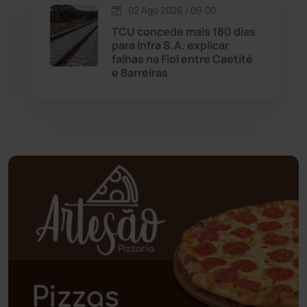
02 Ago 2026 / 09:00
Oliveira dos Brejinhos
(67)
TCU concede mais 180 dias
para Infra S.A. explicar
Palmas de Monte Alto
(260)
falhas na Fiol entre Caetité
e Barreiras
Paramirim
(342)
Pindaí
(103)
Piripá
(90)
Planalto
(59)
Poções
(182)
Polícia Civil
(57)