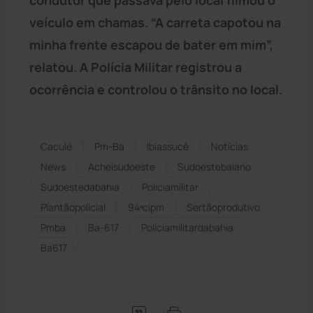
veículo em chamas. “A carreta capotou na
minha frente escapou de bater em mim”,
relatou. A Polícia Militar registrou a
ocorrência e controlou o trânsito no local.
Caculé
Pm-Ba
Ibiassucê
Notícias
News
Acheisudoeste
Sudoestebaiano
Sudoestedabahia
Políciamilitar
Plantãopolicial
94ªcipm
Sertãoprodutivo
Pmba
Ba-617
Políciamilitardabahia
Ba617