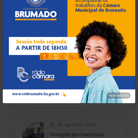
Condeúba
(133)
06 Ago 2026 / 18:00
Contendas do Sincorá
(79)
Homem é esfaqueado no
pulso e agredido a
Cordeiros
(49)
capacetadas na zona rural
de Guanambi
Dom Basílio
(391)
Economia
(1235)
06 Ago 2026 / 17:30
Idoso de 76 anos é preso
Educação
(232)
por estuprar criança com
deficiência em Jequié
Fecha em 9s
Érico Cardoso
(82)
Esportes
(522)
06 Ago 2026 / 17:00
Foragido por homicídio
Eventos
(24)