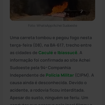
Foto: WhatsApp/Achei Sudoeste
Uma carreta tombou e pegou fogo nesta
terça-feira (08), na BA-617, trecho entre
as cidades de
Caculé
e
Ibiassucê
. A
informação foi confirmada ao site Achei
Sudoeste pela 94ª Companhia
Independente de
Polícia Militar
(CIPM). A
causa ainda é desconhecida. Devido o
acidente, a rodovia ficou interditada.
Apesar do susto, ninguém se feriu. Um
condutor que passava pelo local filmou o