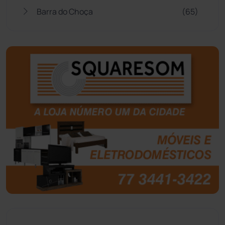
Barra do Choça
(65)
Belo Campo
(57)
Bom Jesus da Lapa
(505)
Boquira
(152)
Botuporã
(72)
Brasil
(7679)
Brumado
(31955)
Caculé
(696)