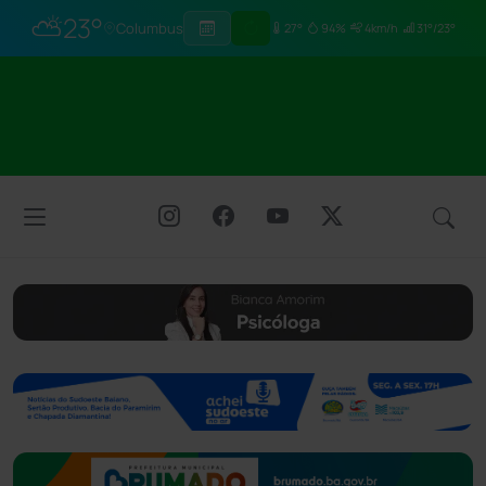
⛅
23°
Columbus
27°
94%
4km/h
31°/23°