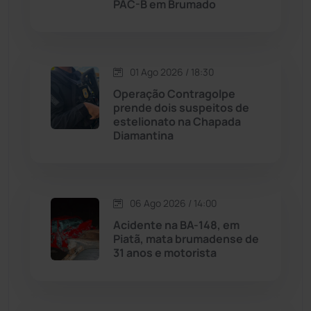
PAC-B em Brumado
Livramento de Nossa...
(1338)
Macaúbas
(713)
01 Ago 2026 / 18:30
Operação Contragolpe
Maetinga
(101)
prende dois suspeitos de
estelionato na Chapada
Diamantina
Malhada
(82)
Malhada de Pedras
(507)
06 Ago 2026 / 14:00
Matina
(71)
Acidente na BA-148, em
Piatã, mata brumadense de
31 anos e motorista
Mortugaba
(31)
Mundo
(436)