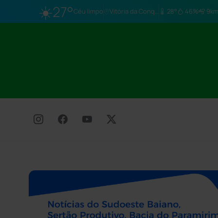
☀️
27°
Céu limpo
Vitória da Conq…
28°
46%
9km