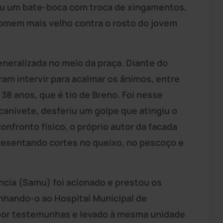
rou um bate-boca com troca de xingamentos,
omem mais velho contra o rosto do jovem
generalizada no meio da praça. Diante do
am intervir para acalmar os ânimos, entre
38 anos, que é tio de Breno. Foi nesse
anivete, desferiu um golpe que atingiu o
nfronto físico, o próprio autor da facada
esentando cortes no queixo, no pescoço e
cia (Samu) foi acionado e prestou os
nhando-o ao Hospital Municipal de
o por testemunhas e levado à mesma unidade