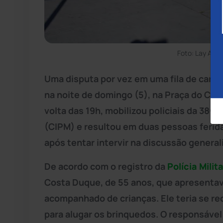
Foto: Lay Amo
Uma disputa por vez em uma fila de carrin
na noite de domingo (5), na Praça do Cai
volta das 19h, mobilizou policiais da 38
(CIPM) e resultou em duas pessoas feri
após tentar intervir na discussão general
De acordo com o registro da
Polícia Milita
Costa Duque, de 55 anos, que apresentav
acompanhado de crianças. Ele teria se r
para alugar os brinquedos. O responsável