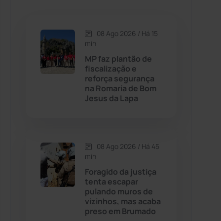
Caetanos
(47)
Caetité
(1504)
08 Ago 2026 / Há 15
min
Candiba
(157)
MP faz plantão de
fiscalização e
reforça segurança
Cândido Sales
(121)
na Romaria de Bom
Jesus da Lapa
Caraíbas
(103)
Carinhanha
(300)
08 Ago 2026 / Há 45
min
Caturama
(65)
Foragido da justiça
tenta escapar
pulando muros de
Chapada Diamantina
(430)
vizinhos, mas acaba
preso em Brumado
Condeúba
(133)