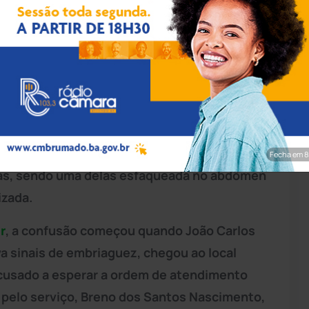
rim/Achei Sudoeste
hos elétricos infantis terminou em violência
s, em
Carinhanha
. O tumulto, registrado por
ª Companhia Independente de
Polícia Militar
Fecha em 7
das, sendo uma delas esfaqueada no abdômen
izada.
r
, a confusão começou quando João Carlos
a sinais de embriaguez, chegou ao local
ecusado a esperar a ordem de atendimento
 pelo serviço, Breno dos Santos Nascimento,