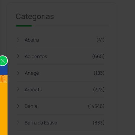
Categorias
Abaíra
(41)
Acidentes
(665)
Anagé
(183)
Aracatu
(373)
Bahia
(14546)
Barra da Estiva
(333)