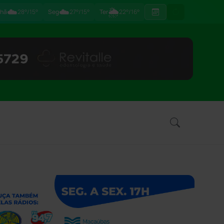
☁️
☁️
🌦
hã
28°/15°
Seg
27°/15°
Ter
22°/16°