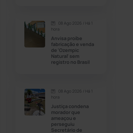
Contendas do Sincorá
(79)
08 Ago 2026 / Há 1
hora
Cordeiros
(49)
Anvisa proíbe
fabricação e venda
Dom Basílio
(391)
de 'Ozempic
Natural' sem
registro no Brasil
Economia
(1235)
Educação
(232)
08 Ago 2026 / Há 1
Érico Cardoso
(82)
hora
Justiça condena
morador que
Esportes
(522)
ameaçou e
perseguiu
Eventos
(24)
Secretário de