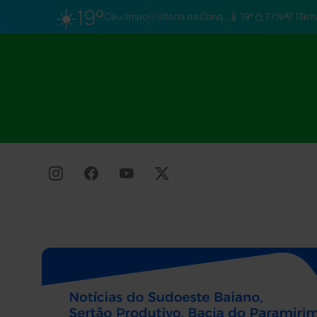
☀️
19°
Céu limpo
Vitória da Conq…
19°
77%
13km