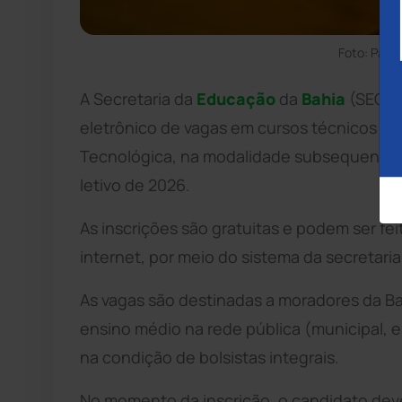
Foto: Pave
A Secretaria da
Educação
da
Bahia
(SEC) e
eletrônico de vagas em cursos técnicos de
Tecnológica, na modalidade subsequente 
letivo de 2026.
As inscrições são gratuitas e podem ser fei
internet, por meio do sistema da secretaria
As vagas são destinadas a moradores da Ba
ensino médio na rede pública (municipal, e
na condição de bolsistas integrais.
No momento da inscrição, o candidato deve 