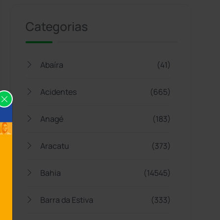
Categorias
Abaíra
(41)
Acidentes
(665)
Anagé
(183)
Aracatu
(373)
Bahia
(14545)
Barra da Estiva
(333)