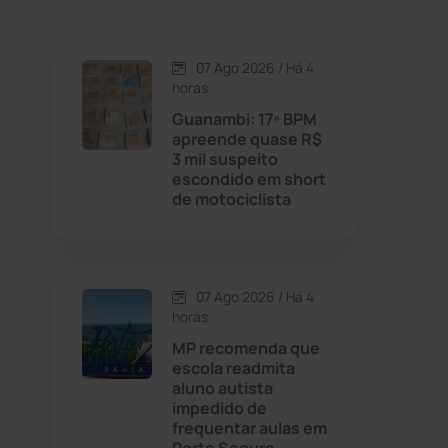
Caetanos
(47)
Caetité
(1504)
07 Ago 2026 / Há 4
horas
Candiba
(157)
Guanambi: 17º BPM
apreende quase R$
3 mil suspeito
Cândido Sales
(121)
escondido em short
de motociclista
Caraíbas
(103)
Carinhanha
(300)
07 Ago 2026 / Há 4
horas
Caturama
(65)
MP recomenda que
escola readmita
aluno autista
Chapada Diamantina
(430)
impedido de
frequentar aulas em
Condeúba
(133)