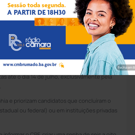
l Mudarra/Pexels
stá com inscrições abertas para o sorteio
 nível médio da
Educação
Profissional e
ao ensino médio, para o segundo semestre
Fecha em 7
tas até o dia 14 de julho, exclusivamente pela
.
hia e priorizam candidatos que concluíram o
stadual ou federal) ou em instituições privadas
informar o CPF, criar uma senha de seis a oito