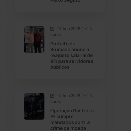
Porto Seguro
Contendas do Sincorá
(79)
07 Ago 2026 / Há 5
Cordeiros
(49)
horas
Prefeito de
Dom Basílio
(391)
Brumado anuncia
reajuste salarial de
9% para servidores
Economia
(1235)
públicos
Educação
(232)
Érico Cardoso
(82)
07 Ago 2026 / Há 5
horas
Operação Rastreio:
Esportes
(522)
PF cumpre
mandados contra
Eventos
(24)
crime de moeda