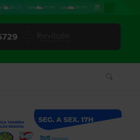
🌤️
☁️
☁️
e
28°/17°
Dom
27°/16°
Seg
26°/16°