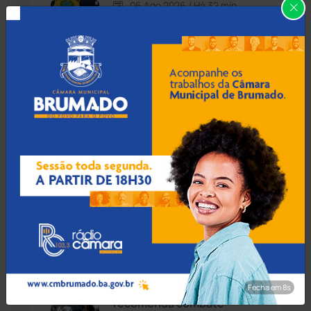
06 Ago 2026 / Há 32 min
Carinhanha
(299)
Sebara: Transporte
irregular de aves leva à
Caturama
(65)
prisão de procurado pela
Justiça na BR-242
Chapada Diamantina
(430)
Condeúba
(133)
06 Ago 2026 / Há 1 hora
Avanço nas obras da Ponte
Contendas do Sincorá
(79)
do São Félix exige
adequação na rede elétrica
Cordeiros
(49)
de Brumado
Dom Basílio
(391)
06 Ago 2026 / Há 1 hora
Economia
(1235)
Fecha em 7s
Ministério Público
recomenda combate