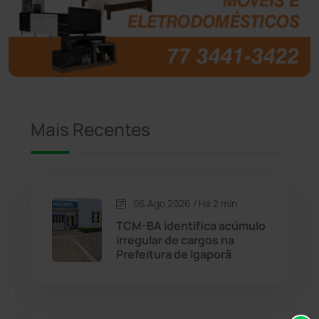
Brasil
(7679)
Brumado
(31952)
Caculé
(695)
Mais Recentes
Caetanos
(47)
Caetité
(1504)
06 Ago 2026 / Há 2 min
Candiba
(157)
TCM-BA identifica acúmulo
irregular de cargos na
Cândido Sales
(120)
Prefeitura de Igaporã
Caraíbas
(103)