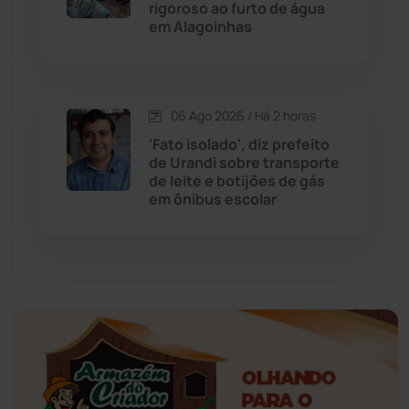
Educação
(232)
rigoroso ao furto de água
em Alagoinhas
Érico Cardoso
(82)
Esportes
(522)
06 Ago 2026 / Há 2 horas
'Fato isolado', diz prefeito
Eventos
(24)
de Urandi sobre transporte
de leite e botijões de gás
em ônibus escolar
Feira da Mata
(23)
Guajeru
(130)
Guanambi
(3492)
Ibiassucê
(167)
Ibicoara
(220)