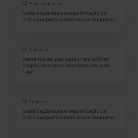
Edson Mauro em:
Rio do Antônio
(203)
Mobilização busca regularização da
prática esportiva do Grau em Guanambi
Rio do Pires
(97)
Saúde
(2427)
Rúbia em:
Seabra
(50)
Romeiros de Ipiaú percorrem 600 km
em pau de arara rumo a Bom Jesus da
Lapa
Sebastião Laranjeiras
(96)
Sítio do Mato
(42)
Lúcia em:
Sudoeste Baiano
(1530)
Mobilização busca regularização da
prática esportiva do Grau em Guanambi
Tanhaçu
(425)