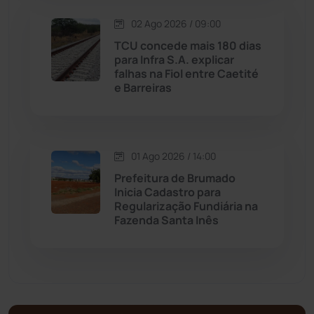
Matina
(71)
02 Ago 2026 / 09:00
TCU concede mais 180 dias
para Infra S.A. explicar
Mortugaba
(31)
falhas na Fiol entre Caetité
e Barreiras
Mundo
(436)
Oliveira dos Brejinhos
(67)
01 Ago 2026 / 14:00
Prefeitura de Brumado
Palmas de Monte Alto
(260)
Inicia Cadastro para
Regularização Fundiária na
Paramirim
(342)
Fazenda Santa Inês
Pindaí
(103)
Piripá
(90)