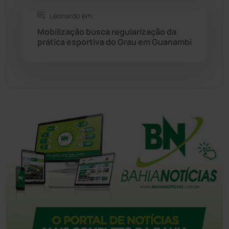
Tanque Novo
(126)
Leonardo em:
Mobilização busca regularização da
Tecnologia
(12)
prática esportiva do Grau em Guanambi
Urandi
(156)
Vitória da Conquista
(2513)