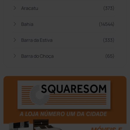
Aracatu
(373)
Bahia
(14544)
Barra da Estiva
(333)
Barra do Choça
(65)
Belo Campo
(57)
Bom Jesus da Lapa
(505)
Boquira
(152)
Botuporã
(72)