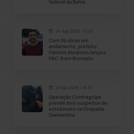
federal da Bahia
Justiça
(1466)
Lagoa Real
(182)
04 Ago 2026 / 10:00
Com 36 obras em
Licínio de Almeida
(118)
andamento, prefeito
Fabrício Abrantes lança o
PAC-B em Brumado
Livramento de Nossa...
(1338)
Macaúbas
(713)
01 Ago 2026 / 18:30
Maetinga
(101)
Operação Contragolpe
prende dois suspeitos de
estelionato na Chapada
Malhada
(82)
Diamantina
Malhada de Pedras
(507)