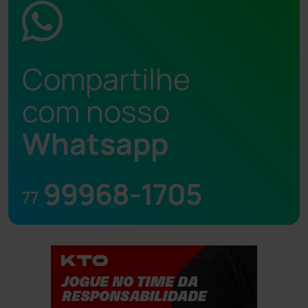
Compartilhe
com nosso
Whatsapp
99968-1705
77