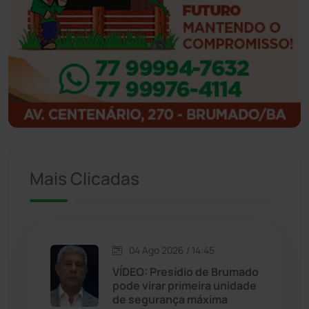
Ibipitanga
(116)
Ibitiara
(32)
Igaporã
(218)
Ituaçu
(256)
Mais Clicadas
Iuiu
(173)
Jacaraci
(97)
04 Ago 2026 / 14:45
Jequié
(311)
VÍDEO: Presídio de Brumado
pode virar primeira unidade
de segurança máxima
Jussiape
(97)