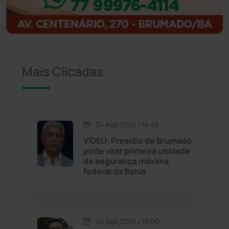
Ibitiara
(32)
Igaporã
(218)
Ituaçu
(256)
Mais Clicadas
Iuiu
(173)
Jacaraci
(97)
04 Ago 2026 / 14:45
VÍDEO: Presídio de Brumado
Jequié
(313)
pode virar primeira unidade
de segurança máxima
federal da Bahia
Jussiape
(97)
Justiça
(1466)
04 Ago 2026 / 10:00
Lagoa Real
(182)