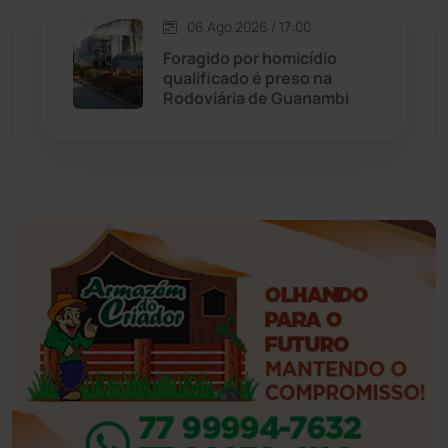
Esportes
(522)
06 Ago 2026 / 17:00
Foragido por homicídio
Eventos
(24)
qualificado é preso na
Rodoviária de Guanambi
Feira da Mata
(23)
Guajeru
(130)
Guanambi
(3494)
Ibiassucê
(167)
Ibicoara
(220)
Ibipitanga
(116)