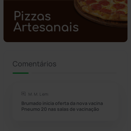
Polícia Civil
(57)
Polícia Militar
(27)
Política
(03)
Presidente Jânio Qu...
(125)
Comentários
Riacho de Santana
(309)
Rio de Contas
(410)
M. M. L em:
Brumado inicia oferta da nova vacina
Rio do Antônio
(203)
Pneumo 20 nas salas de vacinação
Rio do Pires
(98)