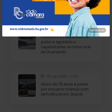
ônibus em Cândido Sales
Chapada Diamantina
(430)
Condeúba
(133)
06 Ago 2026 / 18:00
Fecha em 7s
Contendas do Sincorá
(79)
Homem é esfaqueado no
pulso e agredido a
Cordeiros
(49)
capacetadas na zona rural
de Guanambi
Dom Basílio
(391)
Economia
(1235)
06 Ago 2026 / 17:30
Idoso de 76 anos é preso
Educação
(232)
por estuprar criança com
deficiência em Jequié
Érico Cardoso
(82)