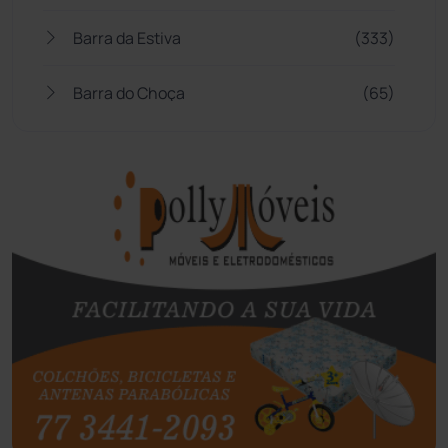
Barra da Estiva
(333)
Barra do Choça
(65)
Belo Campo
(57)
Bom Jesus da Lapa
(505)
Boquira
(152)
Botuporã
(72)
Brasil
(7679)
Brumado
(31955)