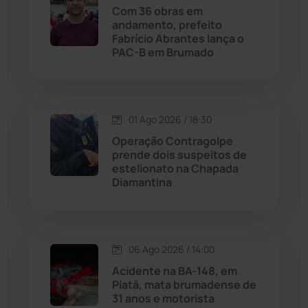
Com 36 obras em
andamento, prefeito
Licínio de Almeida
(118)
Fabrício Abrantes lança o
PAC-B em Brumado
Livramento de Nossa...
(1338)
Macaúbas
(713)
01 Ago 2026 / 18:30
Operação Contragolpe
Maetinga
(101)
prende dois suspeitos de
estelionato na Chapada
Diamantina
Malhada
(82)
Malhada de Pedras
(507)
06 Ago 2026 / 14:00
Matina
(71)
Acidente na BA-148, em
Piatã, mata brumadense de
31 anos e motorista
Mortugaba
(31)