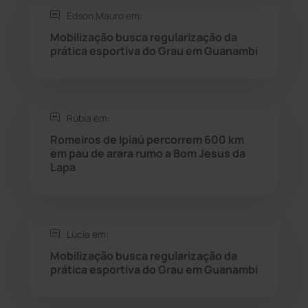
Edson Mauro em:
Saúde
(2427)
Mobilização busca regularização da
prática esportiva do Grau em Guanambi
Seabra
(50)
Sebastião Laranjeiras
(96)
Rúbia em:
Sítio do Mato
(42)
Romeiros de Ipiaú percorrem 600 km
em pau de arara rumo a Bom Jesus da
Lapa
Sudoeste Baiano
(1530)
Tanhaçu
(426)
Lúcia em:
Tanque Novo
(126)
Mobilização busca regularização da
prática esportiva do Grau em Guanambi
Tecnologia
(12)