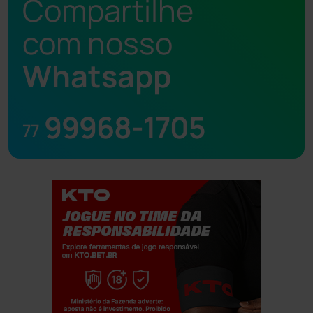
Compartilhe
com nosso
Whatsapp
99968-1705
77