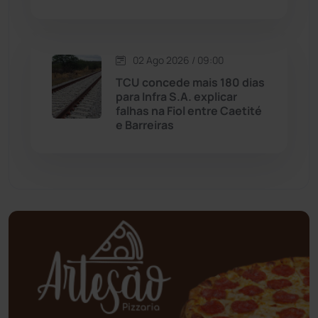
Mundo
(436)
02 Ago 2026 / 09:00
Oliveira dos Brejinhos
(67)
TCU concede mais 180 dias
para Infra S.A. explicar
Palmas de Monte Alto
(260)
falhas na Fiol entre Caetité
e Barreiras
Paramirim
(342)
Pindaí
(103)
Piripá
(90)
Planalto
(59)
Poções
(182)