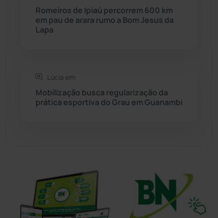
Romeiros de Ipiaú percorrem 600 km
Sudoeste Baiano
(1530)
em pau de arara rumo a Bom Jesus da
Lapa
Tanhaçu
(426)
Tanque Novo
(126)
Lúcia em:
Mobilização busca regularização da
Tecnologia
(12)
prática esportiva do Grau em Guanambi
Urandi
(157)
Vitória da Conquista
(2514)