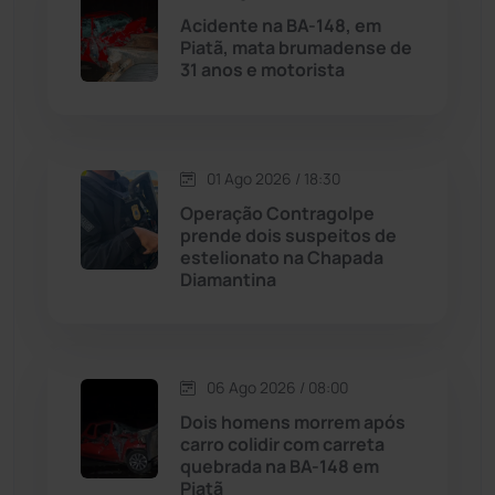
Acidente na BA-148, em
Piatã, mata brumadense de
Malhada
(82)
31 anos e motorista
Malhada de Pedras
(507)
Matina
(71)
01 Ago 2026 / 18:30
Operação Contragolpe
prende dois suspeitos de
Mortugaba
(31)
estelionato na Chapada
Diamantina
Mundo
(436)
Oliveira dos Brejinhos
(67)
06 Ago 2026 / 08:00
Palmas de Monte Alto
(260)
Dois homens morrem após
carro colidir com carreta
quebrada na BA-148 em
Paramirim
(342)
Piatã