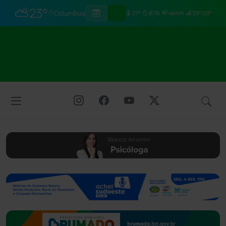
⛅
23°
Columbus
27°
87%
4km/h
29°/23°