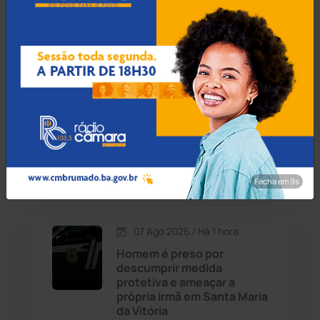
de irregularidades no
Cândido Sales
(121)
transporte escolar em Ipiaú
Caraíbas
(103)
07 Ago 2026 / Há 36 min
Carinhanha
(299)
Joias de R$ 40 mil furtadas
em Guanambi são
Caturama
(65)
recuperadas após anúncio
nas redes sociais
Chapada Diamantina
(430)
Fecha em 8s
Condeúba
(133)
07 Ago 2026 / Há 1 hora
Homem é preso por
Contendas do Sincorá
(79)
descumprir medida
protetiva e ameaçar a
Cordeiros
(49)
própria irmã em Santa Maria
da Vitória