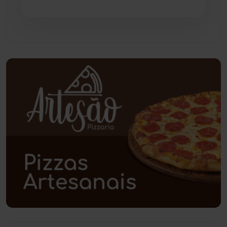
Pindaí
(103)
Piripá
(90)
Planalto
(59)
Poções
(182)
Polícia Civil
(58)
Polícia Militar
(27)
Política
(03)
Presidente Jânio Qu...
(125)