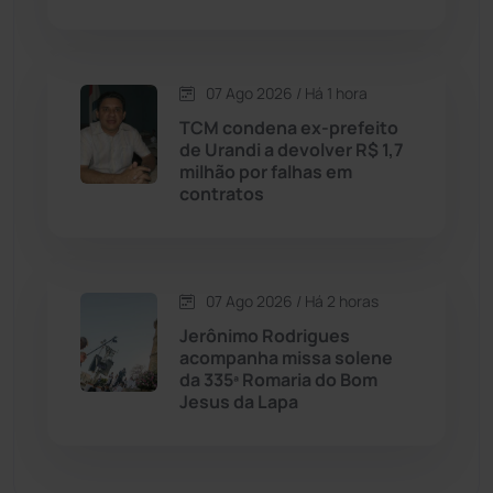
Dom Basílio
(391)
Economia
(1235)
07 Ago 2026 / Há 1 hora
TCM condena ex-prefeito
Educação
(232)
de Urandi a devolver R$ 1,7
milhão por falhas em
contratos
Érico Cardoso
(82)
Esportes
(522)
07 Ago 2026 / Há 2 horas
Eventos
(24)
Jerônimo Rodrigues
acompanha missa solene
da 335ª Romaria do Bom
Feira da Mata
(23)
Jesus da Lapa
Guajeru
(130)