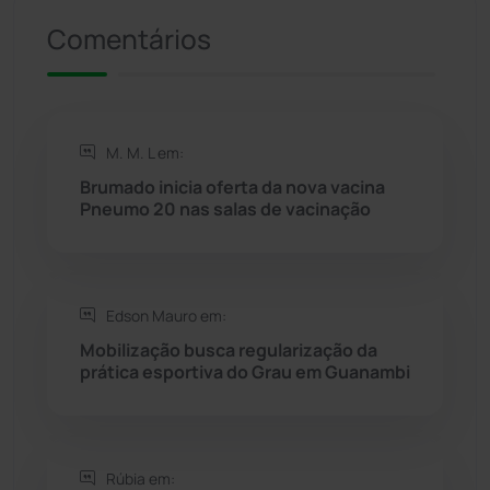
Comentários
Riacho de Santana
(309)
Rio de Contas
(410)
M. M. L em:
Rio do Antônio
(203)
Brumado inicia oferta da nova vacina
Pneumo 20 nas salas de vacinação
Rio do Pires
(98)
Saúde
(2427)
Edson Mauro em:
Seabra
(50)
Mobilização busca regularização da
prática esportiva do Grau em Guanambi
Sebastião Laranjeiras
(96)
Sítio do Mato
(42)
Rúbia em: