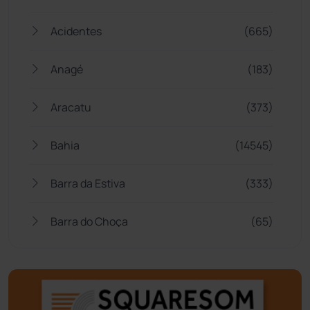
Acidentes
(665)
Anagé
(183)
Aracatu
(373)
Bahia
(14545)
Barra da Estiva
(333)
Barra do Choça
(65)
Belo Campo
(57)
Bom Jesus da Lapa
(506)