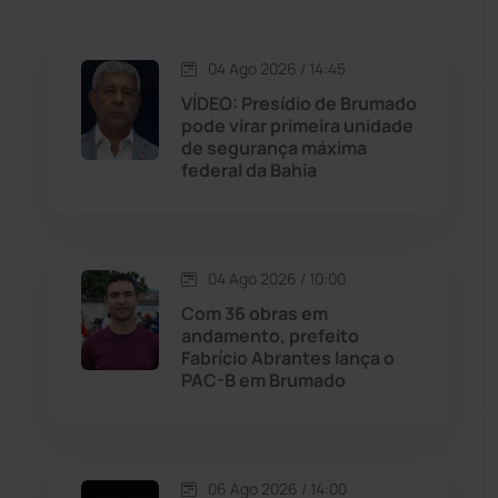
Jacaraci
(97)
Jequié
(314)
04 Ago 2026 / 14:45
VÍDEO: Presídio de Brumado
pode virar primeira unidade
Jussiape
(97)
de segurança máxima
federal da Bahia
Justiça
(1467)
Lagoa Real
(182)
04 Ago 2026 / 10:00
Licínio de Almeida
(118)
Com 36 obras em
andamento, prefeito
Fabrício Abrantes lança o
Livramento de Nossa...
(1338)
PAC-B em Brumado
Macaúbas
(714)
06 Ago 2026 / 14:00
Maetinga
(101)