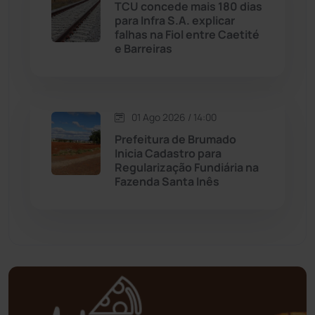
TCU concede mais 180 dias
para Infra S.A. explicar
falhas na Fiol entre Caetité
Mundo
(436)
e Barreiras
Oliveira dos Brejinhos
(67)
Palmas de Monte Alto
(260)
01 Ago 2026 / 14:00
Prefeitura de Brumado
Paramirim
(342)
Inicia Cadastro para
Regularização Fundiária na
Fazenda Santa Inês
Pindaí
(103)
Piripá
(90)
Planalto
(59)
Poções
(182)