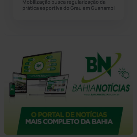
Mobilização busca regularização da
prática esportiva do Grau em Guanambi
Urandi
(155)
Vitória da Conquista
(2513)