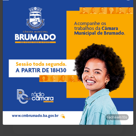
com armas e
radiocomunicadores
Chapada Diamantina
(430)
Condeúba
(133)
06 Ago 2026 / Há 1 hora
Contendas do Sincorá
(79)
TCM põe fim a
contratações sem seleção
Cordeiros
(49)
em Paramirim após 319
temporários irregulares
Dom Basílio
(391)
Economia
(1235)
06 Ago 2026 / Há 8 horas
Operação Muralhas do
Educação
(231)
Sertão cumpre mandados e
apreende munição e R$ 6
Fecha em 8s
mil em Brumado
Érico Cardoso
(82)