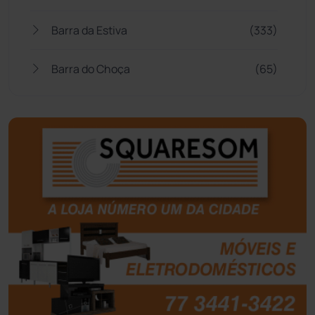
Barra da Estiva
(333)
Barra do Choça
(65)
Belo Campo
(57)
Bom Jesus da Lapa
(505)
Boquira
(152)
Botuporã
(72)
Brasil
(7679)
Brumado
(31951)