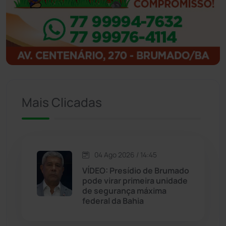
Ibitiara
(31)
Igaporã
(217)
Ituaçu
(256)
Iuiu
(173)
Mais Clicadas
Jacaraci
(97)
Jequié
(311)
04 Ago 2026 / 14:45
VÍDEO: Presídio de Brumado
Jussiape
(97)
pode virar primeira unidade
de segurança máxima
Justiça
(1464)
federal da Bahia