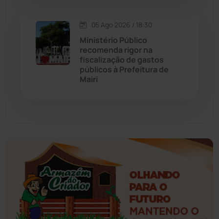
Esportes
(522)
05 Ago 2026 / 18:30
Eventos
(24)
Ministério Público
recomenda rigor na
fiscalização de gastos
Feira da Mata
(23)
públicos à Prefeitura de
Mairi
Guajeru
(130)
Guanambi
(3492)
Ibiassucê
(167)
Ibicoara
(220)
Ibipitanga
(116)