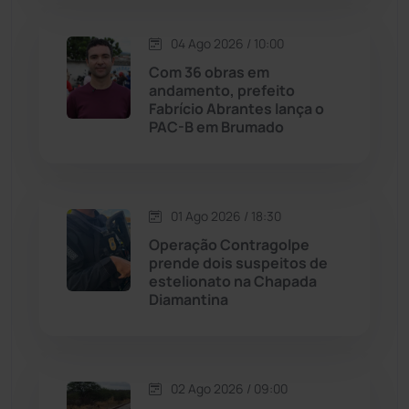
Lagoa Real
(182)
04 Ago 2026 / 10:00
Licínio de Almeida
(118)
Com 36 obras em
andamento, prefeito
Livramento de Nossa...
(1338)
Fabrício Abrantes lança o
PAC-B em Brumado
Macaúbas
(713)
Maetinga
(101)
01 Ago 2026 / 18:30
Operação Contragolpe
Malhada
(82)
prende dois suspeitos de
estelionato na Chapada
Diamantina
Malhada de Pedras
(507)
Matina
(71)
02 Ago 2026 / 09:00
Mortugaba
(31)