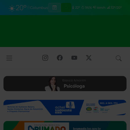
☀️
20°
Columbus
22°
96%
4km/h
32°/20°