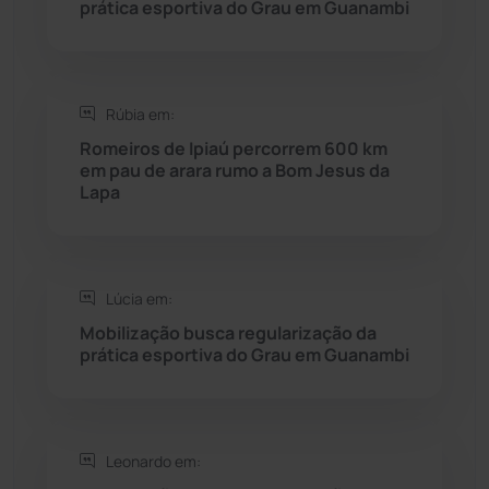
prática esportiva do Grau em Guanambi
Saúde
(2427)
Seabra
(49)
Rúbia em:
Romeiros de Ipiaú percorrem 600 km
Sebastião Laranjeiras
(96)
em pau de arara rumo a Bom Jesus da
Lapa
Sítio do Mato
(42)
Sudoeste Baiano
(1530)
Lúcia em:
Mobilização busca regularização da
Tanhaçu
(425)
prática esportiva do Grau em Guanambi
Tanque Novo
(126)
Tecnologia
(12)
Leonardo em: