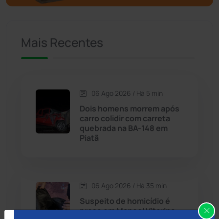
Caculé
(695)
Mais Recentes
Caetanos
(47)
Caetité
(1504)
06 Ago 2026 / Há 5 min
Candiba
(157)
Dois homens morrem após
carro colidir com carreta
Cândido Sales
(120)
quebrada na BA-148 em
Piatã
Caraíbas
(103)
Carinhanha
(299)
06 Ago 2026 / Há 35 min
Suspeito de homicídio é
Caturama
(65)
preso em Manoel Vitorino