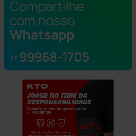
Compartilhe
com nosso
Whatsapp
99968-1705
77