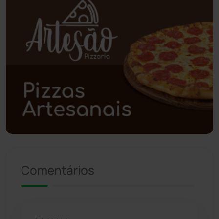
Piripá
(90)
Planalto
(59)
Poções
(182)
Polícia Civil
(57)
Polícia Militar
(27)
Política
(03)
Presidente Jânio Qu...
(125)
Comentários
Riacho de Santana
(309)
Rio de Contas
(410)