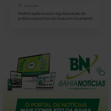
Lúcia em:
Tanque Novo
(126)
Mobilização busca regularização da
prática esportiva do Grau em Guanambi
Tecnologia
(12)
Urandi
(156)
Vitória da Conquista
(2513)