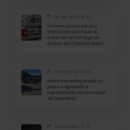
Carinhanha
(299)
06 Ago 2026 / 18:30
Homem procurado por
Caturama
(65)
tráfico em São Paulo é
preso ao tentar fugir de
ônibus em Cândido Sales
Chapada Diamantina
(430)
Condeúba
(133)
06 Ago 2026 / 18:00
Contendas do Sincorá
(79)
Homem é esfaqueado no
pulso e agredido a
Cordeiros
(49)
capacetadas na zona rural
de Guanambi
Dom Basílio
(391)
Economia
(1235)
06 Ago 2026 / 17:30