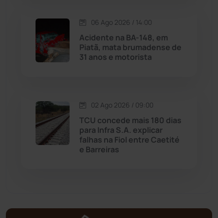
Malhada de Pedras
(507)
06 Ago 2026 / 14:00
Matina
(71)
Acidente na BA-148, em
Piatã, mata brumadense de
31 anos e motorista
Mortugaba
(31)
Mundo
(436)
02 Ago 2026 / 09:00
Oliveira dos Brejinhos
(67)
TCU concede mais 180 dias
para Infra S.A. explicar
Palmas de Monte Alto
(260)
falhas na Fiol entre Caetité
e Barreiras
Paramirim
(342)
Pindaí
(103)