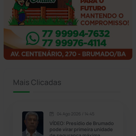
Ibicoara
(220)
Ibipitanga
(116)
Ibitiara
(32)
Igaporã
(218)
Ituaçu
(256)
Mais Clicadas
Iuiu
(173)
Jacaraci
(97)
04 Ago 2026 / 14:45
VÍDEO: Presídio de Brumado
Jequié
(313)
pode virar primeira unidade
de segurança máxima