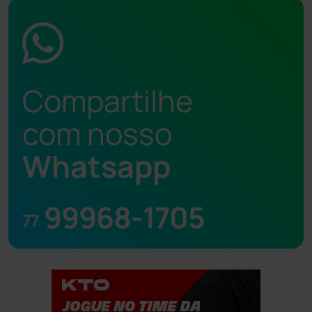
Compartilhe
com nosso
Whatsapp
99968-1705
77