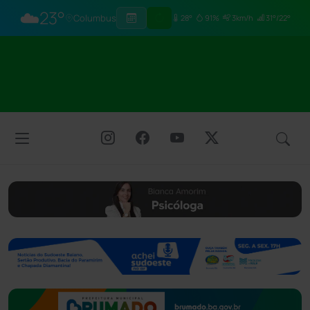
☁️
23°
Columbus
28°
91%
3km/h
31°/22°