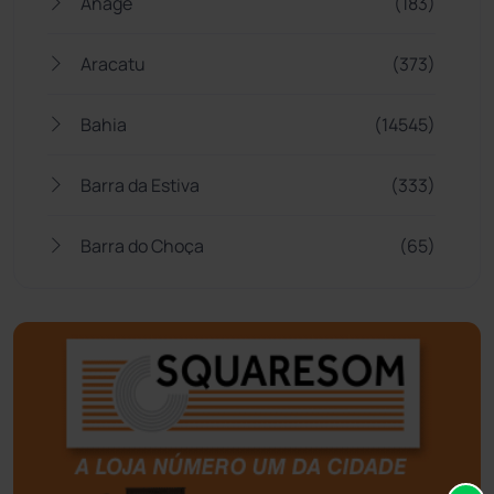
Anagé
(183)
Aracatu
(373)
Bahia
(14545)
Barra da Estiva
(333)
Barra do Choça
(65)
Belo Campo
(57)
Bom Jesus da Lapa
(505)
Boquira
(152)
Botuporã
(72)