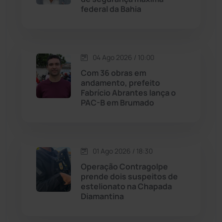
federal da Bahia
Jussiape
(97)
Justiça
(1466)
04 Ago 2026 / 10:00
Lagoa Real
(182)
Com 36 obras em
andamento, prefeito
Licínio de Almeida
(118)
Fabrício Abrantes lança o
PAC-B em Brumado
Livramento de Nossa...
(1338)
Macaúbas
(713)
01 Ago 2026 / 18:30
Operação Contragolpe
Maetinga
(101)
prende dois suspeitos de
estelionato na Chapada
Diamantina
Malhada
(82)