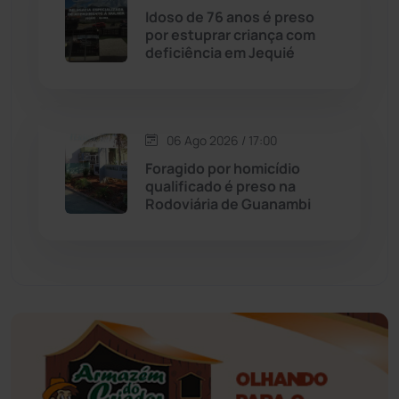
Idoso de 76 anos é preso
Educação
(232)
por estuprar criança com
deficiência em Jequié
Érico Cardoso
(82)
Esportes
(522)
06 Ago 2026 / 17:00
Foragido por homicídio
Eventos
(24)
qualificado é preso na
Rodoviária de Guanambi
Feira da Mata
(23)
Guajeru
(130)
Guanambi
(3494)
Ibiassucê
(167)