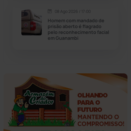
Esportes
(522)
08 Ago 2026 / 17:00
Eventos
(24)
Homem com mandado de
prisão aberto é flagrado
pelo reconhecimento facial
Feira da Mata
(23)
em Guanambi
Guajeru
(130)
Guanambi
(3501)
Ibiassucê
(168)
Ibicoara
(221)
Ibipitanga
(116)
Ibitiara
(32)