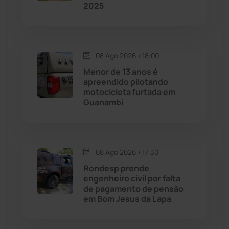
2025
Chapada Diamantina
(430)
Condeúba
(133)
08 Ago 2026 / 18:00
Contendas do Sincorá
(79)
Menor de 13 anos é
apreendido pilotando
Cordeiros
(49)
motocicleta furtada em
Guanambi
Dom Basílio
(391)
Economia
(1236)
08 Ago 2026 / 17:30
Rondesp prende
Educação
(232)
engenheiro civil por falta
de pagamento de pensão
em Bom Jesus da Lapa
Érico Cardoso
(82)