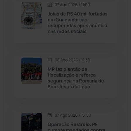
07 Ago 2026 / 11:00
Licínio de Almeida
(118)
Joias de R$ 40 mil furtadas
em Guanambi são
recuperadas após anúncio
Livramento de Nossa...
(1338)
nas redes sociais
Macaúbas
(715)
08 Ago 2026 / 11:30
Maetinga
(101)
MP faz plantão de
fiscalização e reforça
Malhada
(82)
segurança na Romaria de
Bom Jesus da Lapa
Malhada de Pedras
(508)
Matina
(71)
07 Ago 2026 / 16:50
Operação Rastreio: PF
Mortugaba
(31)
cumpre mandados contra