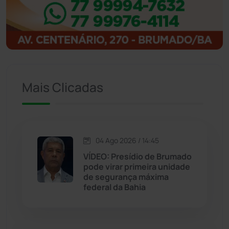
Igaporã
(218)
Ituaçu
(256)
Iuiu
(173)
Mais Clicadas
Jacaraci
(97)
Jequié
(314)
04 Ago 2026 / 14:45
VÍDEO: Presídio de Brumado
pode virar primeira unidade
Jussiape
(98)
de segurança máxima
federal da Bahia
Justiça
(1470)
Lagoa Real
(182)