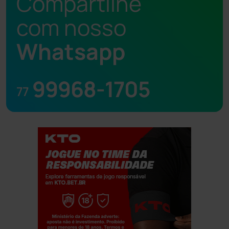
Compartilhe
com nosso
Whatsapp
99968-1705
77