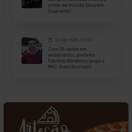
crime de moeda falsa em
Guanambi
Mundo
(437)
Oliveira dos Brejinhos
(67)
04 Ago 2026 / 10:00
Palmas de Monte Alto
(263)
Com 36 obras em
andamento, prefeito
Paramirim
(342)
Fabrício Abrantes lança o
PAC-B em Brumado
Pindaí
(103)
Piripá
(90)
Planalto
(59)
Poções
(182)