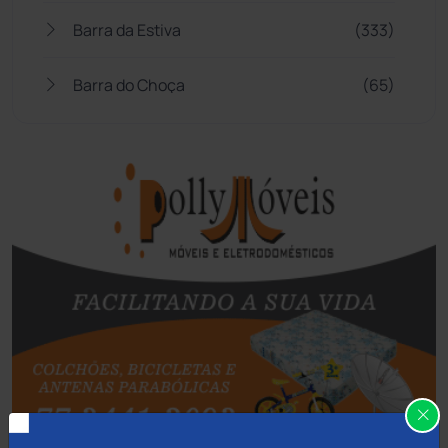
Barra da Estiva
(333)
Barra do Choça
(65)
Belo Campo
(57)
Bom Jesus da Lapa
(510)
Boquira
(152)
Botuporã
(73)
Brasil
(7680)
Brumado
(31962)