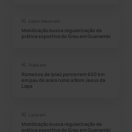
Saúde
(2429)
Edson Mauro em:
Seabra
(51)
Mobilização busca regularização da
prática esportiva do Grau em Guanambi
Sebastião Laranjeiras
(96)
Sítio do Mato
(42)
Rúbia em:
Sudoeste Baiano
(1530)
Romeiros de Ipiaú percorrem 600 km
em pau de arara rumo a Bom Jesus da
Lapa
Tanhaçu
(426)
Tanque Novo
(126)
Lúcia em:
Tecnologia
(12)
Mobilização busca regularização da
prática esportiva do Grau em Guanambi