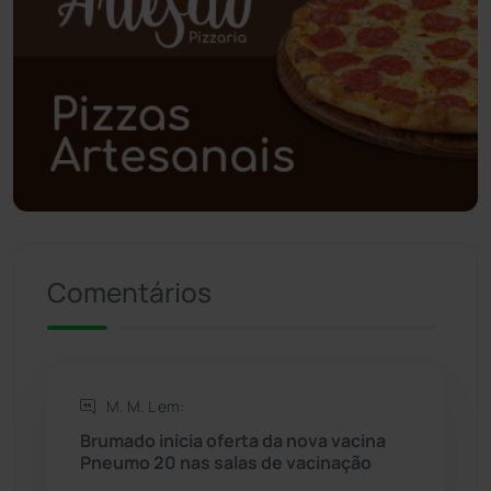
Polícia Civil
(59)
Polícia Militar
(27)
Política
(03)
Presidente Jânio Qu...
(125)
Riacho de Santana
(309)
Comentários
Rio de Contas
(411)
Rio do Antônio
(203)
M. M. L em:
Brumado inicia oferta da nova vacina
Rio do Pires
(98)
Pneumo 20 nas salas de vacinação