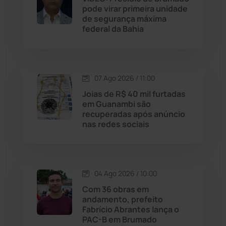
pode virar primeira unidade
Jussiape
(98)
de segurança máxima
federal da Bahia
Justiça
(1470)
Lagoa Real
(182)
07 Ago 2026 / 11:00
Licínio de Almeida
(118)
Joias de R$ 40 mil furtadas
em Guanambi são
recuperadas após anúncio
Livramento de Nossa...
(1338)
nas redes sociais
Macaúbas
(715)
04 Ago 2026 / 10:00
Maetinga
(101)
Com 36 obras em
andamento, prefeito
Malhada
(82)
Fabrício Abrantes lança o
PAC-B em Brumado