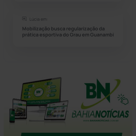
Tanque Novo
(126)
Lúcia em:
Mobilização busca regularização da
Tecnologia
(12)
prática esportiva do Grau em Guanambi
Urandi
(157)
Vitória da Conquista
(2514)