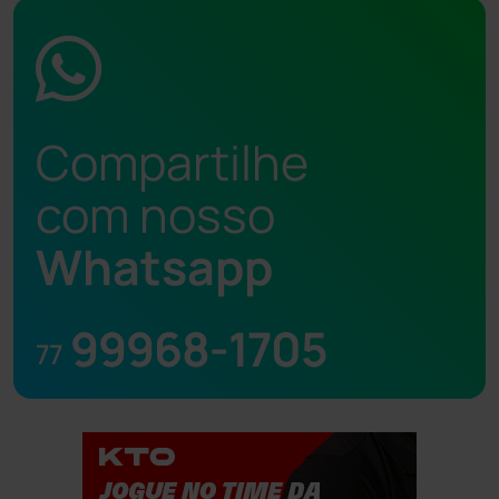
Compartilhe
com nosso
Whatsapp
99968-1705
77