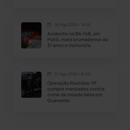
Malhada de Pedras
(508)
Matina
(71)
06 Ago 2026 / 14:00
Acidente na BA-148, em
Mortugaba
(31)
Piatã, mata brumadense de
31 anos e motorista
Mundo
(437)
Oliveira dos Brejinhos
(67)
07 Ago 2026 / 16:50
Palmas de Monte Alto
(262)
Operação Rastreio: PF
cumpre mandados contra
crime de moeda falsa em
Paramirim
(342)
Guanambi
Pindaí
(103)