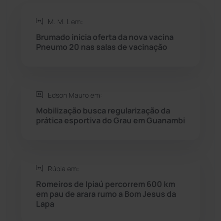
M. M. L em:
Rio do Antônio
(203)
Brumado inicia oferta da nova vacina
Pneumo 20 nas salas de vacinação
Rio do Pires
(98)
Saúde
(2429)
Edson Mauro em:
Seabra
(50)
Mobilização busca regularização da
prática esportiva do Grau em Guanambi
Sebastião Laranjeiras
(96)
Sítio do Mato
(42)
Rúbia em:
Romeiros de Ipiaú percorrem 600 km
Sudoeste Baiano
(1530)
em pau de arara rumo a Bom Jesus da
Lapa
Tanhaçu
(426)