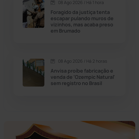
08 Ago 2026 / Há 1 hora
Educação
(232)
Foragido da justiça tenta
escapar pulando muros de
vizinhos, mas acaba preso
Érico Cardoso
(82)
em Brumado
Esportes
(522)
08 Ago 2026 / Há 2 horas
Eventos
(24)
Anvisa proíbe fabricação e
venda de 'Ozempic Natural'
Feira da Mata
(23)
sem registro no Brasil
Guajeru
(130)
Guanambi
(3498)
Ibiassucê
(167)