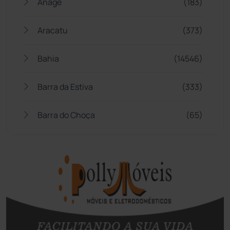
Anagé
(183)
Aracatu
(373)
Bahia
(14546)
Barra da Estiva
(333)
Barra do Choça
(65)
Belo Campo
(57)
Bom Jesus da Lapa
(509)
Boquira
(152)
Botuporã
(72)