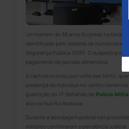
Um homem de 38 anos foi preso na tarde de
identificado pelo sistema de monitorament
Segurança Pública (SSP). O suspeito poss
pagamento de pensão alimentícia.
A captura ocorreu por volta das 14h10, qua
presença do indivíduo no centro comercial 
guarnição do 17º Batalhão de
Polícia Milita
alvo na Rua Rui Barbosa.
Durante a abordagem policial nas proximi
militares confirmaram a pendência judicial