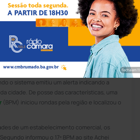
sta quinta-feira (7) em
Guanambi
, após ser
o de reconhecimento facial da Secretaria de
uía um mandado de prisão em aberto pelo não
Fecha em 9
ndo o sistema emitiu um alerta indicando a
da cidade. De posse das características, uma
r
(BPM) iniciou rondas pela região e localizou o
dades de um estabelecimento comercial, os
. Segundo informou o 17º BPM ao site Achei