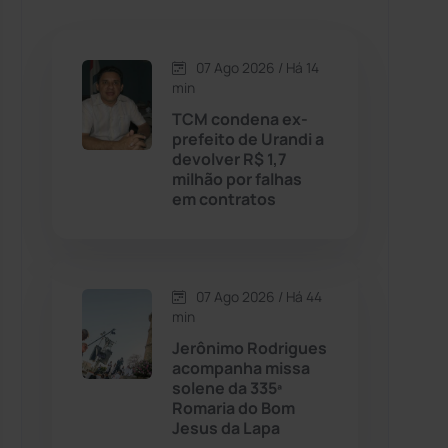
Caetanos
(47)
Caetité
(1504)
07 Ago 2026 / Há 14
min
Candiba
(157)
TCM condena ex-
prefeito de Urandi a
devolver R$ 1,7
Cândido Sales
(121)
milhão por falhas
em contratos
Caraíbas
(103)
Carinhanha
(299)
07 Ago 2026 / Há 44
min
Caturama
(65)
Jerônimo Rodrigues
acompanha missa
solene da 335ª
Chapada Diamantina
(430)
Romaria do Bom
Jesus da Lapa
Condeúba
(133)