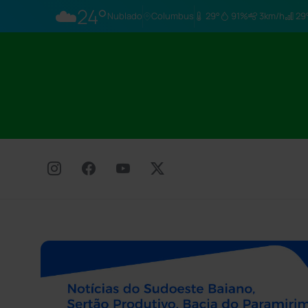
☁️
24°
Nublado
Columbus
29°
91%
3km/h
29°