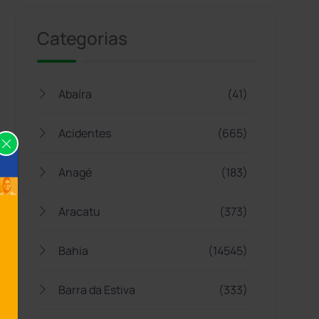
Categorias
Abaíra
(41)
Acidentes
(665)
Anagé
(183)
Aracatu
(373)
Bahia
(14545)
Barra da Estiva
(333)