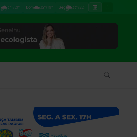
🌧
☁️
🌦
ã
34°/21°
Dom
32°/19°
Seg
33°/22°