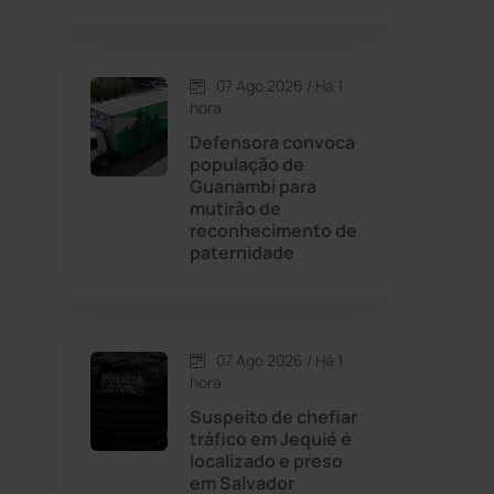
Contendas do Sincorá
(79)
07 Ago 2026 / Há 1
hora
Cordeiros
(49)
Defensora convoca
população de
Dom Basílio
(391)
Guanambi para
mutirão de
reconhecimento de
Economia
(1235)
paternidade
Educação
(232)
Érico Cardoso
(82)
07 Ago 2026 / Há 1
hora
Suspeito de chefiar
Esportes
(522)
tráfico em Jequié é
localizado e preso
Eventos
(24)
em Salvador