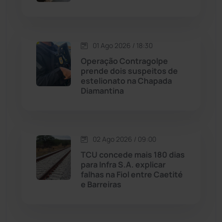
Malhada de Pedras
(507)
Matina
(71)
01 Ago 2026 / 18:30
Operação Contragolpe
prende dois suspeitos de
Mortugaba
(31)
estelionato na Chapada
Diamantina
Mundo
(436)
Oliveira dos Brejinhos
(67)
02 Ago 2026 / 09:00
Palmas de Monte Alto
(260)
TCU concede mais 180 dias
para Infra S.A. explicar
falhas na Fiol entre Caetité
Paramirim
(342)
e Barreiras
Pindaí
(103)