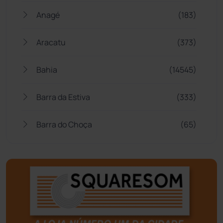
Anagé
(183)
Aracatu
(373)
Bahia
(14545)
Barra da Estiva
(333)
Barra do Choça
(65)
Belo Campo
(57)
Bom Jesus da Lapa
(505)
Boquira
(152)