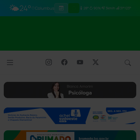
🌤️
24°
Columbus
28°
90%
3km/h
31°/23°