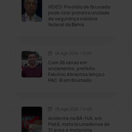
VÍDEO: Presídio de Brumado
pode virar primeira unidade
Jussiape
(97)
de segurança máxima
federal da Bahia
Justiça
(1466)
Lagoa Real
(182)
04 Ago 2026 / 10:00
Licínio de Almeida
(118)
Com 36 obras em
andamento, prefeito
Fabrício Abrantes lança o
Livramento de Nossa...
(1338)
PAC-B em Brumado
Macaúbas
(714)
06 Ago 2026 / 14:00
Maetinga
(101)
Acidente na BA-148, em
Piatã, mata brumadense de
Malhada
(82)
31 anos e motorista