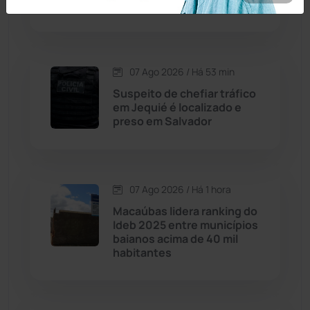
paternidade
Caraíbas
(103)
Carinhanha
(299)
07 Ago 2026 / Há 53 min
Caturama
(65)
Suspeito de chefiar tráfico
em Jequié é localizado e
preso em Salvador
Chapada Diamantina
(430)
Condeúba
(133)
07 Ago 2026 / Há 1 hora
Contendas do Sincorá
(79)
Macaúbas lidera ranking do
Ideb 2025 entre municípios
Cordeiros
(49)
baianos acima de 40 mil
habitantes
Dom Basílio
(391)