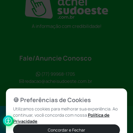
A informação com credibilidade!
Fale/Anuncie Conosco
(77) 99968-1705
redacao@acheisudoeste.com.br
🍪 Preferências de Cookies
Utilizamos cookies para melhorar sua experiência. Ao
continuar, você concorda com nossa
Política de
Política de
Achei Sudoeste
Privacidade
.
Privacidade
© 2026 - Todos
Concordar e Fechar
os direitos