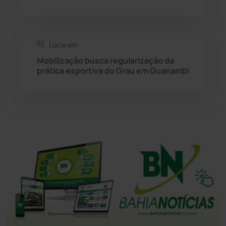
Tanhaçu
(426)
Tanque Novo
(126)
Lúcia em:
Mobilização busca regularização da
Tecnologia
(12)
prática esportiva do Grau em Guanambi
Urandi
(156)
Vitória da Conquista
(2514)