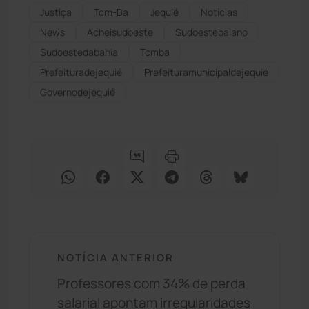
Justiça
Tcm-Ba
Jequié
Notícias
News
Acheisudoeste
Sudoestebaiano
Sudoestedabahia
Tcmba
Prefeituradejequié
Prefeituramunicipaldejequié
Governodejequié
NOTÍCIA ANTERIOR
Professores com 34% de perda
salarial apontam irregularidades