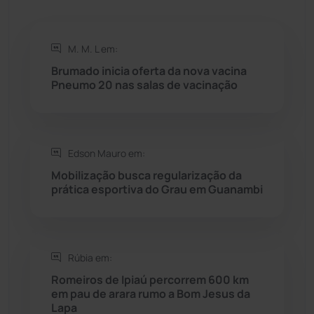
Rio de Contas
(410)
M. M. L em:
Rio do Antônio
(203)
Brumado inicia oferta da nova vacina
Pneumo 20 nas salas de vacinação
Rio do Pires
(98)
Saúde
(2427)
Edson Mauro em:
Seabra
(50)
Mobilização busca regularização da
prática esportiva do Grau em Guanambi
Sebastião Laranjeiras
(96)
Sítio do Mato
(42)
Rúbia em:
Romeiros de Ipiaú percorrem 600 km
Sudoeste Baiano
(1530)
em pau de arara rumo a Bom Jesus da
Lapa