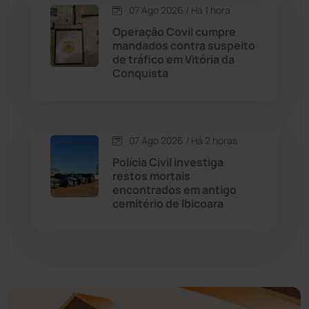
Economia
(1235)
07 Ago 2026 / Há 1 hora
Operação Covil cumpre
Educação
(232)
mandados contra suspeito
de tráfico em Vitória da
Conquista
Érico Cardoso
(82)
Esportes
(522)
07 Ago 2026 / Há 2 horas
Eventos
(24)
Polícia Civil investiga
restos mortais
encontrados em antigo
Feira da Mata
(23)
cemitério de Ibicoara
Guajeru
(130)
Guanambi
(3495)
Ibiassucê
(167)