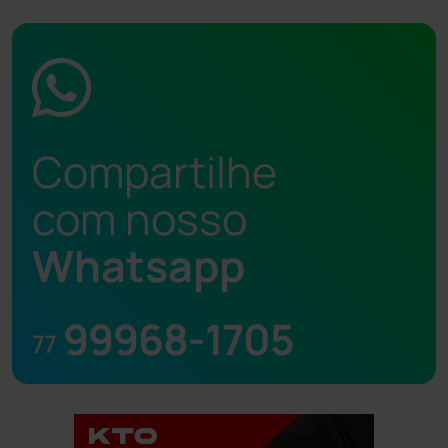
Compartilhe
com nosso
Whatsapp
99968-1705
77