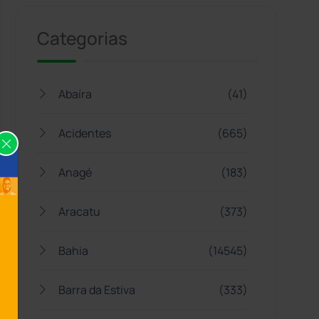
Categorias
Abaíra
(41)
Acidentes
(665)
Anagé
(183)
Aracatu
(373)
Bahia
(14545)
Barra da Estiva
(333)