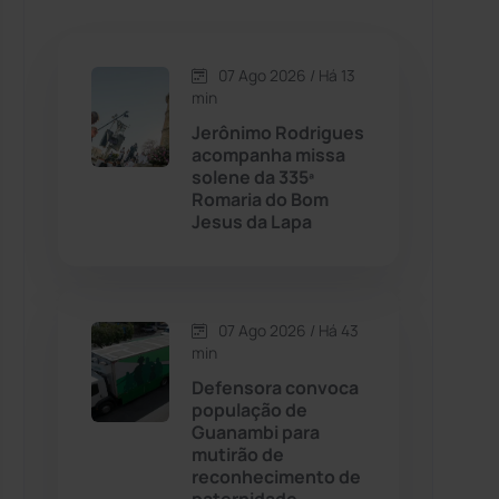
Caetanos
(47)
Caetité
(1504)
07 Ago 2026 / Há 13
min
Candiba
(157)
Jerônimo Rodrigues
acompanha missa
solene da 335ª
Cândido Sales
(121)
Romaria do Bom
Jesus da Lapa
Caraíbas
(103)
Carinhanha
(299)
07 Ago 2026 / Há 43
min
Caturama
(65)
Defensora convoca
população de
Guanambi para
Chapada Diamantina
(430)
mutirão de
reconhecimento de
Condeúba
(133)