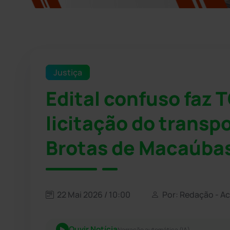
Justiça
Edital confuso faz
licitação do transp
Brotas de Macaúba
22 Mai 2026 / 10:00
Por: Redação - A
Ouvir Notícia
Narração automática (IA)