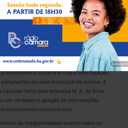
vulgação/PMBM
Nelson Pellegrino, do Tribunal de Contas dos
esta sexta-feira (22) e recebida pelo site
rônico nº 007/2026 da Prefeitura de Brotas
Fecha em 7
O procedimento licitatório visa a contratação
s estudantes da rede municipal de ensino. A
autelar feito pela empresa M. A. da Silva
ou um verdadeiro apagão de informações
 no instrumento convocatório.
ndícios de irregularidades encontrados no