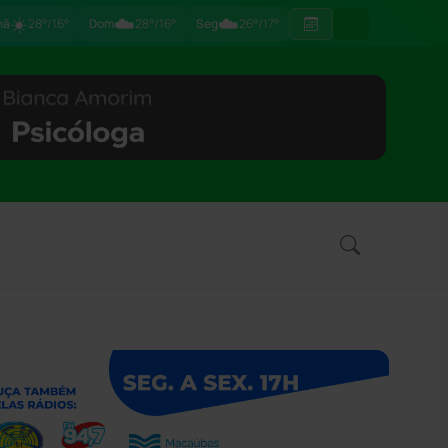
☀️
☁️
☁️
hã
28°/16°
Dom
28°/16°
Seg
26°/17°