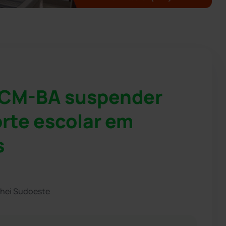
 TCM-BA suspender
orte escolar em
s
chei Sudoeste