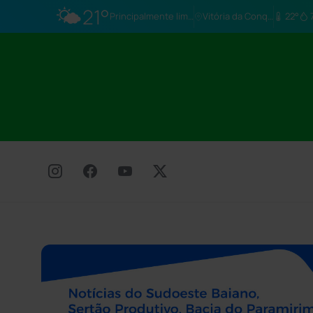
🌤️
21°
Principalmente limpo
Vitória da Conq…
22°