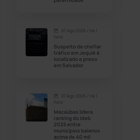
paternidade
Contendas do Sincorá
(79)
07 Ago 2026 / Há 1
Cordeiros
(49)
hora
Suspeito de chefiar
Dom Basílio
(391)
tráfico em Jequié é
localizado e preso
em Salvador
Economia
(1235)
Educação
(232)
07 Ago 2026 / Há 1
Érico Cardoso
(82)
hora
Macaúbas lidera
ranking do Ideb
Esportes
(522)
2025 entre
municípios baianos
Eventos
(24)
acima de 40 mil