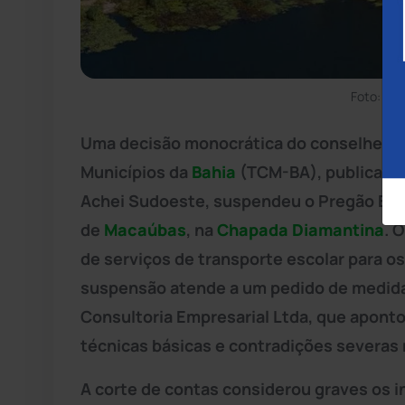
Foto: Di
Uma decisão monocrática do conselheiro 
Municípios da
Bahia
(TCM-BA), publicada n
Achei Sudoeste, suspendeu o Pregão Elet
de
Macaúbas
, na
Chapada Diamantina
. 
de serviços de transporte escolar para o
suspensão atende a um pedido de medida c
Consultoria Empresarial Ltda, que apont
técnicas básicas e contradições severas
A corte de contas considerou graves os i