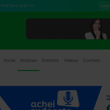
73%
12km/h
26°/15°
Aman
Inicial
Notícias
Eventos
Vídeos
Contato