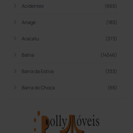
Acidentes
(665)
Anagé
(183)
Aracatu
(373)
Bahia
(14546)
Barra da Estiva
(333)
Barra do Choça
(65)
Belo Campo
(57)
Bom Jesus da Lapa
(509)