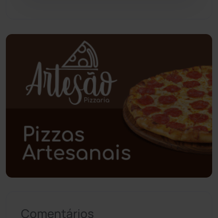
Pindaí
(103)
Piripá
(90)
Planalto
(59)
Poções
(182)
Polícia Civil
(59)
Polícia Militar
(27)
Política
(03)
Presidente Jânio Qu...
(125)
Comentários