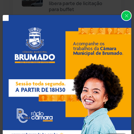
Cândido Sales
(121)
libera parte de licitação
para buffet
Caraíbas
(103)
Carinhanha
(300)
08 Ago 2026 / Há 45 min
VÍDEO: Sem chuva ou
Caturama
(65)
vento, teto da Câmara de
Palmas de Monte Alto
desaba
Chapada Diamantina
(430)
Condeúba
(133)
08 Ago 2026 / Há 1 hora
Contendas do Sincorá
(79)
PM e Conselho Tutelar
resgatam crianças
Cordeiros
(49)
abandonadas e apuram
denúncias em Guanambi
Dom Basílio
(391)