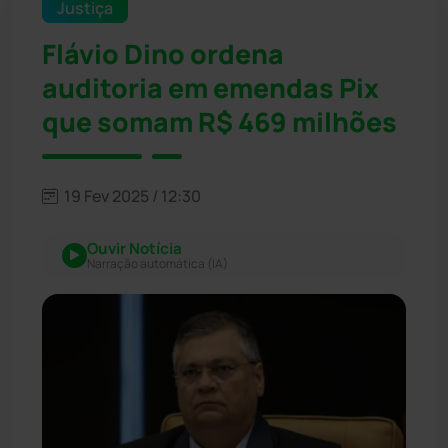
Justiça
Flávio Dino ordena
auditoria em emendas Pix
que somam R$ 469 milhões
19 Fev 2025 / 12:30
Ouvir Notícia
Narração automática (IA)