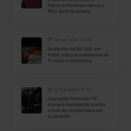
Fabrício Abrantes lança o
Malhada
(82)
PAC-B em Brumado
Malhada de Pedras
(508)
Matina
(71)
06 Ago 2026 / 14:00
Acidente na BA-148, em
Piatã, mata brumadense de
Mortugaba
(31)
31 anos e motorista
Mundo
(437)
Oliveira dos Brejinhos
(67)
07 Ago 2026 / 16:50
Operação Rastreio: PF
Palmas de Monte Alto
(263)
cumpre mandados contra
crime de moeda falsa em
Guanambi
Paramirim
(342)