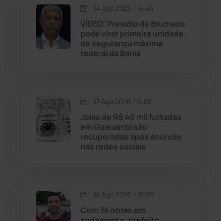
04 Ago 2026 / 14:45
Jequié
(314)
VÍDEO: Presídio de Brumado
pode virar primeira unidade
de segurança máxima
Jussiape
(98)
federal da Bahia
Justiça
(1470)
Lagoa Real
(182)
07 Ago 2026 / 11:00
Joias de R$ 40 mil furtadas
Licínio de Almeida
(118)
em Guanambi são
recuperadas após anúncio
nas redes sociais
Livramento de Nossa...
(1338)
Macaúbas
(715)
04 Ago 2026 / 10:00
Maetinga
(101)
Com 36 obras em
andamento, prefeito