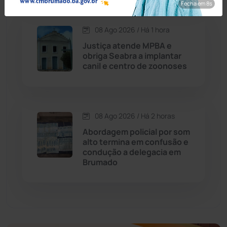
Fecha em 7s
Economia
(1236)
08 Ago 2026 / Há 1 hora
Justiça atende MPBA e
Educação
(232)
obriga Seabra a implantar
canil e centro de zoonoses
Érico Cardoso
(82)
Esportes
(522)
08 Ago 2026 / Há 2 horas
Abordagem policial por som
Eventos
(24)
alto termina em confusão e
condução a delegacia em
Brumado
Feira da Mata
(23)
Guajeru
(130)
Guanambi
(3499)