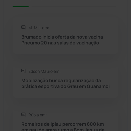
Riacho de Santana
(309)
Rio de Contas
(411)
M. M. L em:
Rio do Antônio
(203)
Brumado inicia oferta da nova vacina
Pneumo 20 nas salas de vacinação
Rio do Pires
(98)
Saúde
(2429)
Edson Mauro em:
Mobilização busca regularização da
Seabra
(51)
prática esportiva do Grau em Guanambi
Sebastião Laranjeiras
(96)
Rúbia em:
Sítio do Mato
(42)
Romeiros de Ipiaú percorrem 600 km
em pau de arara rumo a Bom Jesus da