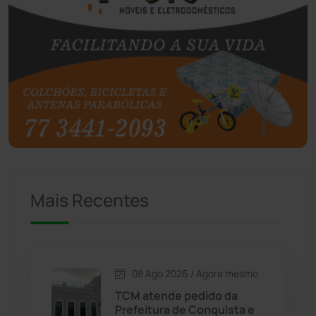
Boquira
(152)
Botuporã
(72)
Brasil
(7680)
Brumado
(31961)
Caculé
(697)
Mais Recentes
Caetanos
(47)
Caetité
(1504)
08 Ago 2026 / Agora mesmo
Candiba
(157)
TCM atende pedido da
Prefeitura de Conquista e