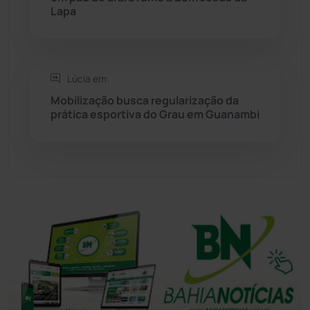
Sudoeste Baiano
(1530)
Lapa
Tanhaçu
(426)
Tanque Novo
(126)
Lúcia em:
Mobilização busca regularização da
prática esportiva do Grau em Guanambi
Tecnologia
(12)
Urandi
(157)
Vitória da Conquista
(2516)