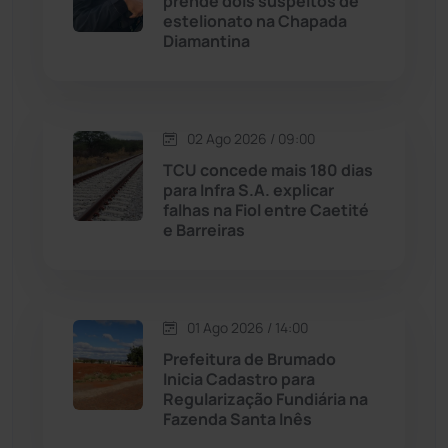
prende dois suspeitos de
estelionato na Chapada
Malhada
(82)
Diamantina
Malhada de Pedras
(507)
Matina
(71)
02 Ago 2026 / 09:00
TCU concede mais 180 dias
para Infra S.A. explicar
Mortugaba
(31)
falhas na Fiol entre Caetité
e Barreiras
Mundo
(436)
Oliveira dos Brejinhos
(67)
01 Ago 2026 / 14:00
Prefeitura de Brumado
Palmas de Monte Alto
(260)
Inicia Cadastro para
Regularização Fundiária na
Paramirim
(342)
Fazenda Santa Inês