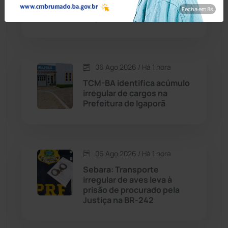
Cândido Sales
(120)
vítima há quase 20 anos em
Fecha em 7s
Jequié
Caraíbas
(103)
Carinhanha
(299)
06 Ago 2026 / Há 1 hora
TCM-BA identifica acúmulo
Caturama
(65)
irregular de cargos na
Prefeitura de Igaporã
Chapada Diamantina
(430)
Condeúba
(133)
06 Ago 2026 / Há 1 hora
Sebara: Transporte
Contendas do Sincorá
(79)
irregular de aves leva à
prisão de procurado pela
Cordeiros
(49)
Justiça na BR-242
Dom Basílio
(391)