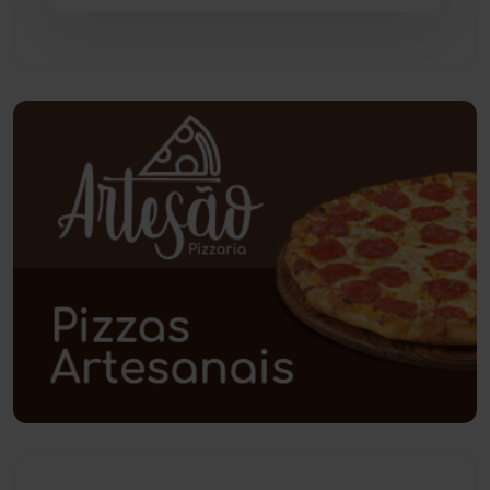
Pindaí
(103)
Piripá
(90)
Planalto
(59)
Poções
(182)
Polícia Civil
(57)
Polícia Militar
(27)
Política
(03)
Presidente Jânio Qu...
(125)