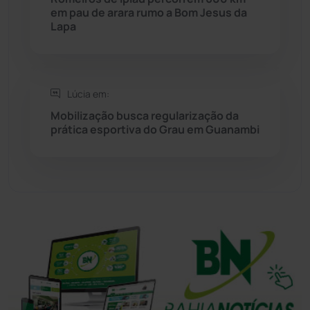
Sudoeste Baiano
(1530)
em pau de arara rumo a Bom Jesus da
Lapa
Tanhaçu
(425)
Tanque Novo
(126)
Lúcia em:
Mobilização busca regularização da
Tecnologia
(12)
prática esportiva do Grau em Guanambi
Urandi
(156)
Vitória da Conquista
(2513)