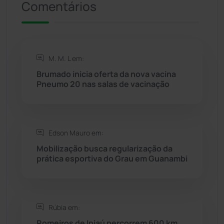
Comentários
Riacho de Santana
(309)
Rio de Contas
(410)
M. M. L em:
Rio do Antônio
(203)
Brumado inicia oferta da nova vacina
Pneumo 20 nas salas de vacinação
Rio do Pires
(97)
Saúde
(2427)
Edson Mauro em:
Seabra
(50)
Mobilização busca regularização da
prática esportiva do Grau em Guanambi
Sebastião Laranjeiras
(96)
Sítio do Mato
(42)
Rúbia em:
Romeiros de Ipiaú percorrem 600 km