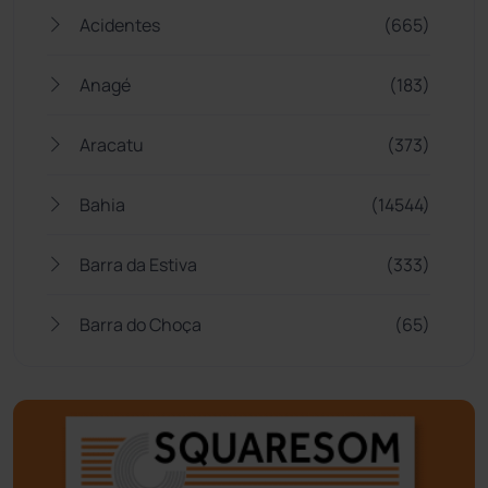
Acidentes
(665)
Anagé
(183)
Aracatu
(373)
Bahia
(14544)
Barra da Estiva
(333)
Barra do Choça
(65)
Belo Campo
(57)
Bom Jesus da Lapa
(505)