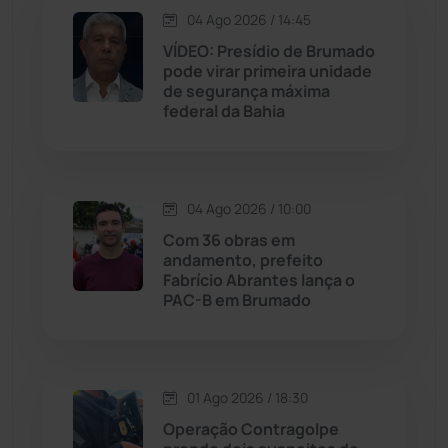
04 Ago 2026 / 14:45
Jequié
(312)
VÍDEO: Presídio de Brumado
pode virar primeira unidade
de segurança máxima
Jussiape
(97)
federal da Bahia
Justiça
(1466)
Lagoa Real
(182)
04 Ago 2026 / 10:00
Com 36 obras em
Licínio de Almeida
(118)
andamento, prefeito
Fabrício Abrantes lança o
PAC-B em Brumado
Livramento de Nossa...
(1338)
Macaúbas
(713)
01 Ago 2026 / 18:30
Maetinga
(101)
Operação Contragolpe