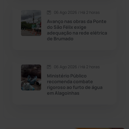
06 Ago 2026 / Há 2 horas
Economia
(1235)
Avanço nas obras da Ponte
do São Félix exige
Educação
(232)
adequação na rede elétrica
de Brumado
Érico Cardoso
(82)
Esportes
(522)
06 Ago 2026 / Há 2 horas
Ministério Público
Eventos
(24)
recomenda combate
rigoroso ao furto de água
em Alagoinhas
Feira da Mata
(23)
Guajeru
(130)
Guanambi
(3492)